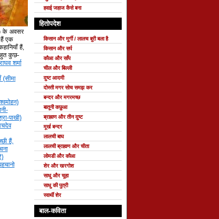
हवाई जहाज कैसे बना
हितोपदेश
े) के अवसर
ैं एक
किसान और मुर्गी / लालच बुरी बला है
हानियाँ हैं,
किसान और सर्प
 बहुत कुछ-
कौआ और साँप
राघव शर्मा
चील और बिल्ली
ँ (सीमा
दुष्ट आदमी
दोस्ती मगर सोच समझ कर
बन्दर और मगरमच्छ
श्वमोहन)
बातूनी कछुआ
नी-
्रा-पाखी)
ब्राह्मण और तीन दुष्ट
सचदेव
मूर्ख बन्दर
लालची बाघ
छी हैं,
लालची ब्राह्मण और चीता
रचना
ि)
लोमडी और कौआ
 पहचानो
शेर और खरगोश
साधु और चूहा
साधु की पुत्री
स्वार्थी शेर
बाल-कविता