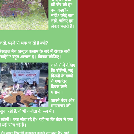
की सैर की है?
क्या कहा?-
नहीं? कोई बात
नहीं, चलिए हम
लेकर चलते हैं।
ती, पढ़ने से थक जाती हैं क्यों?
साइल मैन अब्दुल कलाम के बारे में रोचक बातें
चाहेंगे? बहुत आसान है। क्लिक कीजिए।
तस्वीरों में देखिए
कि रोहिणी, नई
दिल्ली के बच्चों
ने गणतंत्र
दिवस कैसे
मनाया।
आपने बंदर और
मगरमच्छ की
ना रही हैं, वो भी कविता के रूप में।
खोली। क्या सोच रहे हैं? यही ना कि बंदर ने क्या-
ी यही सोच रहे हैं।
ों के साथ दिमागी कसरत करने का मन है? अरे