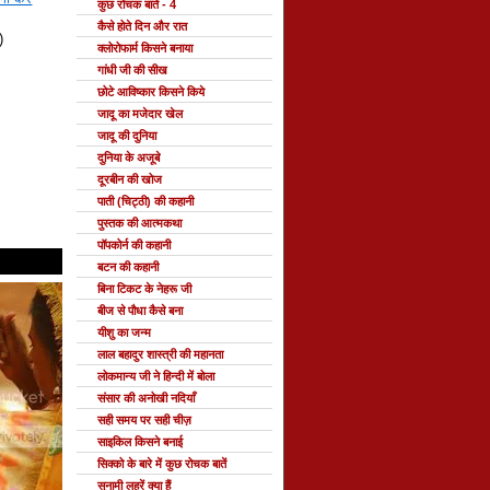
कुछ रोचक बातें - 4
कैसे होते दिन और रात
)
क्लोरोफार्म किसने बनाया
गांधी जी की सीख
छोटे आविष्कार किसने किये
जादू का मजेदार खेल
जादू की दुनिया
दुनिया के अजूबे
दूरबीन की खोज
पाती (चिट्ठी) की कहानी
पुस्तक की आत्मकथा
पॉपकोर्न की कहानी
बटन की कहानी
बिना टिकट के नेहरू जी
बीज से पौधा कैसे बना
यीशु का जन्म
लाल बहादुर शास्त्री की महानता
लोकमान्य जी ने हिन्दी में बोला
संसार की अनोखी नदियाँ
सही समय पर सही चीज़
साइकिल किसने बनाई
सिक्को के बारे में कुछ रोचक बातें
सुनामी लहरें क्या हैं