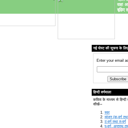
वाह! आ
बूझिए ह
नई पोस्ट की सूचना के लि
Enter your email a
हिन्दी वर्णमाला
कविता के माध्यम से हिन्दी 
सीखें॰॰
स्वर
व्यंजन (क-वर्ग तथा
ट-वर्ग तथा त-वर्ग
प-वर्ग, अन्तस्थ त