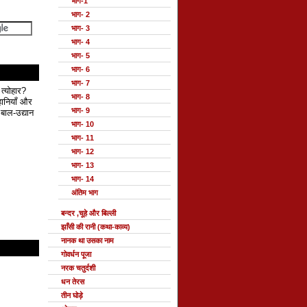
भाग-1
भाग- 2
भाग- 3
भाग- 4
भाग- 5
भाग- 6
भाग- 7
 त्योहार?
भाग- 8
हानियाँ और
भाग- 9
बाल-उद्यान
भाग- 10
भाग- 11
भाग- 12
भाग- 13
भाग- 14
अंतिम भाग
बन्दर ,चूहे और बिल्ली
झाँसी की रानी (कथा-काव्य)
नानक था उसका नाम
गोवर्धन पूजा
नरक चतुर्दशी
धन तेरस
तीन घोड़े