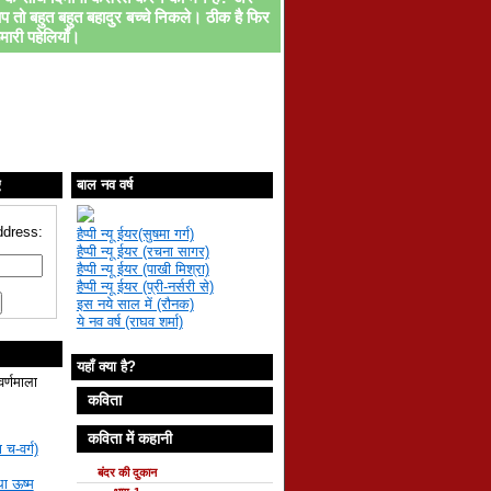
प तो बहुत बहुत बहादुर बच्चे निकले। ठीक है फिर
मारी पहेलियाँ।
ए
बाल नव वर्ष
ddress:
हैप्पी न्यू ईयर(सुषमा गर्ग)
हैप्पी न्यू ईयर (रचना सागर)
हैप्पी न्यू ईयर (पाखी मिश्रा)
हैप्पी न्यू ईयर (प्री-नर्सरी से)
इस नये साल में (रौनक)
ये नव वर्ष (राघव शर्मा)
यहाँ क्या है?
वर्णमाला
कविता
कविता में कहानी
 च-वर्ग)
बंदर की दुकान
था ऊष्म