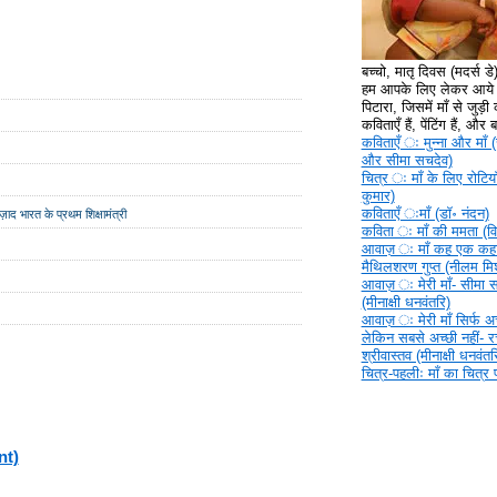
बच्चो, मातृ दिवस (मदर्स ड
हम आपके लिए लेकर आये ह
पिटारा, जिसमें माँ से जुड़ी क
कविताएँ हैं, पेंटिंग हैं, और
कविताएँ ‍ः मुन्ना और माँ (
और सीमा सचदेव)
चित्र ‍ः माँ के लिए रोटिया
कुमार)
कविताएँ ‍ःमाँ (डॉ॰ नंदन)
ज़ाद भारत के प्रथम शिक्षामंत्री
कविता ‍ः माँ की ममता (वि
आवाज़ ‍ः माँ कह एक कहा
मैथिलशरण गुप्त (नीलम मिश
आवाज़ ‍ः मेरी माँ- सीमा 
(मीनाक्षी धनवंतरि)
आवाज़ ‍ः मेरी माँ सिर्फ अच्
लेकिन सबसे अच्छी नहीं- 
श्रीवास्तव (मीनाक्षी धनवंतर
चित्र-पहलीः माँ का चित्र
nt)