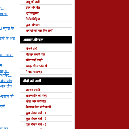
जादू की छड़ी
ं
टर्की और बैल
तुम
ता पर
धूर्त साहूकार
निरीह चिड़िया
फ़ूड प्वॉयजन
d स्कूल के
अब दो नहीं चार दिन लगेंगे
ियों के अंश
अकबर-बीरबल
कितने अंधे
खिजाब लगाने वाले
 जी - जीवन
पंडित नहीं कहते
ाम
बहादुर भी डरपोक भी
ंत्रता-
मै बड़ा या इन्द्र
्षाविद्...
 और साँप
दीदी की पाती
मण और तीन
अवसर क्या है
आइन्सटीन का मंत्र
-उद्यान की
ओला और स्नोफॉल
आदमी
किस्मस केक कैसे बनायें
कुछ रोचक बातें - 1
कुछ रोचक बातें - 2
कुछ रोचक बातें - 3
गा कर