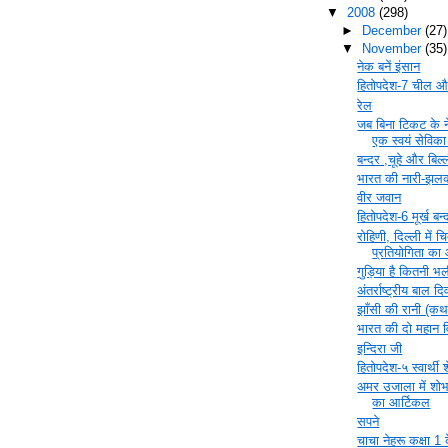
▼
2008
(298)
►
December
(27)
▼
November
(35)
नेक बनें इंसान
हितोपदेश-7 चील और
रेल
जब बिना टिकट के न
एक स्वयं सेविका 
बन्दर ,चूहे और बिल्
भारत की नारी-झल
वीर जवान
हितोपदेश-6 मूर्ख बन्
रोहिणी, दिल्ली में 
प्रतियोगिता क
गुड़िया है कितनी भ
अंतर्राष्ट्रीय बाल द
झाँसी की रानी (कथा
भारत की दो महान वि
इन्दिरा जी
हितोपदेश-५ स्वार्थी 
अमर उजाला में शोभा 
का आर्टिकल
सपने
चाचा नेहरू कक्षा 1