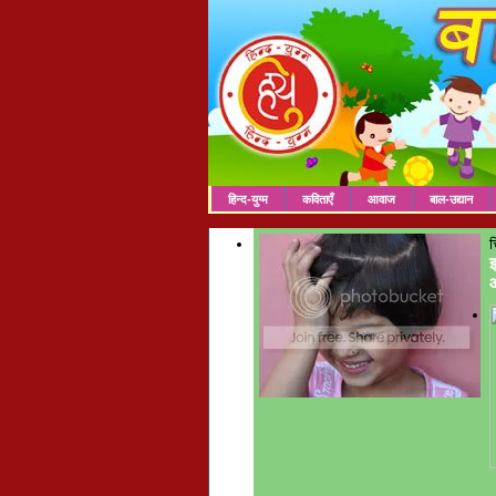
हिन्द-युग्म
कविताएँ
आवाज
बाल-उद्यान
च
इ