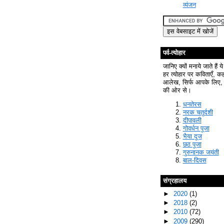
व्यंजन
पर्व-त्योहार
जानिए क्यों मनाये जाते हैं ये
हर त्योहार पर कविताएँ, क
आलेख, सिर्फ आपके लिए, 
की ओर से।
धनतेरस
नरक चतुर्दशी
दीपावली
गोवर्धन पूजा
भैया दूज
छठ पूजा
गुरुनानक जयंती
बाल-दिवस
संग्रहालय
►
2020
(1)
►
2018
(2)
►
2010
(72)
►
2009
(290)