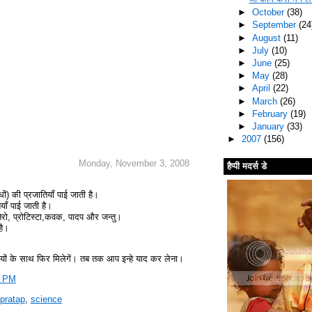
►
October
(38)
►
September
(24
►
August
(11)
►
July
(10)
►
June
(25)
►
May
(28)
►
April
(22)
►
March
(26)
►
February
(19)
►
January
(33)
►
2007
(156)
Monday, November 3, 2008
हैप्पी मदर्स डे
ों) की प्रजातियॉं पाई जाती है।
यॉं पाई जाती है।
ोनेरो, प्रोटिस्‍टा,कवक, पादप और जन्तु।
 है।
यों के साथ फिर मिलेगें। तब तक आप इन्हे याद कर लेना।
3 PM
pratap
,
science