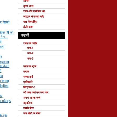
ओणम
कृष्ण जन्म
राजा और हाथी का भार
जादुगर ने पकड़ा चाँद
महा-शिवरात्रि
 बिल्ली
होली-कथा
ेहरू जी को
कहानी
ने प्...
ली
राजा की वज़ीर
कारी
भाग-1
भाग-2
दर
भाग-3
चित्रकला
ा आयोजन
छाया का भ्रम
ली
रुमाल
िवस
सच्चा कर्म
-काव्य)
प्रतिध्वनि
भूतियां
चित्रकथा-1
जो काम करो मन लगा कर
शेर
अपना-अपना फर्ज
महेन्द्रू
बड़बडिया
उसके बिना
सच बोलो पर मीठा
 के एक