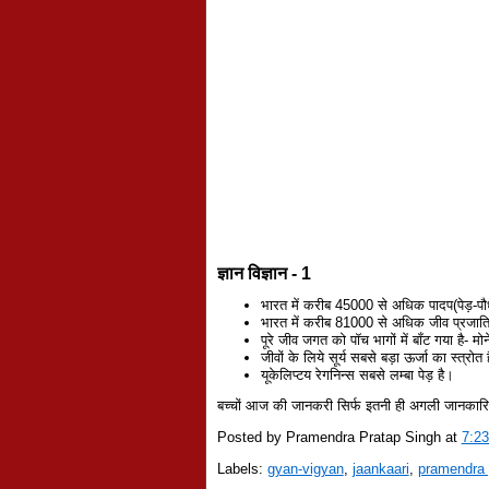
ज्ञान विज्ञान - 1
भारत में करीब 45000 से अधिक पादप(पेड़-पौध
भारत में करीब 81000 से अधिक जीव प्रजाति
पूरे जीव जगत को पॉच भागों में बॉंट गया है- म
जीवों के लिये सूर्य सबसे बड़ा ऊर्जा का स्त्रोत
यूकेलिप्टय रेगनिन्स सबसे लम्बा पेड़ है।
बच्चों आज की जानकरी सिर्फ इतनी ही अगली जानकारि
Posted by Pramendra Pratap Singh
at
7:2
Labels:
gyan-vigyan
,
jaankaari
,
pramendra 