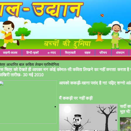
कहानी-कलश
हिन्दी-ख़बरें
e-मदद
चित्रावली
वाहक
परिचय
अंशदान
ित्र आधारित बाल कविता लेखन प्रतियोगिता
स चित्र को देखते ही आपका मन कोई कोमल-सी कविता लिखने का नहीं करता! करता है 
आखिरी तारीख- 30 मई 2010
आपको ककड़ी-खाना पसंद है ना! पढ़िए शन्नो आं
मैं ककड़ी पर नहीं कड़ी
सर्दी क
भूत भी 