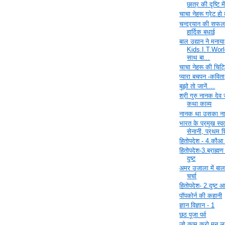
छात्र की दृष्टि मे
चाचा नेहरू ग्रेट हो 
चन्द्रयान की सफल
हार्दिक बधाई
बाल उद्यान ने मनाया
Kids.I.T.Worl
साथ बा...
चाचा नेहरू की चिट्ठ
प्यारा बचपन -कविता
बूझो तो जानें....
श्री गुरु नानक देव
कथा काव्य
नानक था उसका न
भारत के प्रमुख स्वत
सेनानी, प्रथम शिक
हितोपदेश - 4.कौआ
हितोपदेश-3.ब्राह्
दुष्ट
अमर उजाला में बाल
चर्चा
हितोपदेश- 2.दुष्ट 
पॉपकोर्न की कहानी
ज्ञान विज्ञान - 1
छठ पूजा पर्व
जो काम करो मन ल