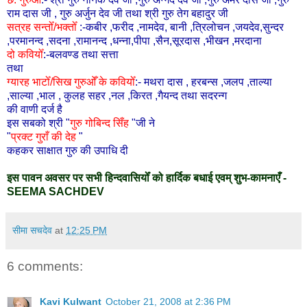
राम दास जी , गुरु अर्जुन देव जी तथा श्री गुरु तेग बहादुर जी
सत्रह सन्तोँ/भक्तोँ
:-कबीर ,फरीद ,नामदेव, बानी ,त्रिलोचन ,जयदेव,सुन्दर
,परमानन्द ,सदना ,रामानन्द ,धन्ना,पीपा ,सैन,सूरदास ,भीखन ,मरदाना
दो कवियोँ
:-बलवण्ड तथा सत्ता
तथा
ग्यारह भाटोँ/सिख गुरुओँ के कवियोँ
:- मथरा दास , हरबन्स ,जलप ,ताल्या
,साल्या ,भाल , कुलह सहर ,नल ,किरत ,गैयन्द तथा सदरन्ग
की वाणी दर्ज है
इस सबको श्री "
गुरु गोबिन्द सिँह
"जी ने
"
प्रक्ट गुराँ की देह
"
कहकर साक्षात गुरु की उपाधि दी
इस पावन अवसर पर सभी हिन्दवासियोँ को हार्दिक बधाई एवम् शुभ-कामनाएँ -
SEEMA SACHDEV
सीमा सचदेव
at
12:25 PM
6 comments:
Kavi Kulwant
October 21, 2008 at 2:36 PM