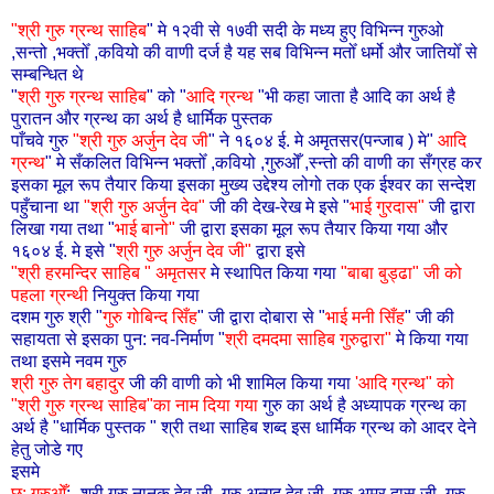
"श्री गुरु ग्रन्थ साहिब
" मे १२वी से १७वी सदी के मध्य हुए विभिन्न गुरुओ
,सन्तो ,भक्तोँ ,कवियो की वाणी दर्ज है यह सब विभिन्न मतोँ धर्मो और जातियोँ से
सम्बन्धित थे
"
श्री
गुरु ग्रन्थ
साहिब
"
को "
आदि ग्रन्थ
"भी कहा जाता है आदि का अर्थ है
पुरातन और ग्रन्थ का अर्थ है धार्मिक पुस्तक
पाँचवे गुरु
"श्री गुरु अर्जुन देव
जी
"
ने १६०४ ई. मे अमृतसर(पन्जाब ) मे"
आदि
ग्रन्थ
" मे सँकलित विभिन्न भक्तोँ ,कवियो ,गुरुओँ ,स्न्तो की वाणी का सँग्रह कर
इसका मूल रूप तैयार किया इसका मुख्य उद्देश्य लोगो तक एक ईश्वर का सन्देश
पहुँचाना था
"श्री गुरु अर्जुन देव"
जी की देख-रेख मे इसे "
भाई गुरदास"
जी द्वारा
लिखा गया तथा "
भाई बानो"
जी द्वारा इसका मूल रूप तैयार किया गया और
१६०४ ई. मे इसे "
श्री गुरु अर्जुन देव जी"
द्वारा इसे
"श्री हरमन्दिर साहिब "
अ
मृतसर
मे स्थापित किया गया
"बाबा बुड्ढा" जी को
पहला ग्रन्थी
नियुक्त किया गया
दशम गुरु श्री "
गुरु गोबिन्द
सिँह
"
जी द्वारा दोबारा से "
भाई मनी
सिँह
"
जी की
सहायता से इसका पुन: नव-निर्माण "
श्री दमदमा साहिब गुरुद्वारा"
मे किया गया
तथा इसमे नवम गुरु
श्री गुरु तेग बहादुर
जी की वाणी को भी शामिल किया गया
'आदि ग्रन्थ" को
"श्री गुरु ग्रन्थ
साहिब"
का नाम दिया गया
गुरु का अर्थ है अध्यापक ग्रन्थ का
अर्थ है "धार्मिक पुस्तक " श्री तथा साहिब शब्द इस धार्मिक ग्रन्थ को आदर देने
हेतु जोडे गए
इसमे
छ: गुरुओँ
:- श्री गुरु नानक देव जी ,गुरु अन्गद देव जी ,गुरु अमर दास जी ,गुरु