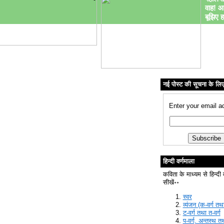
वाह! आ
बूझिए ह
नई पोस्ट की सूचना के लि
Enter your email a
हिन्दी वर्णमाला
कविता के माध्यम से हिन्दी 
सीखें॰॰
स्वर
व्यंजन (क-वर्ग तथा
ट-वर्ग तथा त-वर्ग
प-वर्ग, अन्तस्थ त