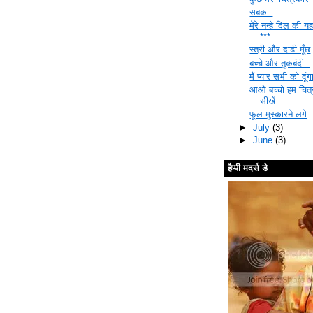
सबक..
मेरे नन्हे दिल की 
***
स्त्री और दाढी मूँछ
बच्चे और तुकबंदी..
मैं प्यार सभी को दूंग
आओ बच्चो हम चित्
सीखें
फूल मुस्कारने लगे
►
July
(3)
►
June
(3)
हैप्पी मदर्स डे