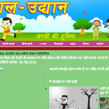
कहानी-कलश
हिन्दी-ख़बरें
e-मदद
चित्रावली
वाहक
परिचय
अंशदान
ित्र आधारित बाल कविता लेखन प्रतियोगिता
स चित्र को देखते ही आपका मन कोई कोमल-सी कविता लिखने का नहीं करता! करता है 
आखिरी तारीख- 30 मई 2010
आपको ककड़ी-खाना पसंद है ना! पढ़िए शन्नो आं
मैं ककड़ी पर नहीं कड़ी
सर्दी क
भूत भी 