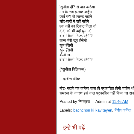
'सुनीता दी'* से बात करूँगा
मन के सब हालात कहूँगा
जहाँ गयीं वो लास्ट महीने
चाँद-तारों में रहीं महीने
एक वहीं का टिकट दिला दो
दीदी को भी वहाँ घुमा दो
दीदी! कैसी गिफ़्ट रहेगी?
बहना मेरी खूब हँसेगी
खूब हँसेगी
खूब हँसेगी
बोलो ना--
दीदी! कैसी गिफ़्ट रहेगी?
(*सुनीता विलियम्स)
---प्रवीण पंडित
नोट- यद्यपि यह कविता कल ही प्रकाशित होनी चाहिए थी
समस्या के कारण इसे कल प्रकाशित नहीं किया जा सका
Posted by नियंत्रक । Admin
at
11:46 AM
Labels:
bachchon ki kavitayen
,
विशेष कविता
इन्हें भी पढ़ें