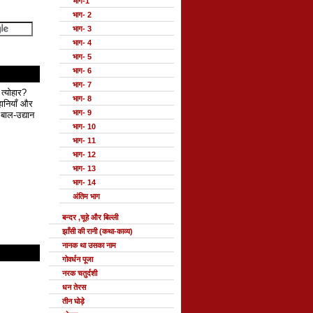
भाग-1
भाग- 2
भाग- 3
भाग- 4
भाग- 5
भाग- 6
भाग- 7
 त्योहार?
भाग- 8
हानियाँ और
भाग- 9
बाल-उद्यान
भाग- 10
भाग- 11
भाग- 12
भाग- 13
भाग- 14
अंतिम भाग
बन्दर ,चूहे और बिल्ली
झाँसी की रानी (कथा-काव्य)
नानक था उसका नाम
गोवर्धन पूजा
नरक चतुर्दशी
धन तेरस
तीन घोड़े