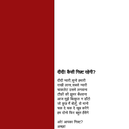
दीदी! कैसी गिफ़्ट रहेगी?
दीदी प्यारी,सुनो हमारी
राखी लाना,सबसे न्यारी
चाकलेट उसमे लगवाना
टौफ़ी की झूमर बँधवाना
आज मुझे बिल्कुल न डाँटो
जो कुछ मैं बोलूँ, वो मानो
चक दे चक दे खूब करेंगे
हम दोनो फिर बहुत हँसेंगे
अरे! आपका गिफ़्ट?
अच्छा!