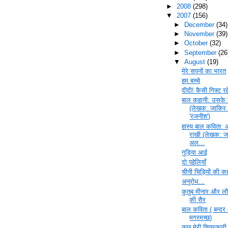
►
2008
(298)
▼
2007
(156)
►
December
(34)
►
November
(39)
►
October
(32)
►
September
(26
▼
August
(19)
मेरे सपनों का भारत
हम बच्चे
दीदी! कैसी गिफ़्ट र
बाल कहानी: उसके 
(लेखक: जाकिर
'रजनीश')
हास्‍य बाल कविता: 
राखी (लेखक: ज
अल...
गुड़िया आई
दो पहेलियाँ
चीनी चिड़ियों की क
अनुरोध...
कुतुब मीनार और लौ
की सैर
बाल कविता ( बन्द
मगरमच्छ)
कुछ मेरी चित्रकारी