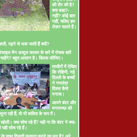
की सैर की है?
क्या कहा?-
नहीं? कोई बात
नहीं, चलिए हम
लेकर चलते हैं।
ती, पढ़ने से थक जाती हैं क्यों?
साइल मैन अब्दुल कलाम के बारे में रोचक बातें
चाहेंगे? बहुत आसान है। क्लिक कीजिए।
तस्वीरों में देखिए
कि रोहिणी, नई
दिल्ली के बच्चों
ने गणतंत्र
दिवस कैसे
मनाया।
आपने बंदर और
मगरमच्छ की
ना रही हैं, वो भी कविता के रूप में।
खोली। क्या सोच रहे हैं? यही ना कि बंदर ने क्या-
ी यही सोच रहे हैं।
ों के साथ दिमागी कसरत करने का मन है? अरे