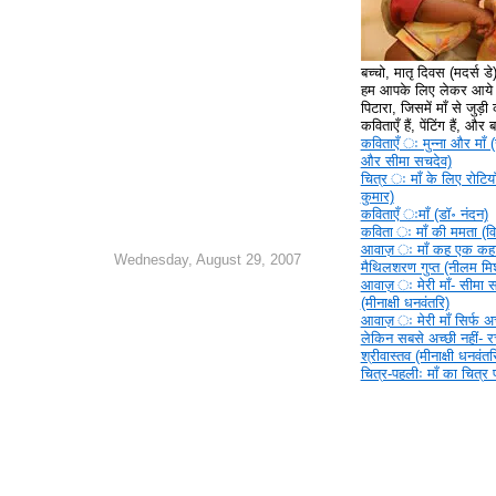
बच्चो, मातृ दिवस (मदर्स ड
हम आपके लिए लेकर आये ह
पिटारा, जिसमें माँ से जुड़ी क
कविताएँ हैं, पेंटिंग हैं, और
कविताएँ ‍ः मुन्ना और माँ (
और सीमा सचदेव)
चित्र ‍ः माँ के लिए रोटिया
कुमार)
कविताएँ ‍ःमाँ (डॉ॰ नंदन)
कविता ‍ः माँ की ममता (वि
आवाज़ ‍ः माँ कह एक कहा
Wednesday, August 29, 2007
मैथिलशरण गुप्त (नीलम मिश
आवाज़ ‍ः मेरी माँ- सीमा 
(मीनाक्षी धनवंतरि)
आवाज़ ‍ः मेरी माँ सिर्फ अच्
लेकिन सबसे अच्छी नहीं- 
श्रीवास्तव (मीनाक्षी धनवंतर
चित्र-पहलीः माँ का चित्र