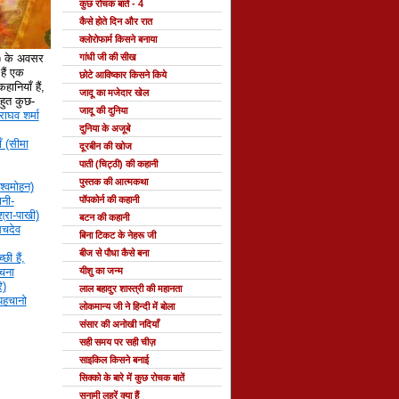
कुछ रोचक बातें - 4
कैसे होते दिन और रात
क्लोरोफार्म किसने बनाया
े) के अवसर
गांधी जी की सीख
ैं एक
छोटे आविष्कार किसने किये
हानियाँ हैं,
जादू का मजेदार खेल
 बहुत कुछ-
जादू की दुनिया
राघव शर्मा
दुनिया के अजूबे
ँ (सीमा
दूरबीन की खोज
पाती (चिट्ठी) की कहानी
पुस्तक की आत्मकथा
श्वमोहन)
नी-
पॉपकोर्न की कहानी
्रा-पाखी)
बटन की कहानी
सचदेव
बिना टिकट के नेहरू जी
बीज से पौधा कैसे बना
छी हैं,
रचना
यीशु का जन्म
ि)
लाल बहादुर शास्त्री की महानता
 पहचानो
लोकमान्य जी ने हिन्दी में बोला
संसार की अनोखी नदियाँ
सही समय पर सही चीज़
साइकिल किसने बनाई
सिक्को के बारे में कुछ रोचक बातें
सुनामी लहरें क्या हैं