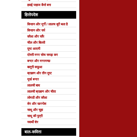
हवाई जहाज कैसे बना
हितोपदेश
किसान और मुर्गी / लालच बुरी बला है
किसान और सर्प
कौआ और साँप
चील और बिल्ली
दुष्ट आदमी
दोस्ती मगर सोच समझ कर
बन्दर और मगरमच्छ
बातूनी कछुआ
ब्राह्मण और तीन दुष्ट
मूर्ख बन्दर
लालची बाघ
लालची ब्राह्मण और चीता
लोमडी और कौआ
शेर और खरगोश
साधु और चूहा
साधु की पुत्री
स्वार्थी शेर
बाल-कविता