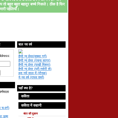
प तो बहुत बहुत बहादुर बच्चे निकले। ठीक है फिर
मारी पहेलियाँ।
ए
बाल नव वर्ष
ddress:
हैप्पी न्यू ईयर(सुषमा गर्ग)
हैप्पी न्यू ईयर (रचना सागर)
हैप्पी न्यू ईयर (पाखी मिश्रा)
हैप्पी न्यू ईयर (प्री-नर्सरी से)
इस नये साल में (रौनक)
ये नव वर्ष (राघव शर्मा)
यहाँ क्या है?
वर्णमाला
कविता
कविता में कहानी
 च-वर्ग)
बंदर की दुकान
था ऊष्म