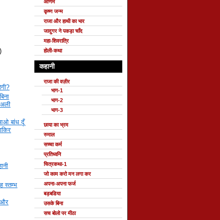
ओणम
कृष्ण जन्म
राजा और हाथी का भार
जादुगर ने पकड़ा चाँद
महा-शिवरात्रि
)
होली-कथा
कहानी
राजा की वज़ीर
हेगी?
भाग-1
बिना
भाग-2
 अली
भाग-3
आओ बांध दूँ
छाया का भ्रम
ाकिर
रुमाल
सच्चा कर्म
प्रतिध्वनि
चित्रकथा-1
हानी
जो काम करो मन लगा कर
अपना-अपना फर्ज
ह स्तम्भ
बड़बडिया
र और
उसके बिना
सच बोलो पर मीठा