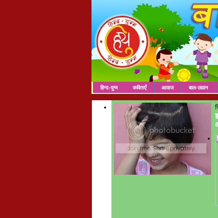
हिन्द-युग्म
कविताएँ
आवाज
बाल-उद्यान
च
इ