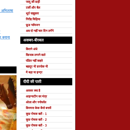
जादू की छड़ी
टर्की और बैल
यह अभिलाषा
धूर्त साहूकार
निरीह चिड़िया
फ़ूड प्वॉयजन
अब दो नहीं चार दिन लगेंगे
ा
र बनाना
अकबर-बीरबल
कितने अंधे
खिजाब लगाने वाले
पंडित नहीं कहते
बहादुर भी डरपोक भी
मै बड़ा या इन्द्र
दीदी की पाती
अवसर क्या है
आइन्सटीन का मंत्र
ओला और स्नोफॉल
किस्मस केक कैसे बनायें
कुछ रोचक बातें - 1
कुछ रोचक बातें - 2
कुछ रोचक बातें - 3