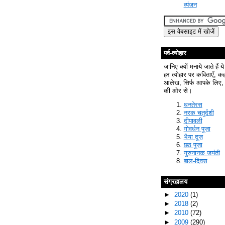
व्यंजन
पर्व-त्योहार
जानिए क्यों मनाये जाते हैं ये
हर त्योहार पर कविताएँ, क
आलेख, सिर्फ आपके लिए, 
की ओर से।
धनतेरस
नरक चतुर्दशी
दीपावली
गोवर्धन पूजा
भैया दूज
छठ पूजा
गुरुनानक जयंती
बाल-दिवस
संग्रहालय
►
2020
(1)
►
2018
(2)
►
2010
(72)
►
2009
(290)