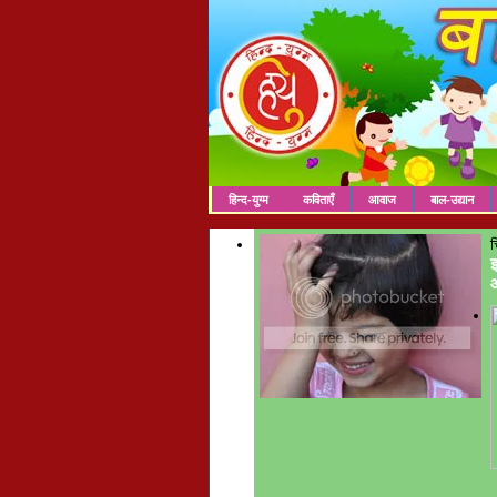
हिन्द-युग्म
कविताएँ
आवाज
बाल-उद्यान
च
इ