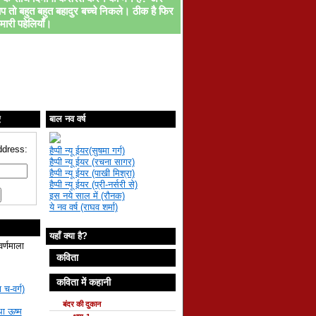
प तो बहुत बहुत बहादुर बच्चे निकले। ठीक है फिर
मारी पहेलियाँ।
ए
बाल नव वर्ष
ddress:
हैप्पी न्यू ईयर(सुषमा गर्ग)
हैप्पी न्यू ईयर (रचना सागर)
हैप्पी न्यू ईयर (पाखी मिश्रा)
हैप्पी न्यू ईयर (प्री-नर्सरी से)
इस नये साल में (रौनक)
ये नव वर्ष (राघव शर्मा)
यहाँ क्या है?
वर्णमाला
कविता
कविता में कहानी
 च-वर्ग)
बंदर की दुकान
था ऊष्म