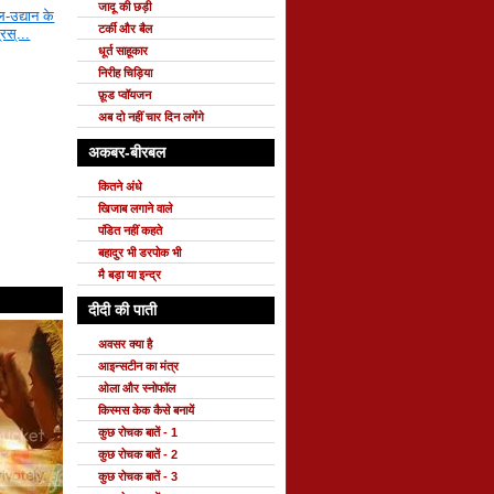
जादू की छड़ी
-उद्यान के
टर्की और बैल
्रस्...
धूर्त साहूकार
निरीह चिड़िया
फ़ूड प्वॉयजन
अब दो नहीं चार दिन लगेंगे
अकबर-बीरबल
कितने अंधे
खिजाब लगाने वाले
पंडित नहीं कहते
बहादुर भी डरपोक भी
मै बड़ा या इन्द्र
दीदी की पाती
अवसर क्या है
आइन्सटीन का मंत्र
ओला और स्नोफॉल
किस्मस केक कैसे बनायें
कुछ रोचक बातें - 1
कुछ रोचक बातें - 2
कुछ रोचक बातें - 3