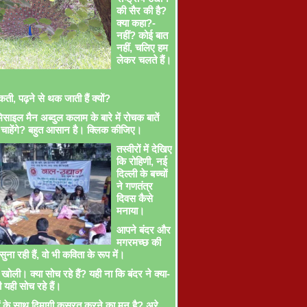
की सैर की है?
क्या कहा?-
नहीं? कोई बात
नहीं, चलिए हम
लेकर चलते हैं।
ती, पढ़ने से थक जाती हैं क्यों?
साइल मैन अब्दुल कलाम के बारे में रोचक बातें
चाहेंगे? बहुत आसान है। क्लिक कीजिए।
तस्वीरों में देखिए
कि रोहिणी, नई
दिल्ली के बच्चों
ने गणतंत्र
दिवस कैसे
मनाया।
आपने बंदर और
मगरमच्छ की
ना रही हैं, वो भी कविता के रूप में।
खोली। क्या सोच रहे हैं? यही ना कि बंदर ने क्या-
ी यही सोच रहे हैं।
ों के साथ दिमागी कसरत करने का मन है? अरे