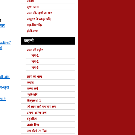
ओणम
कृष्ण जन्म
राजा और हाथी का भार
जादुगर ने पकड़ा चाँद
)
महा-शिवरात्रि
 चार
होली-कथा
कहानी
कविताएँ
ें
राजा की वज़ीर
भाग-1
भाग-2
भाग-3
काकी और
छाया का भ्रम
रुमाल
ए-ख़ुदा
सच्चा कर्म
प्रतिध्वनि
ा रे
चित्रकथा-1
जो काम करो मन लगा कर
अपना-अपना फर्ज
बड़बडिया
उसके बिना
सच बोलो पर मीठा