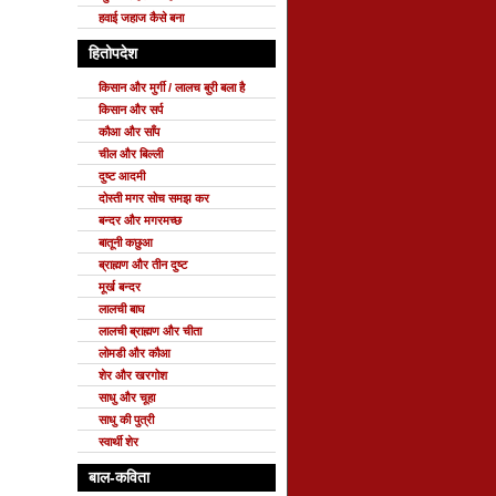
हवाई जहाज कैसे बना
हितोपदेश
किसान और मुर्गी / लालच बुरी बला है
किसान और सर्प
कौआ और साँप
चील और बिल्ली
दुष्ट आदमी
दोस्ती मगर सोच समझ कर
बन्दर और मगरमच्छ
बातूनी कछुआ
ब्राह्मण और तीन दुष्ट
मूर्ख बन्दर
लालची बाघ
लालची ब्राह्मण और चीता
लोमडी और कौआ
शेर और खरगोश
साधु और चूहा
साधु की पुत्री
स्वार्थी शेर
बाल-कविता