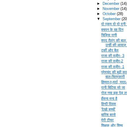
►
December
(14)
►
November
(14)
►
October
(28)
▼
September
(20
दो एकम दो दो दूनी
बचपन के वह दिन
चिड़िया रानी
शरद तैलंग की बाल 
उन्हीं की आवाज़ म
टर्की और बैल
राजा की वज़ीर- 3
राजा की वज़ीर-2
राजा की वज़ीर- 1
प्रेमचंद की बूढ़ी 
बाल-चित्रकारी
हिम्मत-ए-मर्दा, मदद-
रानी बिटिया सो जा
रोज नया इक पेड़ लग
हँसना मना है
हिन्दी दिवस
'देखो बच्चों'
बारिश बरसे
मेरी टीचर
शिक्षक और शिष्य