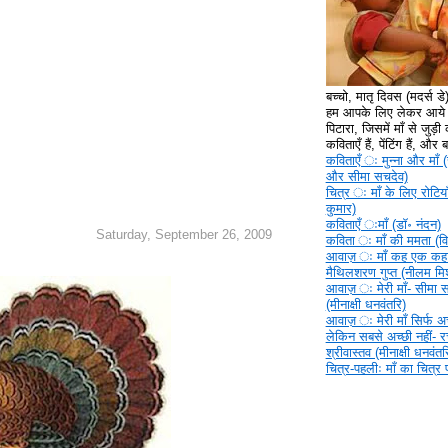
बच्चो, मातृ दिवस (मदर्स ड
हम आपके लिए लेकर आये ह
पिटारा, जिसमें माँ से जुड़ी क
कविताएँ हैं, पेंटिंग हैं, और
कविताएँ ‍ः मुन्ना और माँ (
और सीमा सचदेव)
चित्र ‍ः माँ के लिए रोटिया
कुमार)
कविताएँ ‍ःमाँ (डॉ॰ नंदन)
Saturday, September 26, 2009
कविता ‍ः माँ की ममता (वि
आवाज़ ‍ः माँ कह एक कहा
मैथिलशरण गुप्त (नीलम मिश
आवाज़ ‍ः मेरी माँ- सीमा 
(मीनाक्षी धनवंतरि)
आवाज़ ‍ः मेरी माँ सिर्फ अच्
लेकिन सबसे अच्छी नहीं- 
श्रीवास्तव (मीनाक्षी धनवंतर
चित्र-पहलीः माँ का चित्र