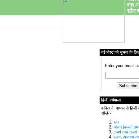
वाह! आ
बूझिए ह
नई पोस्ट की सूचना के लि
Enter your email a
हिन्दी वर्णमाला
कविता के माध्यम से हिन्दी 
सीखें॰॰
स्वर
व्यंजन (क-वर्ग तथा
ट-वर्ग तथा त-वर्ग
प-वर्ग, अन्तस्थ त