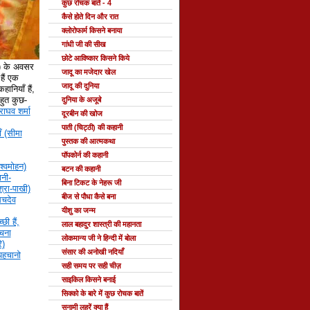
कुछ रोचक बातें - 4
कैसे होते दिन और रात
क्लोरोफार्म किसने बनाया
गांधी जी की सीख
छोटे आविष्कार किसने किये
े) के अवसर
जादू का मजेदार खेल
ैं एक
जादू की दुनिया
हानियाँ हैं,
 बहुत कुछ-
दुनिया के अजूबे
राघव शर्मा
दूरबीन की खोज
पाती (चिट्ठी) की कहानी
ँ (सीमा
पुस्तक की आत्मकथा
पॉपकोर्न की कहानी
श्वमोहन)
बटन की कहानी
नी-
बिना टिकट के नेहरू जी
्रा-पाखी)
बीज से पौधा कैसे बना
सचदेव
यीशु का जन्म
छी हैं,
लाल बहादुर शास्त्री की महानता
रचना
लोकमान्य जी ने हिन्दी में बोला
ि)
संसार की अनोखी नदियाँ
 पहचानो
सही समय पर सही चीज़
साइकिल किसने बनाई
सिक्को के बारे में कुछ रोचक बातें
सुनामी लहरें क्या हैं