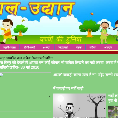
कहानी-कलश
हिन्दी-ख़बरें
e-मदद
चित्रावली
वाहक
परिचय
अंशदान
ित्र आधारित बाल कविता लेखन प्रतियोगिता
स चित्र को देखते ही आपका मन कोई कोमल-सी कविता लिखने का नहीं करता! करता है 
आखिरी तारीख- 30 मई 2010
आपको ककड़ी-खाना पसंद है ना! पढ़िए शन्नो आं
मैं ककड़ी पर नहीं कड़ी
सर्दी क
भूत भी 