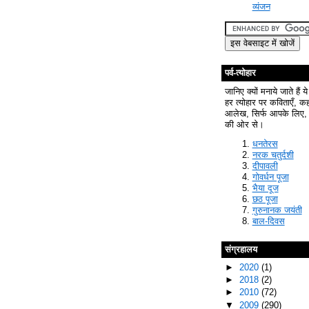
व्यंजन
पर्व-त्योहार
जानिए क्यों मनाये जाते हैं ये
हर त्योहार पर कविताएँ, क
आलेख, सिर्फ आपके लिए, 
की ओर से।
धनतेरस
नरक चतुर्दशी
दीपावली
गोवर्धन पूजा
भैया दूज
छठ पूजा
गुरुनानक जयंती
बाल-दिवस
संग्रहालय
►
2020
(1)
►
2018
(2)
►
2010
(72)
▼
2009
(290)