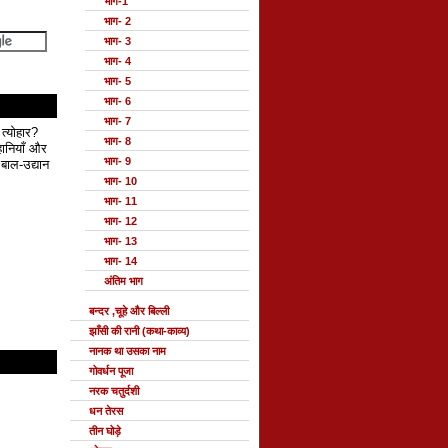
भाग-1
भाग- 2
भाग- 3
भाग- 4
भाग- 5
भाग- 6
भाग- 7
 त्योहार?
भाग- 8
हानियाँ और
भाग- 9
बाल-उद्यान
भाग- 10
भाग- 11
भाग- 12
भाग- 13
भाग- 14
अंतिम भाग
बन्दर ,चूहे और बिल्ली
झाँसी की रानी (कथा-काव्य)
नानक था उसका नाम
गोवर्धन पूजा
नरक चतुर्दशी
धन तेरस
तीन घोड़े