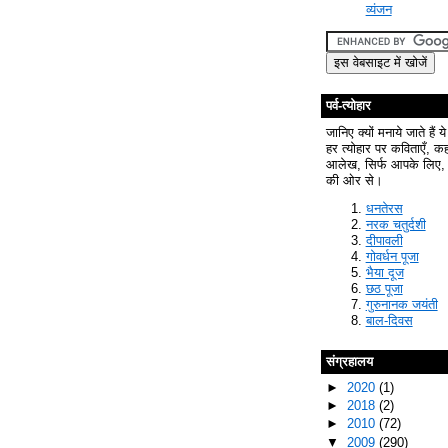
व्यंजन
पर्व-त्योहार
जानिए क्यों मनाये जाते हैं ये
हर त्योहार पर कविताएँ, क
आलेख, सिर्फ आपके लिए, 
की ओर से।
धनतेरस
नरक चतुर्दशी
दीपावली
गोवर्धन पूजा
भैया दूज
छठ पूजा
गुरुनानक जयंती
बाल-दिवस
संग्रहालय
►
2020
(1)
►
2018
(2)
►
2010
(72)
▼
2009
(290)