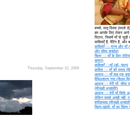
बच्चो, मातृ दिवस (मदर्स ड
हम आपके लिए लेकर आये ह
पिटारा, जिसमें माँ से जुड़ी क
कविताएँ हैं, पेंटिंग हैं, और
कविताएँ ‍ः मुन्ना और माँ (
और सीमा सचदेव)
चित्र ‍ः माँ के लिए रोटिया
कुमार)
कविताएँ ‍ःमाँ (डॉ॰ नंदन)
Thursday, September 10, 2009
कविता ‍ः माँ की ममता (वि
आवाज़ ‍ः माँ कह एक कहा
मैथिलशरण गुप्त (नीलम मिश
आवाज़ ‍ः मेरी माँ- सीमा 
(मीनाक्षी धनवंतरि)
आवाज़ ‍ः मेरी माँ सिर्फ अच्
लेकिन सबसे अच्छी नहीं- 
श्रीवास्तव (मीनाक्षी धनवंतर
चित्र-पहलीः माँ का चित्र