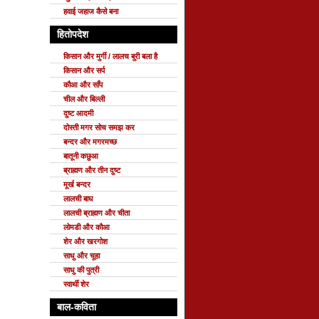
हवाई जहाज कैसे बना
हितोपदेश
किसान और मुर्गी / लालच बुरी बला है
किसान और सर्प
कौआ और साँप
चील और बिल्ली
दुष्ट आदमी
दोस्ती मगर सोच समझ कर
बन्दर और मगरमच्छ
बातूनी कछुआ
ब्राह्मण और तीन दुष्ट
मूर्ख बन्दर
लालची बाघ
लालची ब्राह्मण और चीता
लोमडी और कौआ
शेर और खरगोश
साधु और चूहा
साधु की पुत्री
स्वार्थी शेर
बाल-कविता