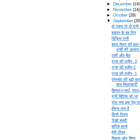
►
December
(14)
►
November
(14)
►
October
(28)
▼
September
(20
दो एकम दो दो दूनी
बचपन के वह दिन
चिड़िया रानी
शरद तैलंग की बाल 
उन्हीं की आवाज़ म
टर्की और बैल
राजा की वज़ीर- 3
राजा की वज़ीर-2
राजा की वज़ीर- 1
प्रेमचंद की बूढ़ी 
बाल-चित्रकारी
हिम्मत-ए-मर्दा, मदद-
रानी बिटिया सो जा
रोज नया इक पेड़ लग
हँसना मना है
हिन्दी दिवस
'देखो बच्चों'
बारिश बरसे
मेरी टीचर
शिक्षक और शिष्य