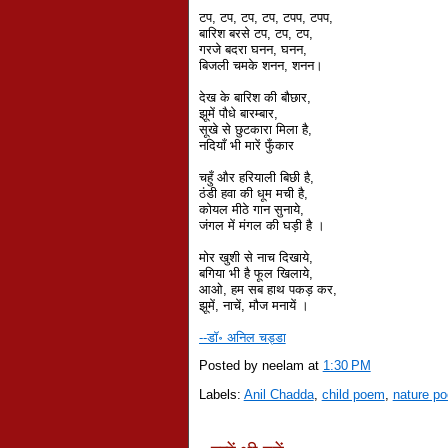
टप, टप, टप, टप, टपप, टपप,
बारिश बरसे टप, टप, टप,
गरजे बदरा घनन, घनन,
बिजली चमके शनन, शनन।
देख के बारिश की बौछार,
झूमें पौधे बारम्बार,
सूखे से छुटकारा मिला है,
नदियाँ भी मारें फुँकार
चहुँ और हरियाली बिछी है,
ठंडी हवा की धूम मची है,
कोयल मीठे गान सुनाये,
जंगल में मंगल की घड़ी है ।
मोर खुशी से नाच दिखाये,
बगिया भी है फूल खिलाये,
आओ, हम सब हाथ पकड़ कर,
झूमें, नाचें, मौज मनायें ।
--डॉ॰ अनिल चड्डा
Posted by neelam
at
1:30 PM
Labels:
Anil Chadda
,
child poem
,
nature p