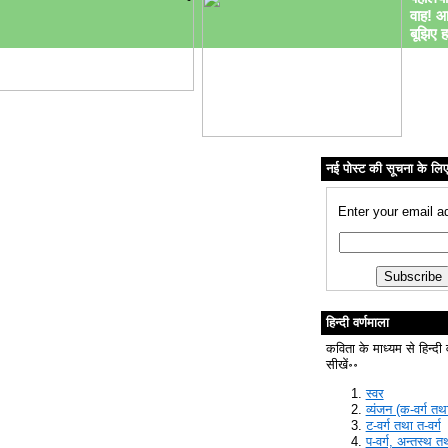
वाह! आ
बूझिए ह
नई पोस्ट की सूचना के लि
Enter your email a
हिन्दी वर्णमाला
कविता के माध्यम से हिन्दी 
सीखें॰॰
स्वर
व्यंजन (क-वर्ग तथा
ट-वर्ग तथा त-वर्ग
प-वर्ग, अन्तस्थ त