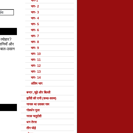
भाग-1
भाग- 2
भाग- 3
भाग- 4
भाग- 5
भाग- 6
भाग- 7
 त्योहार?
भाग- 8
हानियाँ और
भाग- 9
बाल-उद्यान
भाग- 10
भाग- 11
भाग- 12
भाग- 13
भाग- 14
अंतिम भाग
बन्दर ,चूहे और बिल्ली
झाँसी की रानी (कथा-काव्य)
नानक था उसका नाम
गोवर्धन पूजा
नरक चतुर्दशी
धन तेरस
तीन घोड़े