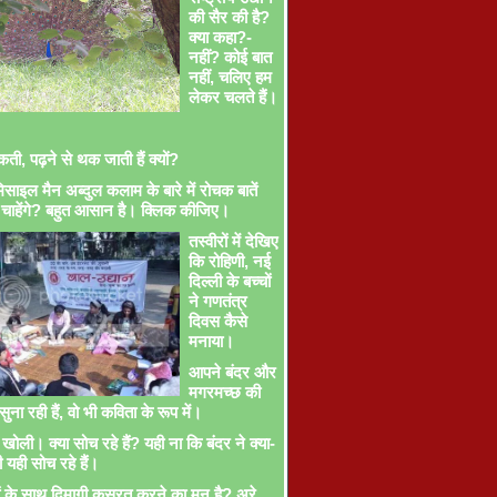
की सैर की है?
क्या कहा?-
नहीं? कोई बात
नहीं, चलिए हम
लेकर चलते हैं।
ती, पढ़ने से थक जाती हैं क्यों?
साइल मैन अब्दुल कलाम के बारे में रोचक बातें
चाहेंगे? बहुत आसान है। क्लिक कीजिए।
तस्वीरों में देखिए
कि रोहिणी, नई
दिल्ली के बच्चों
ने गणतंत्र
दिवस कैसे
मनाया।
आपने बंदर और
मगरमच्छ की
ना रही हैं, वो भी कविता के रूप में।
खोली। क्या सोच रहे हैं? यही ना कि बंदर ने क्या-
ी यही सोच रहे हैं।
ों के साथ दिमागी कसरत करने का मन है? अरे