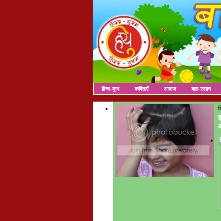
हिन्द-युग्म
कविताएँ
आवाज
बाल-उद्यान
च
इ