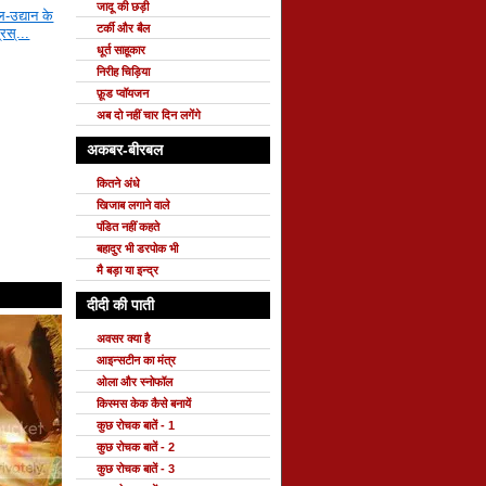
जादू की छड़ी
-उद्यान के
टर्की और बैल
्रस्...
धूर्त साहूकार
निरीह चिड़िया
फ़ूड प्वॉयजन
अब दो नहीं चार दिन लगेंगे
अकबर-बीरबल
कितने अंधे
खिजाब लगाने वाले
पंडित नहीं कहते
बहादुर भी डरपोक भी
मै बड़ा या इन्द्र
दीदी की पाती
अवसर क्या है
आइन्सटीन का मंत्र
ओला और स्नोफॉल
किस्मस केक कैसे बनायें
कुछ रोचक बातें - 1
कुछ रोचक बातें - 2
कुछ रोचक बातें - 3