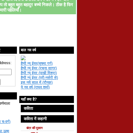
प तो बहुत बहुत बहादुर बच्चे निकले। ठीक है फिर
मारी पहेलियाँ।
ए
बाल नव वर्ष
ddress:
हैप्पी न्यू ईयर(सुषमा गर्ग)
हैप्पी न्यू ईयर (रचना सागर)
हैप्पी न्यू ईयर (पाखी मिश्रा)
हैप्पी न्यू ईयर (प्री-नर्सरी से)
इस नये साल में (रौनक)
ये नव वर्ष (राघव शर्मा)
यहाँ क्या है?
वर्णमाला
कविता
कविता में कहानी
 च-वर्ग)
बंदर की दुकान
था ऊष्म