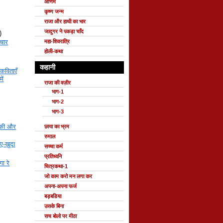
ओणम
कृष्ण जन्म
राजा और हाथी का भार
जादुगर ने पकड़ा चाँद
)
महा-शिवरात्रि
 चार
होली-कथा
कहानी
कविताएँ
ें
राजा की वज़ीर
भाग-1
भाग-2
भाग-3
काकी और
छाया का भ्रम
रुमाल
ए-ख़ुदा
सच्चा कर्म
प्रतिध्वनि
ा रे
चित्रकथा-1
जो काम करो मन लगा कर
अपना-अपना फर्ज
बड़बडिया
उसके बिना
सच बोलो पर मीठा