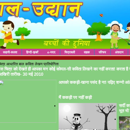
कहानी-कलश
हिन्दी-ख़बरें
e-मदद
चित्रावली
वाहक
परिचय
अंशदान
ित्र आधारित बाल कविता लेखन प्रतियोगिता
स चित्र को देखते ही आपका मन कोई कोमल-सी कविता लिखने का नहीं करता! करता है 
आखिरी तारीख- 30 मई 2010
आपको ककड़ी-खाना पसंद है ना! पढ़िए शन्नो आं
मैं ककड़ी पर नहीं कड़ी
सर्दी क
भूत भी 