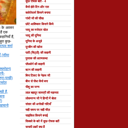
कुछ रोचक बातें - 4
कैसे होते दिन और रात
क्लोरोफार्म किसने बनाया
गांधी जी की सीख
छोटे आविष्कार किसने किये
े) के अवसर
जादू का मजेदार खेल
ैं एक
जादू की दुनिया
हानियाँ हैं,
 बहुत कुछ-
दुनिया के अजूबे
राघव शर्मा
दूरबीन की खोज
पाती (चिट्ठी) की कहानी
ँ (सीमा
पुस्तक की आत्मकथा
पॉपकोर्न की कहानी
श्वमोहन)
बटन की कहानी
नी-
बिना टिकट के नेहरू जी
्रा-पाखी)
बीज से पौधा कैसे बना
सचदेव
यीशु का जन्म
छी हैं,
लाल बहादुर शास्त्री की महानता
रचना
लोकमान्य जी ने हिन्दी में बोला
ि)
संसार की अनोखी नदियाँ
 पहचानो
सही समय पर सही चीज़
साइकिल किसने बनाई
सिक्को के बारे में कुछ रोचक बातें
सुनामी लहरें क्या हैं