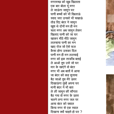
मगरमच्छ को खूब खिलाता
एक बार बोला यूं मगर
ले जाऊंगा जामुन घर
पत्नी बच्चों को भी खिलाऊं
स्वाद जरा उनको भी चखाऊं
तोड दिए बंदर ने जामुन
खुश थे दोनों मन ही मन
चला मगर अब जामुन लेकर
खिलाए पत्नी को जा घर
खाकर मीठे मीठे जामुन
ललचाया पत्नी का मन
खाए रोज जो ऐसे फल
कैसा होगा उसका दिल
पत्नी मन ही मन ललचाई
मगर को इक तरकीब बताई
ले आओ तुम उसे जो घर
मार के खाएंगे वो बंदर
मगर भी अब बातों मे आया
जा बंदर को कह सुनाया
बैठ जाओ तुम मेरे ऊपर
दिखाऊंगा तुम्हें अपना घर
मानी बंदर ने भी बात
ले ली जामुन की सौगात
बैठ गया वो मगर के ऊपर
चलने लगा मगर जल पर
आया बंदर को ख्याल
किया मगर से एक स्वाल
दिखाना क्यों चाहते हो घर ?