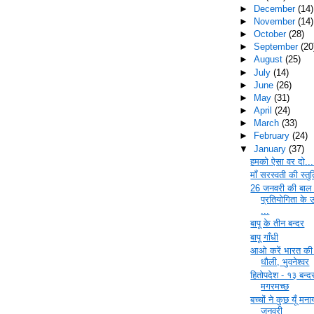
►
December
(14)
►
November
(14)
►
October
(28)
►
September
(20
►
August
(25)
►
July
(14)
►
June
(26)
►
May
(31)
►
April
(24)
►
March
(33)
►
February
(24)
▼
January
(37)
हमको ऐसा वर दो...
माँ सरस्वती की स्तुत
26 जनवरी की बाल
प्रतियोगिता के 
...
बापू के तीन बन्दर
बापू गाँधी
आओ करें भारत की 
धौली, भुवनेश्‍वर
हितोपदेश - १३ बन्
मगरमच्छ
बच्चों ने कुछ यूँ मन
जनवरी