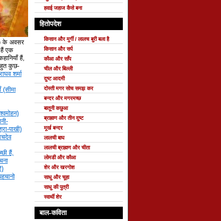
हवाई जहाज कैसे बना
हितोपदेश
किसान और मुर्गी / लालच बुरी बला है
े) के अवसर
किसान और सर्प
ैं एक
हानियाँ हैं,
कौआ और साँप
 बहुत कुछ-
चील और बिल्ली
राघव शर्मा
दुष्ट आदमी
दोस्ती मगर सोच समझ कर
ँ (सीमा
बन्दर और मगरमच्छ
बातूनी कछुआ
श्वमोहन)
ब्राह्मण और तीन दुष्ट
नी-
मूर्ख बन्दर
्रा-पाखी)
सचदेव
लालची बाघ
लालची ब्राह्मण और चीता
छी हैं,
लोमडी और कौआ
रचना
शेर और खरगोश
ि)
 पहचानो
साधु और चूहा
साधु की पुत्री
स्वार्थी शेर
बाल-कविता