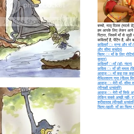
बच्चो, मातृ दिवस (मदर्स ड
हम आपके लिए लेकर आये ह
पिटारा, जिसमें माँ से जुड़ी क
कविताएँ हैं, पेंटिंग हैं, और
कविताएँ ‍ः मुन्ना और माँ (
और सीमा सचदेव)
चित्र ‍ः माँ के लिए रोटिया
कुमार)
कविताएँ ‍ःमाँ (डॉ॰ नंदन)
कविता ‍ः माँ की ममता (वि
आवाज़ ‍ः माँ कह एक कहा
मैथिलशरण गुप्त (नीलम मिश
आवाज़ ‍ः मेरी माँ- सीमा 
(मीनाक्षी धनवंतरि)
आवाज़ ‍ः मेरी माँ सिर्फ अच्
लेकिन सबसे अच्छी नहीं- 
श्रीवास्तव (मीनाक्षी धनवंतर
चित्र-पहलीः माँ का चित्र