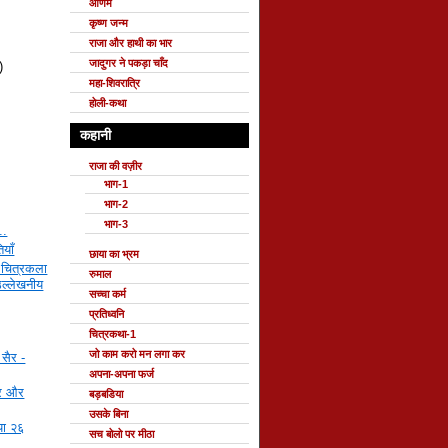
ओणम
कृष्ण जन्म
राजा और हाथी का भार
जादुगर ने पकड़ा चाँद
)
महा-शिवरात्रि
होली-कथा
कहानी
राजा की वज़ीर
भाग-1
भाग-2
भाग-3
..
ियाँ
छाया का भ्रम
 चित्रकला
रुमाल
उल्लेखनीय
सच्चा कर्म
प्रतिध्वनि
चित्रकथा-1
जो काम करो मन लगा कर
सैर -
अपना-अपना फर्ज
दर और
बड़बडिया
उसके बिना
ाया २६
सच बोलो पर मीठा