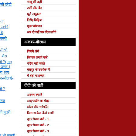
जादू की छड़ी
चली छोटी
टर्की और बैल
धूर्त साहूकार
निरीह चिड़िया
ाता
फ़ूड प्वॉयजन
 लगेगे
है
अब दो नहीं चार दिन लगेंगे
ी कली
अकबर-बीरबल
 सीखो
कितने अंधे
र बोस
खिजाब लगाने वाले
ैं ?( मनु
पंडित नहीं कहते
 उत्तर )
बहादुर भी डरपोक भी
मज़ा आए
मै बड़ा या इन्द्र
ाल-लीलाएं-
दीदी की पाती
ैं ?
अवसर क्या है
वागत
आइन्सटीन का मंत्र
ओला और स्नोफॉल
ी पुत्री
किस्मस केक कैसे बनायें
कुछ रोचक बातें - 1
कुछ रोचक बातें - 2
कुछ रोचक बातें - 3
 भी जरूरी