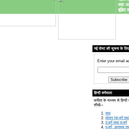
वाह! आ
बूझिए ह
नई पोस्ट की सूचना के लि
Enter your email a
हिन्दी वर्णमाला
कविता के माध्यम से हिन्दी 
सीखें॰॰
स्वर
व्यंजन (क-वर्ग तथा
ट-वर्ग तथा त-वर्ग
प-वर्ग, अन्तस्थ त