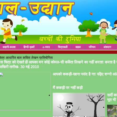
कहानी-कलश
हिन्दी-ख़बरें
e-मदद
चित्रावली
वाहक
परिचय
अंशदान
ित्र आधारित बाल कविता लेखन प्रतियोगिता
स चित्र को देखते ही आपका मन कोई कोमल-सी कविता लिखने का नहीं करता! करता है 
आखिरी तारीख- 30 मई 2010
आपको ककड़ी-खाना पसंद है ना! पढ़िए शन्नो आं
मैं ककड़ी पर नहीं कड़ी
सर्दी क
भूत भी 