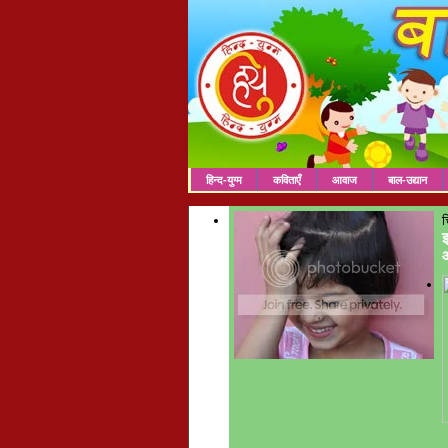
हिन्द-युग्म
कविताएँ
आवाज
बाल-उद्यान
च
इ