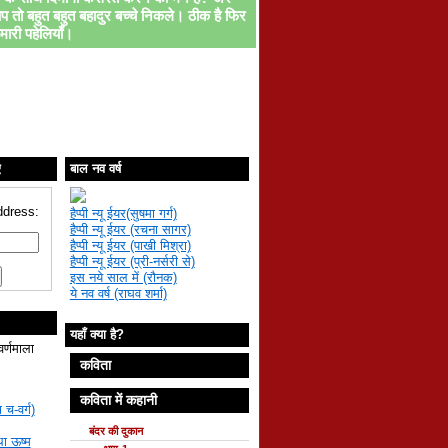
प तो बहुत बहुत बहादुर बच्चे निकले। ठीक है फिर
मारी पहेलियाँ।
ए
बाल नव वर्ष
ddress:
हैप्पी न्यू ईयर(सुषमा गर्ग)
हैप्पी न्यू ईयर (रचना सागर)
हैप्पी न्यू ईयर (पाखी मिश्रा)
हैप्पी न्यू ईयर (प्री-नर्सरी से)
इस नये साल में (रौनक)
ये नव वर्ष (राघव शर्मा)
यहाँ क्या है?
वर्णमाला
कविता
कविता में कहानी
 च-वर्ग)
बंदर की दुकान
था ऊष्म