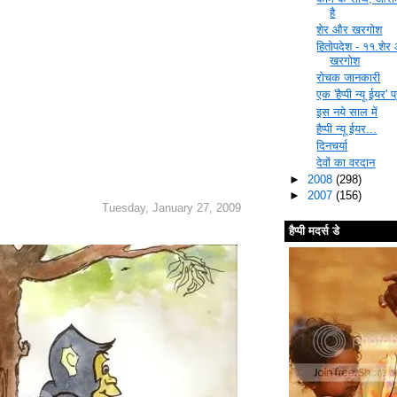
है
शेर और खरगोश
हितोपदेश - ११.शेर
खरगोश
रोचक जानकारी
एक 'हैप्पी न्यू ईयर' प
इस नये साल में
हैप्पी न्यू ईयर...
दिनचर्या
देवों का वरदान
►
2008
(298)
►
2007
(156)
Tuesday, January 27, 2009
हैप्पी मदर्स डे