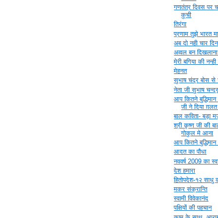
गणतंत्र दिवस पर 
कूची
तिरंगा
प्रणाम तुझे भारत म
अब दो नही चार दिन
अव्‍वल बन दिखलाना 
मेरी बगिया की नन्ह
मेहनत
सुभाष चंद्र बोस से
नेता जी सुभाष चन्द्
आप कितने बुद्धिमान ह
जी ने दिया ग़लत
बाल कविता- बड़ा 
श्री कृष्ण जी की ब
गोकुल मे आना
आप कितने बुद्धिमान ह
आदत का पौधा
नववर्ष 2009 का स्
देश हमारा
हितोपदेश-१२ साधु क
मकर संक्रान्ति
स्वामी विवेकानंद
पक्षियों की पहचान
काम के साथ, आराम