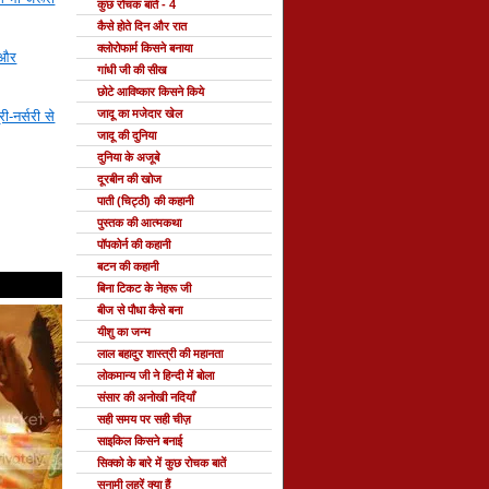
कुछ रोचक बातें - 4
कैसे होते दिन और रात
क्लोरोफार्म किसने बनाया
 और
गांधी जी की सीख
छोटे आविष्कार किसने किये
जादू का मजेदार खेल
्री-नर्सरी से
जादू की दुनिया
दुनिया के अजूबे
दूरबीन की खोज
पाती (चिट्ठी) की कहानी
पुस्तक की आत्मकथा
पॉपकोर्न की कहानी
बटन की कहानी
बिना टिकट के नेहरू जी
बीज से पौधा कैसे बना
यीशु का जन्म
लाल बहादुर शास्त्री की महानता
लोकमान्य जी ने हिन्दी में बोला
संसार की अनोखी नदियाँ
सही समय पर सही चीज़
साइकिल किसने बनाई
सिक्को के बारे में कुछ रोचक बातें
सुनामी लहरें क्या हैं