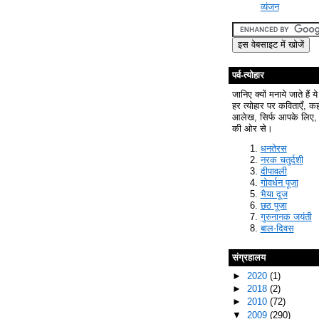
व्यंजन
पर्व-त्योहार
जानिए क्यों मनाये जाते हैं ये
हर त्योहार पर कविताएँ, क
आलेख, सिर्फ आपके लिए, 
की ओर से।
धनतेरस
नरक चतुर्दशी
दीपावली
गोवर्धन पूजा
भैया दूज
छठ पूजा
गुरुनानक जयंती
बाल-दिवस
संग्रहालय
►
2020
(1)
►
2018
(2)
►
2010
(72)
▼
2009
(290)