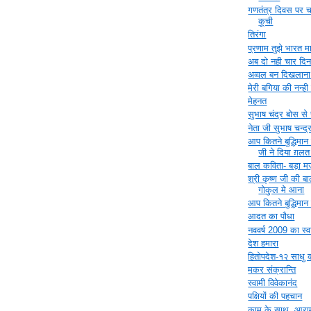
गणतंत्र दिवस पर 
कूची
तिरंगा
प्रणाम तुझे भारत म
अब दो नही चार दिन
अव्‍वल बन दिखलाना 
मेरी बगिया की नन्ह
मेहनत
सुभाष चंद्र बोस से
नेता जी सुभाष चन्द्
आप कितने बुद्धिमान ह
जी ने दिया ग़लत
बाल कविता- बड़ा 
श्री कृष्ण जी की ब
गोकुल मे आना
आप कितने बुद्धिमान ह
आदत का पौधा
नववर्ष 2009 का स्
देश हमारा
हितोपदेश-१२ साधु क
मकर संक्रान्ति
स्वामी विवेकानंद
पक्षियों की पहचान
काम के साथ, आराम