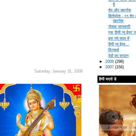
है
शेर और खरगोश
हितोपदेश - ११.शेर
खरगोश
रोचक जानकारी
एक 'हैप्पी न्यू ईयर' प
इस नये साल में
हैप्पी न्यू ईयर...
दिनचर्या
देवों का वरदान
►
2008
(298)
►
2007
(156)
Saturday, January 31, 2009
हैप्पी मदर्स डे