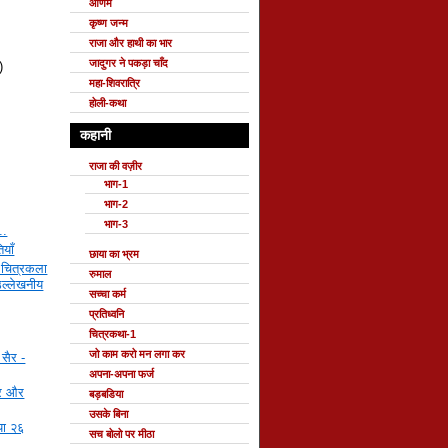
ओणम
कृष्ण जन्म
राजा और हाथी का भार
जादुगर ने पकड़ा चाँद
)
महा-शिवरात्रि
होली-कथा
कहानी
राजा की वज़ीर
भाग-1
भाग-2
भाग-3
..
ियाँ
छाया का भ्रम
 चित्रकला
रुमाल
उल्लेखनीय
सच्चा कर्म
प्रतिध्वनि
चित्रकथा-1
जो काम करो मन लगा कर
सैर -
अपना-अपना फर्ज
दर और
बड़बडिया
उसके बिना
ाया २६
सच बोलो पर मीठा