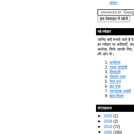
व्यंजन
पर्व-त्योहार
जानिए क्यों मनाये जाते हैं ये
हर त्योहार पर कविताएँ, क
आलेख, सिर्फ आपके लिए, 
की ओर से।
धनतेरस
नरक चतुर्दशी
दीपावली
गोवर्धन पूजा
भैया दूज
छठ पूजा
गुरुनानक जयंती
बाल-दिवस
संग्रहालय
►
2020
(1)
►
2018
(2)
►
2010
(72)
▼
2009
(290)