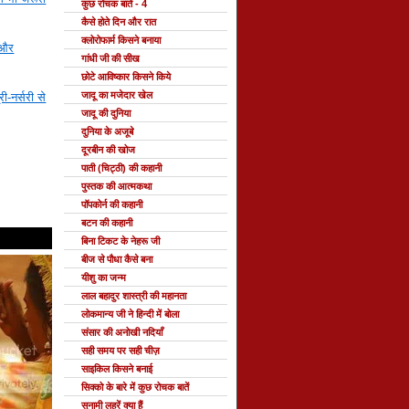
कुछ रोचक बातें - 4
कैसे होते दिन और रात
क्लोरोफार्म किसने बनाया
 और
गांधी जी की सीख
छोटे आविष्कार किसने किये
जादू का मजेदार खेल
्री-नर्सरी से
जादू की दुनिया
दुनिया के अजूबे
दूरबीन की खोज
पाती (चिट्ठी) की कहानी
पुस्तक की आत्मकथा
पॉपकोर्न की कहानी
बटन की कहानी
बिना टिकट के नेहरू जी
बीज से पौधा कैसे बना
यीशु का जन्म
लाल बहादुर शास्त्री की महानता
लोकमान्य जी ने हिन्दी में बोला
संसार की अनोखी नदियाँ
सही समय पर सही चीज़
साइकिल किसने बनाई
सिक्को के बारे में कुछ रोचक बातें
सुनामी लहरें क्या हैं