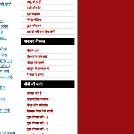
जादू की छड़ी
चली छोटी
टर्की और बैल
धूर्त साहूकार
निरीह चिड़िया
ाता
फ़ूड प्वॉयजन
 लगेगे
है
अब दो नहीं चार दिन लगेंगे
ी कली
अकबर-बीरबल
 सीखो
कितने अंधे
र बोस
खिजाब लगाने वाले
ैं ?( मनु
पंडित नहीं कहते
 उत्तर )
बहादुर भी डरपोक भी
मज़ा आए
मै बड़ा या इन्द्र
ाल-लीलाएं-
दीदी की पाती
ैं ?
अवसर क्या है
वागत
आइन्सटीन का मंत्र
ओला और स्नोफॉल
ी पुत्री
किस्मस केक कैसे बनायें
कुछ रोचक बातें - 1
कुछ रोचक बातें - 2
कुछ रोचक बातें - 3
 भी जरूरी