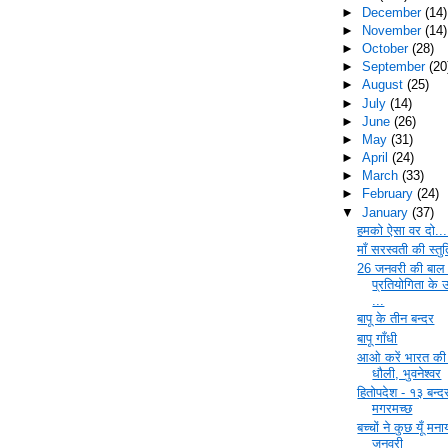
►
December
(14)
►
November
(14)
►
October
(28)
►
September
(20
►
August
(25)
►
July
(14)
►
June
(26)
►
May
(31)
►
April
(24)
►
March
(33)
►
February
(24)
▼
January
(37)
हमको ऐसा वर दो...
माँ सरस्वती की स्तुत
26 जनवरी की बाल
प्रतियोगिता के 
...
बापू के तीन बन्दर
बापू गाँधी
आओ करें भारत की 
धौली, भुवनेश्‍वर
हितोपदेश - १३ बन्
मगरमच्छ
बच्चों ने कुछ यूँ मन
जनवरी