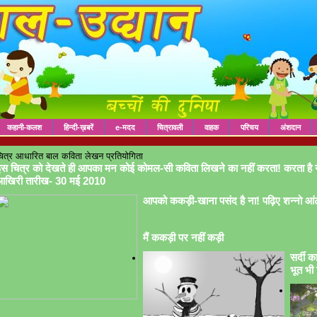
कहानी-कलश
हिन्दी-ख़बरें
e-मदद
चित्रावली
वाहक
परिचय
अंशदान
ित्र आधारित बाल कविता लेखन प्रतियोगिता
स चित्र को देखते ही आपका मन कोई कोमल-सी कविता लिखने का नहीं करता! करता है 
आखिरी तारीख- 30 मई 2010
आपको ककड़ी-खाना पसंद है ना! पढ़िए शन्नो आं
मैं ककड़ी पर नहीं कड़ी
सर्दी क
भूत भी 