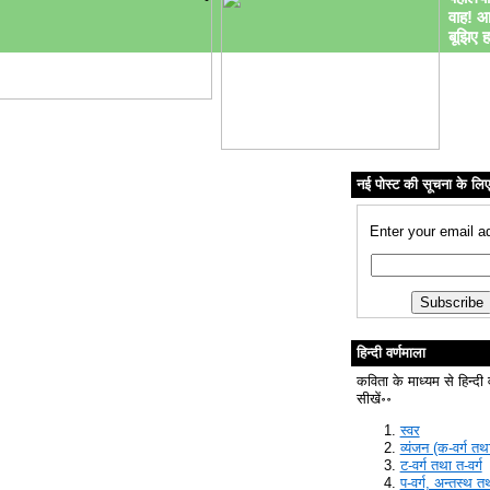
वाह! आ
बूझिए ह
नई पोस्ट की सूचना के लि
Enter your email a
हिन्दी वर्णमाला
कविता के माध्यम से हिन्दी 
सीखें॰॰
स्वर
व्यंजन (क-वर्ग तथा
ट-वर्ग तथा त-वर्ग
प-वर्ग, अन्तस्थ त