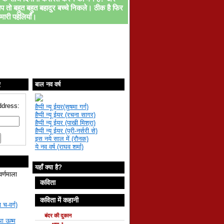
प तो बहुत बहुत बहादुर बच्चे निकले। ठीक है फिर
मारी पहेलियाँ।
ए
बाल नव वर्ष
ddress:
हैप्पी न्यू ईयर(सुषमा गर्ग)
हैप्पी न्यू ईयर (रचना सागर)
हैप्पी न्यू ईयर (पाखी मिश्रा)
हैप्पी न्यू ईयर (प्री-नर्सरी से)
इस नये साल में (रौनक)
ये नव वर्ष (राघव शर्मा)
यहाँ क्या है?
वर्णमाला
कविता
कविता में कहानी
 च-वर्ग)
बंदर की दुकान
था ऊष्म