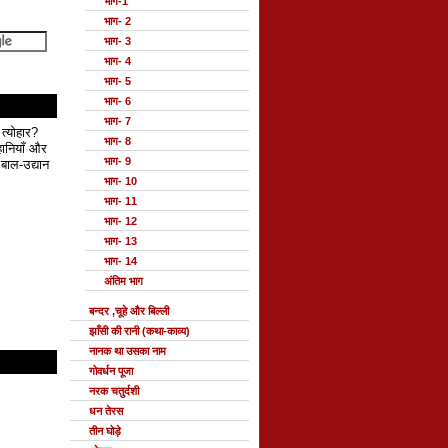
भाग-1
भाग- 2
भाग- 3
भाग- 4
भाग- 5
भाग- 6
भाग- 7
 त्योहार?
भाग- 8
हानियाँ और
भाग- 9
बाल-उद्यान
भाग- 10
भाग- 11
भाग- 12
भाग- 13
भाग- 14
अंतिम भाग
बन्दर ,चूहे और बिल्ली
झाँसी की रानी (कथा-काव्य)
नानक था उसका नाम
गोवर्धन पूजा
नरक चतुर्दशी
धन तेरस
तीन घोड़े