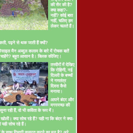
की सैर की है?
क्या कहा?-
नहीं? कोई बात
नहीं, चलिए हम
लेकर चलते हैं।
ती, पढ़ने से थक जाती हैं क्यों?
साइल मैन अब्दुल कलाम के बारे में रोचक बातें
चाहेंगे? बहुत आसान है। क्लिक कीजिए।
तस्वीरों में देखिए
कि रोहिणी, नई
दिल्ली के बच्चों
ने गणतंत्र
दिवस कैसे
मनाया।
आपने बंदर और
मगरमच्छ की
ना रही हैं, वो भी कविता के रूप में।
खोली। क्या सोच रहे हैं? यही ना कि बंदर ने क्या-
ी यही सोच रहे हैं।
ों के साथ दिमागी कसरत करने का मन है? अरे