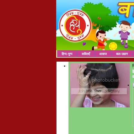
हिन्द-युग्म
कविताएँ
आवाज
बाल-उद्यान
च
इ