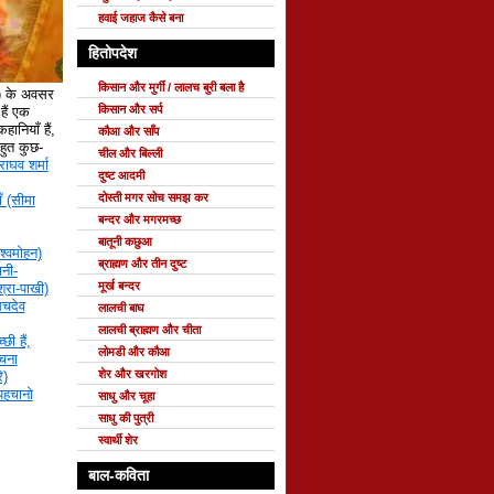
हवाई जहाज कैसे बना
हितोपदेश
किसान और मुर्गी / लालच बुरी बला है
े) के अवसर
किसान और सर्प
ैं एक
हानियाँ हैं,
कौआ और साँप
 बहुत कुछ-
चील और बिल्ली
राघव शर्मा
दुष्ट आदमी
दोस्ती मगर सोच समझ कर
ँ (सीमा
बन्दर और मगरमच्छ
बातूनी कछुआ
श्वमोहन)
ब्राह्मण और तीन दुष्ट
नी-
मूर्ख बन्दर
्रा-पाखी)
सचदेव
लालची बाघ
लालची ब्राह्मण और चीता
छी हैं,
लोमडी और कौआ
रचना
शेर और खरगोश
ि)
 पहचानो
साधु और चूहा
साधु की पुत्री
स्वार्थी शेर
बाल-कविता