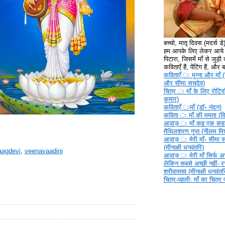
बच्चो, मातृ दिवस (मदर्स ड
हम आपके लिए लेकर आये ह
पिटारा, जिसमें माँ से जुड़ी क
कविताएँ हैं, पेंटिंग हैं, और
कविताएँ ‍ः मुन्ना और माँ (
और सीमा सचदेव)
चित्र ‍ः माँ के लिए रोटिया
कुमार)
कविताएँ ‍ःमाँ (डॉ॰ नंदन)
कविता ‍ः माँ की ममता (वि
आवाज़ ‍ः माँ कह एक कहा
मैथिलशरण गुप्त (नीलम मिश
आवाज़ ‍ः मेरी माँ- सीमा 
(मीनाक्षी धनवंतरि)
aagdevi
,
veenavaadini
आवाज़ ‍ः मेरी माँ सिर्फ अच्
लेकिन सबसे अच्छी नहीं- 
श्रीवास्तव (मीनाक्षी धनवंतर
चित्र-पहलीः माँ का चित्र