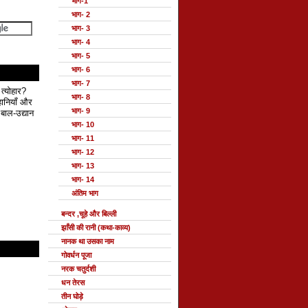
भाग-1
भाग- 2
भाग- 3
भाग- 4
भाग- 5
भाग- 6
भाग- 7
 त्योहार?
भाग- 8
हानियाँ और
भाग- 9
बाल-उद्यान
भाग- 10
भाग- 11
भाग- 12
भाग- 13
भाग- 14
अंतिम भाग
बन्दर ,चूहे और बिल्ली
झाँसी की रानी (कथा-काव्य)
नानक था उसका नाम
गोवर्धन पूजा
नरक चतुर्दशी
धन तेरस
तीन घोड़े