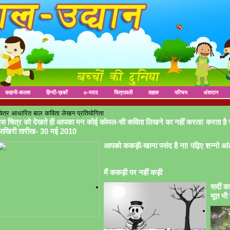
कहानी-कलश
हिन्दी-ख़बरें
e-मदद
चित्रावली
वाहक
परिचय
अंशदान
ित्र आधारित बाल कविता लेखन प्रतियोगिता
स चित्र को देखते ही आपका मन कोई कोमल-सी कविता लिखने का नहीं करता! करता है 
आखिरी तारीख- 30 मई 2010
आपको ककड़ी-खाना पसंद है ना! पढ़िए शन्नो आं
मैं ककड़ी पर नहीं कड़ी
सर्दी क
भूत भी 