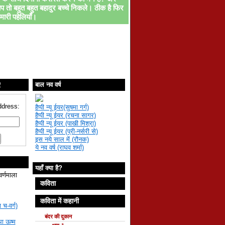
प तो बहुत बहुत बहादुर बच्चे निकले। ठीक है फिर
मारी पहेलियाँ।
ए
बाल नव वर्ष
ddress:
हैप्पी न्यू ईयर(सुषमा गर्ग)
हैप्पी न्यू ईयर (रचना सागर)
हैप्पी न्यू ईयर (पाखी मिश्रा)
हैप्पी न्यू ईयर (प्री-नर्सरी से)
इस नये साल में (रौनक)
ये नव वर्ष (राघव शर्मा)
यहाँ क्या है?
वर्णमाला
कविता
कविता में कहानी
 च-वर्ग)
बंदर की दुकान
था ऊष्म