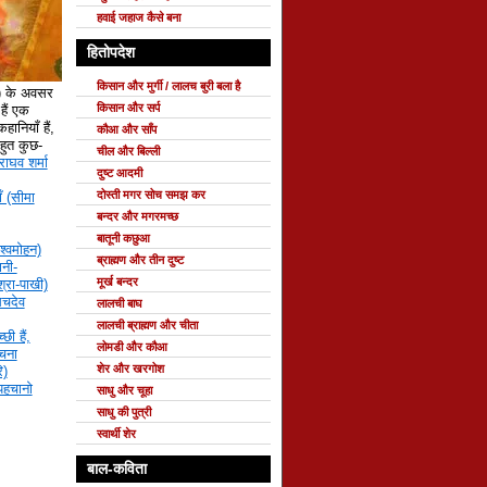
हवाई जहाज कैसे बना
हितोपदेश
किसान और मुर्गी / लालच बुरी बला है
े) के अवसर
किसान और सर्प
ैं एक
हानियाँ हैं,
कौआ और साँप
 बहुत कुछ-
चील और बिल्ली
राघव शर्मा
दुष्ट आदमी
दोस्ती मगर सोच समझ कर
ँ (सीमा
बन्दर और मगरमच्छ
बातूनी कछुआ
श्वमोहन)
ब्राह्मण और तीन दुष्ट
नी-
मूर्ख बन्दर
्रा-पाखी)
सचदेव
लालची बाघ
लालची ब्राह्मण और चीता
छी हैं,
लोमडी और कौआ
रचना
शेर और खरगोश
ि)
 पहचानो
साधु और चूहा
साधु की पुत्री
स्वार्थी शेर
बाल-कविता