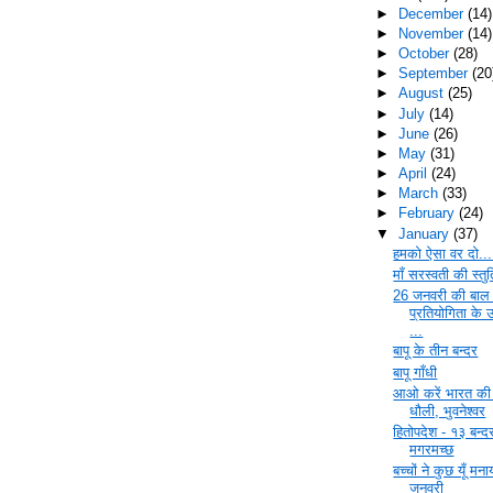
►
December
(14)
►
November
(14)
►
October
(28)
►
September
(20
►
August
(25)
►
July
(14)
►
June
(26)
►
May
(31)
►
April
(24)
►
March
(33)
►
February
(24)
▼
January
(37)
हमको ऐसा वर दो...
माँ सरस्वती की स्तुत
26 जनवरी की बाल
प्रतियोगिता के 
...
बापू के तीन बन्दर
बापू गाँधी
आओ करें भारत की 
धौली, भुवनेश्‍वर
हितोपदेश - १३ बन्
मगरमच्छ
बच्चों ने कुछ यूँ मन
जनवरी