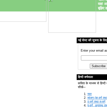
वाह! आ
बूझिए ह
नई पोस्ट की सूचना के लि
Enter your email a
हिन्दी वर्णमाला
कविता के माध्यम से हिन्दी 
सीखें॰॰
स्वर
व्यंजन (क-वर्ग तथा
ट-वर्ग तथा त-वर्ग
प-वर्ग, अन्तस्थ त