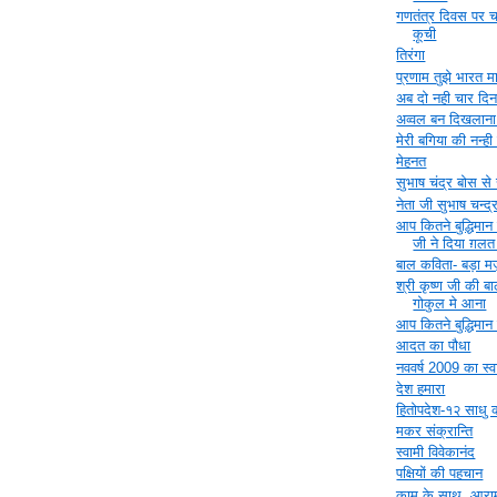
गणतंत्र दिवस पर 
कूची
तिरंगा
प्रणाम तुझे भारत म
अब दो नही चार दिन
अव्‍वल बन दिखलाना 
मेरी बगिया की नन्ह
मेहनत
सुभाष चंद्र बोस से
नेता जी सुभाष चन्द्
आप कितने बुद्धिमान ह
जी ने दिया ग़लत
बाल कविता- बड़ा 
श्री कृष्ण जी की ब
गोकुल मे आना
आप कितने बुद्धिमान ह
आदत का पौधा
नववर्ष 2009 का स्
देश हमारा
हितोपदेश-१२ साधु क
मकर संक्रान्ति
स्वामी विवेकानंद
पक्षियों की पहचान
काम के साथ, आराम