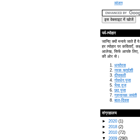
व्यंजन
पर्व-त्योहार
जानिए क्यों मनाये जाते हैं ये
हर त्योहार पर कविताएँ, क
आलेख, सिर्फ आपके लिए, 
की ओर से।
धनतेरस
नरक चतुर्दशी
दीपावली
गोवर्धन पूजा
भैया दूज
छठ पूजा
गुरुनानक जयंती
बाल-दिवस
संग्रहालय
►
2020
(1)
►
2018
(2)
►
2010
(72)
▼
2009
(290)