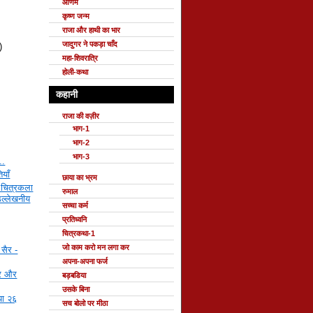
ओणम
कृष्ण जन्म
राजा और हाथी का भार
जादुगर ने पकड़ा चाँद
)
महा-शिवरात्रि
होली-कथा
कहानी
राजा की वज़ीर
भाग-1
भाग-2
भाग-3
..
ियाँ
छाया का भ्रम
 चित्रकला
रुमाल
उल्लेखनीय
सच्चा कर्म
प्रतिध्वनि
चित्रकथा-1
जो काम करो मन लगा कर
सैर -
अपना-अपना फर्ज
दर और
बड़बडिया
उसके बिना
ाया २६
सच बोलो पर मीठा