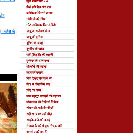
कुछ रोचक बातें - 4
कैसे होते दिन और रात
क्लोरोफार्म किसने बनाया
 और
गांधी जी की सीख
छोटे आविष्कार किसने किये
जादू का मजेदार खेल
्री-नर्सरी से
जादू की दुनिया
दुनिया के अजूबे
दूरबीन की खोज
पाती (चिट्ठी) की कहानी
पुस्तक की आत्मकथा
पॉपकोर्न की कहानी
बटन की कहानी
बिना टिकट के नेहरू जी
बीज से पौधा कैसे बना
यीशु का जन्म
लाल बहादुर शास्त्री की महानता
लोकमान्य जी ने हिन्दी में बोला
संसार की अनोखी नदियाँ
सही समय पर सही चीज़
साइकिल किसने बनाई
सिक्को के बारे में कुछ रोचक बातें
सुनामी लहरें क्या हैं