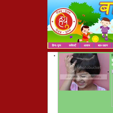
हिन्द-युग्म
कविताएँ
आवाज
बाल-उद्यान
च
इ