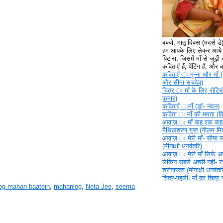
बच्चो, मातृ दिवस (मदर्स ड
हम आपके लिए लेकर आये ह
पिटारा, जिसमें माँ से जुड़ी क
कविताएँ हैं, पेंटिंग हैं, और
कविताएँ ‍ः मुन्ना और माँ (
और सीमा सचदेव)
चित्र ‍ः माँ के लिए रोटिया
कुमार)
कविताएँ ‍ःमाँ (डॉ॰ नंदन)
कविता ‍ः माँ की ममता (वि
आवाज़ ‍ः माँ कह एक कहा
मैथिलशरण गुप्त (नीलम मिश
आवाज़ ‍ः मेरी माँ- सीमा 
(मीनाक्षी धनवंतरि)
आवाज़ ‍ः मेरी माँ सिर्फ अच्
लेकिन सबसे अच्छी नहीं- 
श्रीवास्तव (मीनाक्षी धनवंतर
चित्र-पहलीः माँ का चित्र
og mahan baatein
,
mahanlog
,
Neta Jee
,
seema