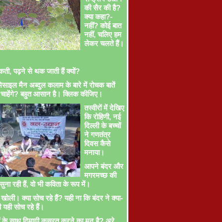
की सैर की है?
क्या कहा?-
नहीं? कोई बात
नहीं, चलिए हम
लेकर चलते हैं।
ती, पढ़ने से थक जाती हैं क्यों?
साइल मैन अब्दुल कलाम के बारे में रोचक बातें
चाहेंगे? बहुत आसान है। क्लिक कीजिए।
तस्वीरों में देखिए
कि रोहिणी, नई
दिल्ली के बच्चों
ने गणतंत्र
दिवस कैसे
मनाया।
आपने बंदर और
मगरमच्छ की
ना रही हैं, वो भी कविता के रूप में।
खोली। क्या सोच रहे हैं? यही ना कि बंदर ने क्या-
ी यही सोच रहे हैं।
ों के साथ दिमागी कसरत करने का मन है? अरे