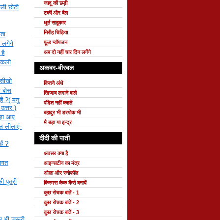
जादू की छड़ी
चली छोटी
टर्की और बैल
धूर्त साहूकार
निरीह चिड़िया
ाता
फ़ूड प्वॉयजन
 लगेगे
है
अब दो नहीं चार दिन लगेंगे
ी कली
अकबर-बीरबल
 सीखो
कितने अंधे
र बोस
खिजाब लगाने वाले
ैं ?( मनु
पंडित नहीं कहते
 उत्तर )
बहादुर भी डरपोक भी
मज़ा आए
मै बड़ा या इन्द्र
ाल-लीलाएं-
दीदी की पाती
ैं ?
अवसर क्या है
वागत
आइन्सटीन का मंत्र
ओला और स्नोफॉल
ी पुत्री
किस्मस केक कैसे बनायें
कुछ रोचक बातें - 1
कुछ रोचक बातें - 2
कुछ रोचक बातें - 3
 भी जरूरी