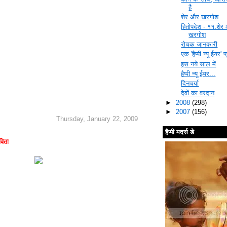
है
शेर और खरगोश
हितोपदेश - ११.शेर
खरगोश
रोचक जानकारी
एक 'हैप्पी न्यू ईयर' प
इस नये साल में
हैप्पी न्यू ईयर...
दिनचर्या
देवों का वरदान
►
2008
(298)
►
2007
(156)
Thursday, January 22, 2009
हैप्पी मदर्स डे
विता