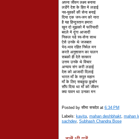
अपना जीवन लक्ष्य बनाया
लडेंगे देश के हित मे लडाई
नव-युवकों की सेना बनाई
दिया एक जन-जन को नारा
है यह हिन्दुस्तान हमारा
खून दो मुझको मै फरियादी
बदले मे दूंगा आजादी
निकल पडे स्व-सेना साथ
ऐसे उनके थे जजबात
भेद-भाव रहित निर्मल मन
करते अनुशासन का पालन
सबको ही देते सत्कार
उत्तम उनके थे विचार
अन्याय संग करी लडाई
देश को आजादी दिलाई
भारत माँ के सपूत महान
माँ के लिए सबकुछ कुर्बान
सौंप दिया था माँ को जीवन
क्या पावन था उनका मन
Posted by सीमा सचदेव
at
6:34 PM
Labels:
kavita
,
mahan deshbhakt
,
mahan l
sachdev
,
Subhash Chandra Bose