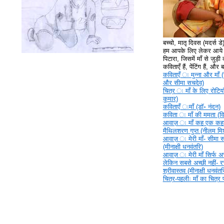
बच्चो, मातृ दिवस (मदर्स ड
हम आपके लिए लेकर आये ह
पिटारा, जिसमें माँ से जुड़ी क
कविताएँ हैं, पेंटिंग हैं, और
कविताएँ ‍ः मुन्ना और माँ (
और सीमा सचदेव)
चित्र ‍ः माँ के लिए रोटिया
कुमार)
कविताएँ ‍ःमाँ (डॉ॰ नंदन)
कविता ‍ः माँ की ममता (वि
आवाज़ ‍ः माँ कह एक कहा
मैथिलशरण गुप्त (नीलम मिश
आवाज़ ‍ः मेरी माँ- सीमा 
(मीनाक्षी धनवंतरि)
आवाज़ ‍ः मेरी माँ सिर्फ अच्
लेकिन सबसे अच्छी नहीं- 
श्रीवास्तव (मीनाक्षी धनवंतर
चित्र-पहलीः माँ का चित्र