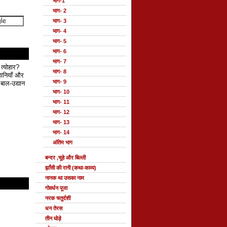
भाग-1
भाग- 2
भाग- 3
भाग- 4
भाग- 5
भाग- 6
भाग- 7
 त्योहार?
भाग- 8
हानियाँ और
भाग- 9
बाल-उद्यान
भाग- 10
भाग- 11
भाग- 12
भाग- 13
भाग- 14
अंतिम भाग
बन्दर ,चूहे और बिल्ली
झाँसी की रानी (कथा-काव्य)
नानक था उसका नाम
गोवर्धन पूजा
नरक चतुर्दशी
धन तेरस
तीन घोड़े