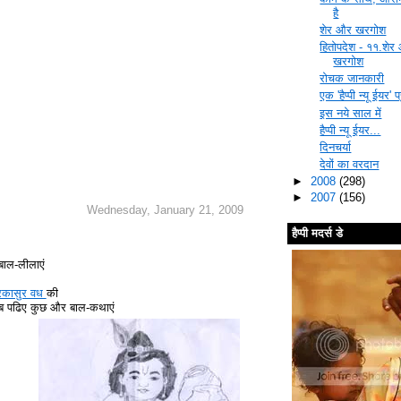
है
शेर और खरगोश
हितोपदेश - ११.शेर
खरगोश
रोचक जानकारी
एक 'हैप्पी न्यू ईयर' प
इस नये साल में
हैप्पी न्यू ईयर...
दिनचर्या
देवों का वरदान
►
2008
(298)
►
2007
(156)
Wednesday, January 21, 2009
हैप्पी मदर्स डे
बाल-लीलाएं
रकासुर वध
की
ो अब पढिए कुछ और बाल-कथाएं