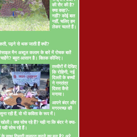
की सैर की है?
क्या कहा?-
नहीं? कोई बात
नहीं, चलिए हम
लेकर चलते हैं।
ती, पढ़ने से थक जाती हैं क्यों?
साइल मैन अब्दुल कलाम के बारे में रोचक बातें
चाहेंगे? बहुत आसान है। क्लिक कीजिए।
तस्वीरों में देखिए
कि रोहिणी, नई
दिल्ली के बच्चों
ने गणतंत्र
दिवस कैसे
मनाया।
आपने बंदर और
मगरमच्छ की
ना रही हैं, वो भी कविता के रूप में।
खोली। क्या सोच रहे हैं? यही ना कि बंदर ने क्या-
ी यही सोच रहे हैं।
ों के साथ दिमागी कसरत करने का मन है? अरे