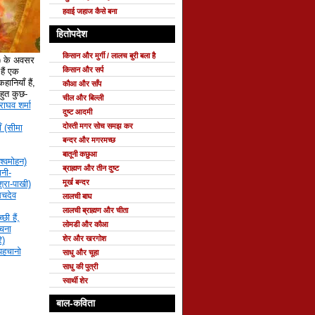
हवाई जहाज कैसे बना
हितोपदेश
किसान और मुर्गी / लालच बुरी बला है
े) के अवसर
किसान और सर्प
ैं एक
हानियाँ हैं,
कौआ और साँप
 बहुत कुछ-
चील और बिल्ली
राघव शर्मा
दुष्ट आदमी
दोस्ती मगर सोच समझ कर
ँ (सीमा
बन्दर और मगरमच्छ
बातूनी कछुआ
श्वमोहन)
ब्राह्मण और तीन दुष्ट
नी-
मूर्ख बन्दर
्रा-पाखी)
सचदेव
लालची बाघ
लालची ब्राह्मण और चीता
छी हैं,
लोमडी और कौआ
रचना
शेर और खरगोश
ि)
 पहचानो
साधु और चूहा
साधु की पुत्री
स्वार्थी शेर
बाल-कविता