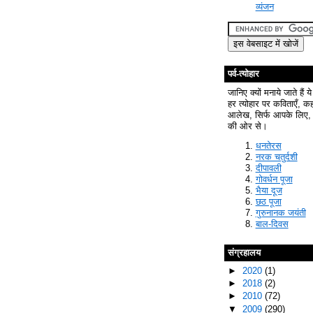
व्यंजन
पर्व-त्योहार
जानिए क्यों मनाये जाते हैं ये
हर त्योहार पर कविताएँ, क
आलेख, सिर्फ आपके लिए, 
की ओर से।
धनतेरस
नरक चतुर्दशी
दीपावली
गोवर्धन पूजा
भैया दूज
छठ पूजा
गुरुनानक जयंती
बाल-दिवस
संग्रहालय
►
2020
(1)
►
2018
(2)
►
2010
(72)
▼
2009
(290)