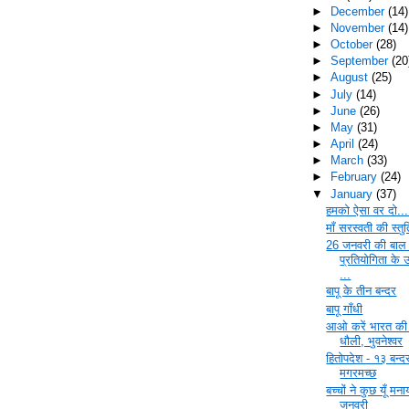
►
December
(14)
►
November
(14)
►
October
(28)
►
September
(20
►
August
(25)
►
July
(14)
►
June
(26)
►
May
(31)
►
April
(24)
►
March
(33)
►
February
(24)
▼
January
(37)
हमको ऐसा वर दो...
माँ सरस्वती की स्तुत
26 जनवरी की बाल
प्रतियोगिता के 
...
बापू के तीन बन्दर
बापू गाँधी
आओ करें भारत की 
धौली, भुवनेश्‍वर
हितोपदेश - १३ बन्
मगरमच्छ
बच्चों ने कुछ यूँ मन
जनवरी