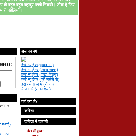
प तो बहुत बहुत बहादुर बच्चे निकले। ठीक है फिर
मारी पहेलियाँ।
ए
बाल नव वर्ष
ddress:
हैप्पी न्यू ईयर(सुषमा गर्ग)
हैप्पी न्यू ईयर (रचना सागर)
हैप्पी न्यू ईयर (पाखी मिश्रा)
हैप्पी न्यू ईयर (प्री-नर्सरी से)
इस नये साल में (रौनक)
ये नव वर्ष (राघव शर्मा)
यहाँ क्या है?
वर्णमाला
कविता
कविता में कहानी
 च-वर्ग)
बंदर की दुकान
था ऊष्म