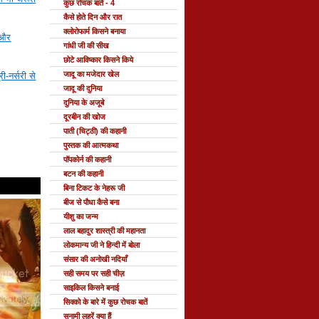
कुछ रोचक बातें - 4
कैसे होते दिन और रात
क्लोरोफार्म किसने बनाया
 और
गांधी जी की सीख
छोटे आविष्कार किसने किये
जादू का मजेदार खेल
्री-नर्सरी से
जादू की दुनिया
दुनिया के अजूबे
दूरबीन की खोज
पाती (चिट्ठी) की कहानी
पुस्तक की आत्मकथा
पॉपकोर्न की कहानी
बटन की कहानी
बिना टिकट के नेहरू जी
बीज से पौधा कैसे बना
यीशु का जन्म
लाल बहादुर शास्त्री की महानता
लोकमान्य जी ने हिन्दी में बोला
संसार की अनोखी नदियाँ
सही समय पर सही चीज़
साइकिल किसने बनाई
सिक्को के बारे में कुछ रोचक बातें
सुनामी लहरें क्या हैं