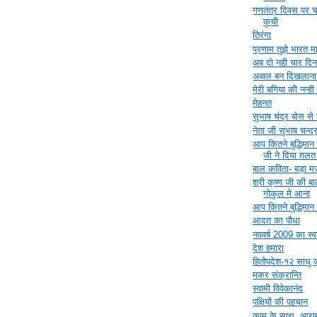
गणतंत्र दिवस पर 
कूची
तिरंगा
प्रणाम तुझे भारत म
अब दो नही चार दिन
अव्‍वल बन दिखलाना 
मेरी बगिया की नन्ह
मेहनत
सुभाष चंद्र बोस से
नेता जी सुभाष चन्द्
आप कितने बुद्धिमान ह
जी ने दिया ग़लत
बाल कविता- बड़ा 
श्री कृष्ण जी की ब
गोकुल मे आना
आप कितने बुद्धिमान ह
आदत का पौधा
नववर्ष 2009 का स्
देश हमारा
हितोपदेश-१२ साधु क
मकर संक्रान्ति
स्वामी विवेकानंद
पक्षियों की पहचान
काम के साथ, आराम