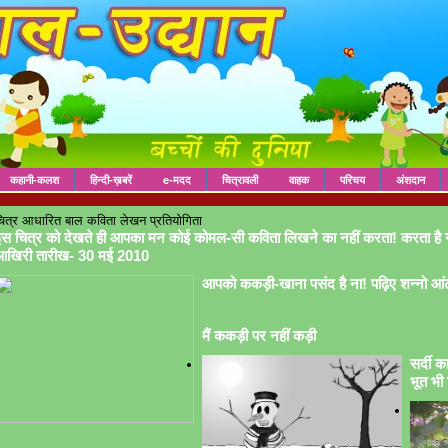
कहानी-कलश
हिन्दी-ख़बरें
e-मदद
चित्रावली
वाहक
परिचय
अंशदान
ित्र आधारित बाल कविता लेखन प्रतियोगिता
स चित्र को देखते ही आपका मन कोई कोमल-सी कविता लिखने का नहीं करता! करता है 
आखिरी तारीख- 30 मई 2010
आपको ककड़ी-खाना पसंद है ना! पढ़िए शन्नो आं
मैं ककड़ी पर नहीं कड़ी
सर्दी क
भूत भी 