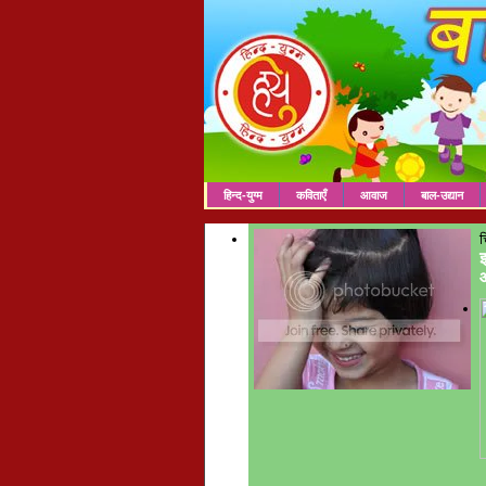
हिन्द-युग्म
कविताएँ
आवाज
बाल-उद्यान
च
इ