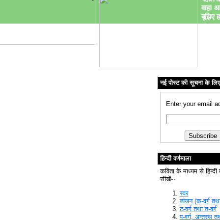
वाह! आ
बूझिए ह
नई पोस्ट की सूचना के लि
Enter your email a
हिन्दी वर्णमाला
कविता के माध्यम से हिन्दी 
सीखें॰॰
स्वर
व्यंजन (क-वर्ग तथा
ट-वर्ग तथा त-वर्ग
प-वर्ग, अन्तस्थ त