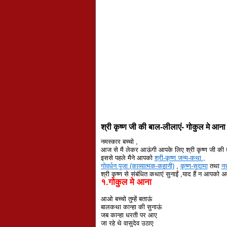
श्री कृष्ण जी की बाल-लीलाएं- गोकुल मे आना
नमस्कार बच्चो ,
आज से मै लेकर आऊंगी आपके लिए श्री कृष्ण जी की 
इससे पहले मैने आपको
श्री-कृष्ण जन्म-कथा ,
गोवर्धन पूजा (काव्यात्मक-कहानी)
,
कृष्ण-सुदामा
तथा
न
श्री कृष्ण से संबंधित कथाएं सुनाईं ,याद हैं न आपक
१.गोकुल मे आना
आओ बच्चो तुम्हें बताऊं
बालकथा कान्हा की सुनाऊं
जब कान्हा धरती पर आए
जा रहे थे वासुदेव उठाए