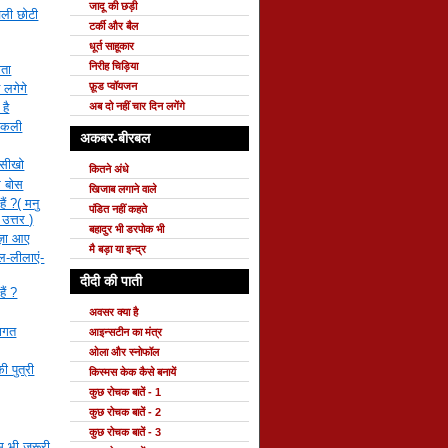
जादू की छड़ी
चली छोटी
टर्की और बैल
धूर्त साहूकार
निरीह चिड़िया
ाता
फ़ूड प्वॉयजन
 लगेगे
है
अब दो नहीं चार दिन लगेंगे
ी कली
अकबर-बीरबल
 सीखो
कितने अंधे
र बोस
खिजाब लगाने वाले
ैं ?( मनु
पंडित नहीं कहते
 उत्तर )
बहादुर भी डरपोक भी
मज़ा आए
मै बड़ा या इन्द्र
ाल-लीलाएं-
दीदी की पाती
ैं ?
अवसर क्या है
वागत
आइन्सटीन का मंत्र
ओला और स्नोफॉल
ी पुत्री
किस्मस केक कैसे बनायें
कुछ रोचक बातें - 1
कुछ रोचक बातें - 2
कुछ रोचक बातें - 3
 भी जरूरी