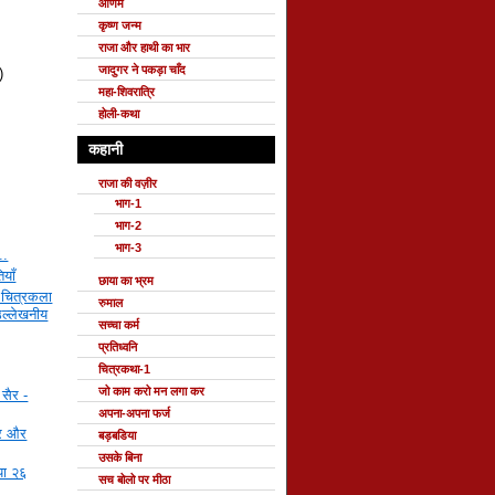
ओणम
कृष्ण जन्म
राजा और हाथी का भार
जादुगर ने पकड़ा चाँद
)
महा-शिवरात्रि
होली-कथा
कहानी
राजा की वज़ीर
भाग-1
भाग-2
भाग-3
..
ियाँ
छाया का भ्रम
 चित्रकला
रुमाल
उल्लेखनीय
सच्चा कर्म
प्रतिध्वनि
चित्रकथा-1
जो काम करो मन लगा कर
सैर -
अपना-अपना फर्ज
दर और
बड़बडिया
उसके बिना
ाया २६
सच बोलो पर मीठा