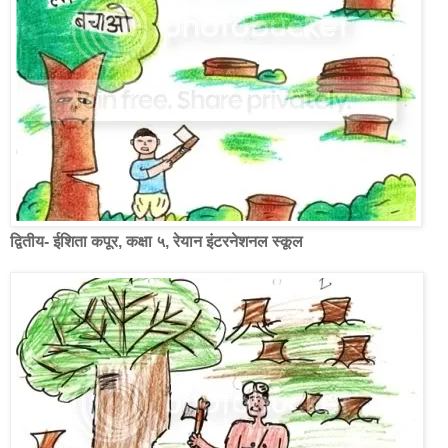
द्वितीय- ईशिता कपूर, कक्षा ५, रेयान इंटरनेशनल स्कूल