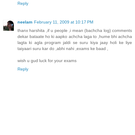
Reply
neelam
February 11, 2009 at 10:17 PM
thanx harshita ,if u people ,i mean (bachcha log) comments
dekar bataate ho ki aapko achcha laga to ,hume bhi achcha
lagta ki agla program jaldi se suru kiya jaay holi ke liye
taiyaari suru kar do ,abhi nahi ,exams ke baad ,
wish u gud luck for your exams
Reply