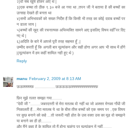
२)वो सब खुश होकर आए थे |
३)एक बच्चा तो ठीक ९.३० बजे आ गया था ,तपन जी ने बताया है की बच्चों का
उत्साह देखते ही बनता था
४)सभी अभिभावकों को सख्त निर्देश हैं कि किसी भी तरह का कोई दवाब बच्चों पर
न डाला जाय |
५)बच्चों की ख़ुद की रचनात्मक अभिव्यक्ति सामने आए इसलिए विषय वहीँ पर दिए
गए थे |
६)अदिति के बारे में आपसे पूरी तरह सहमत हूँ ,|
उम्मीद करती हूँ कि अगली बार मूल्यांकन और सही होगा अगर आप भी साथ में होंगे
|(मूल्यांकन में हम कहीं शामिल नही हुए थे )
Reply
manu
February 2, 2009 at 8:13 AM
ऊऊफ़्फ़्फ़्फ़्फ़ ..................ऊऊऊऊऊफ़्फ़्फ़्फ़्फ़्फ़्फ़्फ़्फ़्फ़्फ़्फ़्फ़
फ़िर मुझे ग़लत समझा गया.........
"देवी जी ".........जबरदस्ती से मेरा मतलब वो नहीं था जो अक्सर मेनका गाँधी जी
निकालती हैं....मेरा मतलब ये था के बीस तीस बच्चों को एक समय पर ..एक विषय
पर कुछ बनाने को कहे ...तो जरूरी नही होत के उस वक्त उस का मूड वो समझने
या बनाने का ही हो.........
और मैंने कहा है के शामिल तो मैं होना चाहूंगा पर मूल्यांकन में नहीं........