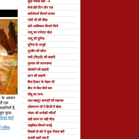
कुछ रोचक बातें - 4
कैसे होते दिन और रात
क्लोरोफार्म किसने बनाया
गांधी जी की सीख
छोटे आविष्कार किसने किये
जादू का मजेदार खेल
जादू की दुनिया
दुनिया के अजूबे
दूरबीन की खोज
पाती (चिट्ठी) की कहानी
पुस्तक की आत्मकथा
पॉपकोर्न की कहानी
बटन की कहानी
बिना टिकट के नेहरू जी
बीज से पौधा कैसे बना
यीशु का जन्म
े) के अवसर
लाल बहादुर शास्त्री की महानता
ैं एक
लोकमान्य जी ने हिन्दी में बोला
हानियाँ हैं,
 बहुत कुछ-
संसार की अनोखी नदियाँ
राघव शर्मा
सही समय पर सही चीज़
साइकिल किसने बनाई
ँ (सीमा
सिक्को के बारे में कुछ रोचक बातें
सुनामी लहरें क्या हैं