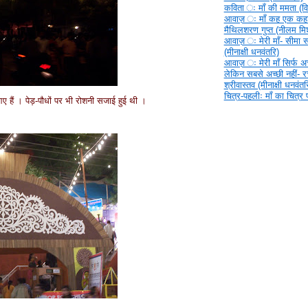
कविता ‍ः माँ की ममता (वि
आवाज़ ‍ः माँ कह एक कहा
मैथिलशरण गुप्त (नीलम मिश
आवाज़ ‍ः मेरी माँ- सीमा 
(मीनाक्षी धनवंतरि)
आवाज़ ‍ः मेरी माँ सिर्फ अच्
लेकिन सबसे अच्छी नहीं- 
श्रीवास्तव (मीनाक्षी धनवंतर
चित्र-पहलीः माँ का चित्र
आए हैं । पेड़-पौधों पर भी रोशनी सजाई हुई थी ।