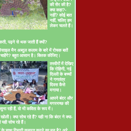
की सैर की है?
क्या कहा?-
नहीं? कोई बात
नहीं, चलिए हम
लेकर चलते हैं।
ती, पढ़ने से थक जाती हैं क्यों?
साइल मैन अब्दुल कलाम के बारे में रोचक बातें
चाहेंगे? बहुत आसान है। क्लिक कीजिए।
तस्वीरों में देखिए
कि रोहिणी, नई
दिल्ली के बच्चों
ने गणतंत्र
दिवस कैसे
मनाया।
आपने बंदर और
मगरमच्छ की
ना रही हैं, वो भी कविता के रूप में।
खोली। क्या सोच रहे हैं? यही ना कि बंदर ने क्या-
ी यही सोच रहे हैं।
ों के साथ दिमागी कसरत करने का मन है? अरे