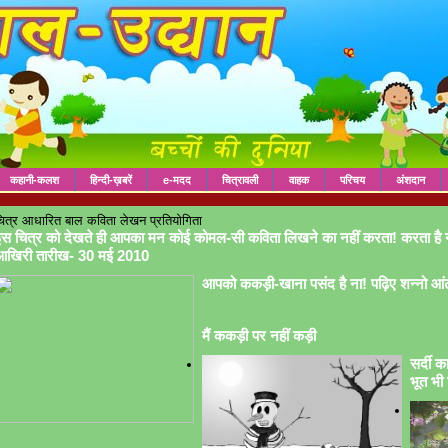
कहानी-कलश
हिन्दी-ख़बरें
e-मदद
चित्रावली
वाहक
परिचय
अंशदान
ित्र आधारित बाल कविता लेखन प्रतियोगिता
स चित्र को देखते ही आपका मन कोई कोमल-सी कविता लिखने का नहीं करता! करता है 
आखिरी तारीख- 30 मई 2010
आपको ककड़ी-खाना पसंद है ना! पढ़िए शन्नो आं
मैं ककड़ी पर नहीं कड़ी
सर्दी क
भूत भी 