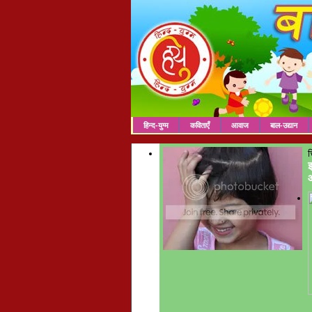
हिन्द-युग्म
कविताएँ
आवाज
बाल-उद्यान
च
इ