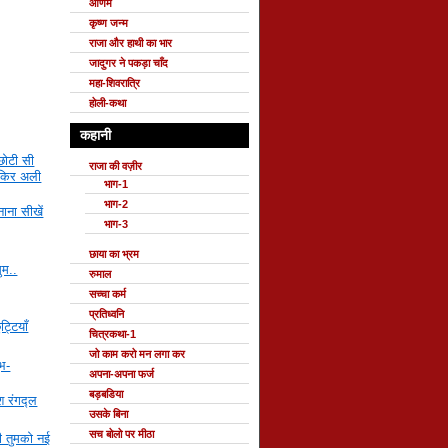
ओणम
कृष्ण जन्म
राजा और हाथी का भार
जादुगर ने पकड़ा चाँद
महा-शिवरात्रि
होली-कथा
कहानी
छोटी सी
राजा की वज़ीर
ाकिर अली
भाग-1
भाग-2
ाना सीखें
भाग-3
छाया का भ्रम
सुम..
रुमाल
सच्चा कर्म
प्रतिध्वनि
ट्टियाँ
चित्रकथा-1
जो काम करो मन लगा कर
ुभ-
अपना-अपना फर्ज
बड़बडिया
श रंगद्ल
उसके बिना
सच बोलो पर मीठा
ी तुमको नई