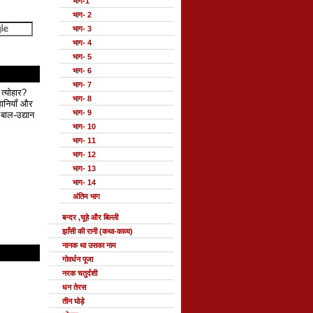
भाग-1
भाग- 2
भाग- 3
भाग- 4
भाग- 5
भाग- 6
भाग- 7
 त्योहार?
भाग- 8
हानियाँ और
भाग- 9
बाल-उद्यान
भाग- 10
भाग- 11
भाग- 12
भाग- 13
भाग- 14
अंतिम भाग
बन्दर ,चूहे और बिल्ली
झाँसी की रानी (कथा-काव्य)
नानक था उसका नाम
गोवर्धन पूजा
नरक चतुर्दशी
धन तेरस
तीन घोड़े