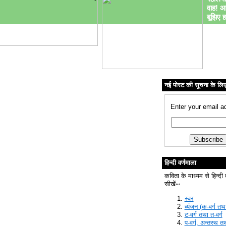
वाह! आ
बूझिए ह
नई पोस्ट की सूचना के लि
Enter your email a
हिन्दी वर्णमाला
कविता के माध्यम से हिन्दी 
सीखें॰॰
स्वर
व्यंजन (क-वर्ग तथा
ट-वर्ग तथा त-वर्ग
प-वर्ग, अन्तस्थ त