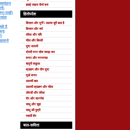
श्वमोहन)
हवाई जहाज कैसे बना
नी-
्रा-पाखी)
हितोपदेश
सचदेव
किसान और मुर्गी / लालच बुरी बला है
छी हैं,
किसान और सर्प
रचना
कौआ और साँप
ि)
 पहचानो
चील और बिल्ली
दुष्ट आदमी
दोस्ती मगर सोच समझ कर
बन्दर और मगरमच्छ
बातूनी कछुआ
ब्राह्मण और तीन दुष्ट
मूर्ख बन्दर
लालची बाघ
लालची ब्राह्मण और चीता
लोमडी और कौआ
शेर और खरगोश
साधु और चूहा
साधु की पुत्री
स्वार्थी शेर
बाल-कविता