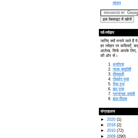
व्यंजन
पर्व-त्योहार
जानिए क्यों मनाये जाते हैं ये
हर त्योहार पर कविताएँ, क
आलेख, सिर्फ आपके लिए, 
की ओर से।
धनतेरस
नरक चतुर्दशी
दीपावली
गोवर्धन पूजा
भैया दूज
छठ पूजा
गुरुनानक जयंती
बाल-दिवस
संग्रहालय
►
2020
(1)
►
2018
(2)
►
2010
(72)
►
2009
(290)