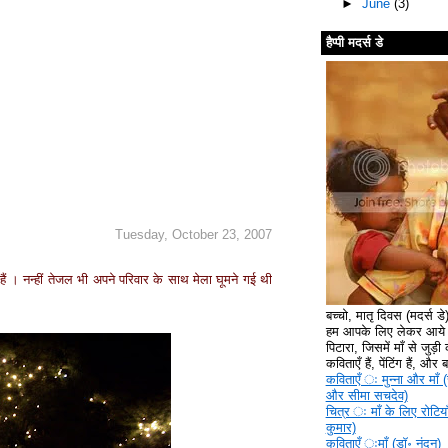
►
June
(3)
हैप्पी मदर्स डे
Tuesday, October 23, 2007
हैं । नन्हीं तेजल भी अपने परिवार के साथ मेला घूमने गई थी
बच्चो, मातृ दिवस (मदर्स ड
हम आपके लिए लेकर आये ह
पिटारा, जिसमें माँ से जुड़ी क
कविताएँ हैं, पेंटिंग हैं, और
कविताएँ ‍ः मुन्ना और माँ (
और सीमा सचदेव)
चित्र ‍ः माँ के लिए रोटिया
कुमार)
कविताएँ ‍ःमाँ (डॉ॰ नंदन)