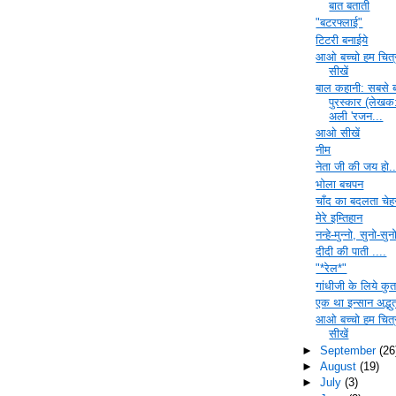
बात बताती
"बटरफ्लाई"
टिटरी बनाईये
आओ बच्चो हम चित्
सीखें
बाल कहानी: सबसे 
पुरस्कार (लेखक
अली 'रजन...
आओ सीखें
नीम
नेता जी की जय हो..
भोला बचपन
चाँद का बदलता चेह
मेरे इम्तिहान
नन्हे-मुन्नो, सुनो-सुन
दीदी की पाती ....
"*रेल*"
गांधीजी के लिये कुर्त
एक था इन्सान अद्भु
आओ बच्चो हम चित्
सीखें
►
September
(26
►
August
(19)
►
July
(3)