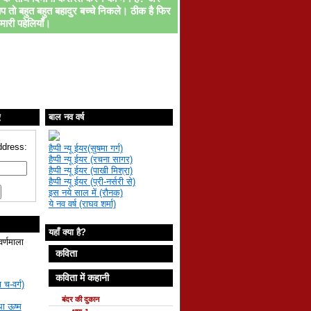
प तो बहुत बहुत बहादुर बच्चे निकले। ठीक है फिर
मारी पहेलियाँ।
ए
बाल नव वर्ष
ddress:
हैप्पी न्यू ईयर(सुषमा गर्ग)
हैप्पी न्यू ईयर (रचना सागर)
हैप्पी न्यू ईयर (पाखी मिश्रा)
हैप्पी न्यू ईयर (प्री-नर्सरी से)
इस नये साल में (रौनक)
ये नव वर्ष (राघव शर्मा)
यहाँ क्या है?
वर्णमाला
कविता
कविता में कहानी
 च-वर्ग)
बंदर की दुकान
था ऊष्म