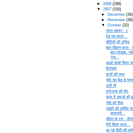
►
2008
(298)
▼
2007
(156)
►
December
(34)
►
November
(39)
▼
October
(32)
भोला बचपन - २
पेड मत काटो...
चीटियों की दुनिया
बाल विज्ञान कथा : 
बात (लेखक: ज
'रज...
आओ बच्चो चित्र बन
दिनचर्या
कुत्तों की सभा
चाँद चुप बैठा है गुम
दादी माँ
दुर्गा-पूजा की सैर
साल में जब हो सौ छु
जैसे को तैसा
दशहरे की हार्दिक श
कामनायें...
जीवन के रस - योगे
मेरी चित्र कथा...
आ गई दीदी की पात