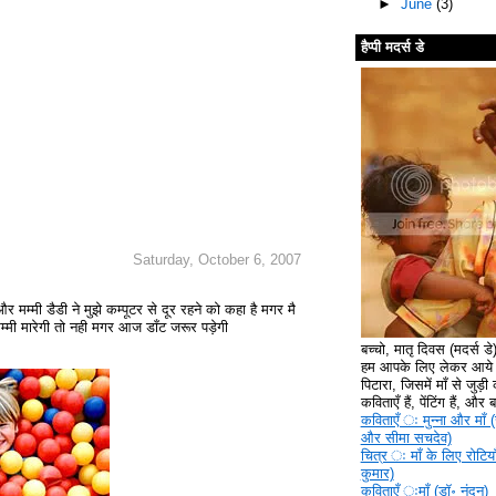
►
June
(3)
हैप्पी मदर्स डे
Saturday, October 6, 2007
 है और मम्मी डैडी ने मुझे कम्पूटर से दूर रहने को कहा है मगर मै
मम्मी मारेगी तो नही मगर आज डाँट जरूर पड़ेगी
बच्चो, मातृ दिवस (मदर्स ड
हम आपके लिए लेकर आये ह
पिटारा, जिसमें माँ से जुड़ी क
कविताएँ हैं, पेंटिंग हैं, और
कविताएँ ‍ः मुन्ना और माँ (
और सीमा सचदेव)
चित्र ‍ः माँ के लिए रोटिया
कुमार)
कविताएँ ‍ःमाँ (डॉ॰ नंदन)