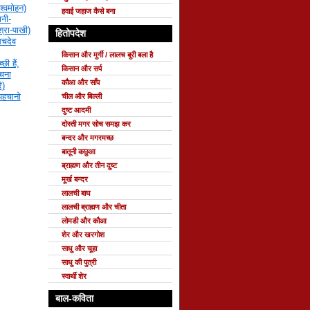
श्वमोहन)
हवाई जहाज कैसे बना
नी-
्रा-पाखी)
हितोपदेश
सचदेव
किसान और मुर्गी / लालच बुरी बला है
छी हैं,
किसान और सर्प
रचना
कौआ और साँप
ि)
 पहचानो
चील और बिल्ली
दुष्ट आदमी
दोस्ती मगर सोच समझ कर
बन्दर और मगरमच्छ
बातूनी कछुआ
ब्राह्मण और तीन दुष्ट
मूर्ख बन्दर
लालची बाघ
लालची ब्राह्मण और चीता
लोमडी और कौआ
शेर और खरगोश
साधु और चूहा
साधु की पुत्री
स्वार्थी शेर
बाल-कविता