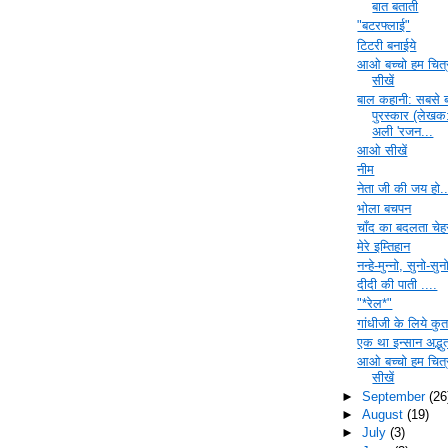
बात बताती
"बटरफ्लाई"
टिटरी बनाईये
आओ बच्चो हम चित्
सीखें
बाल कहानी: सबसे 
पुरस्कार (लेखक
अली 'रजन...
आओ सीखें
नीम
नेता जी की जय हो..
भोला बचपन
चाँद का बदलता चेह
मेरे इम्तिहान
नन्हे-मुन्नो, सुनो-सुन
दीदी की पाती ....
"*रेल*"
गांधीजी के लिये कुर्त
एक था इन्सान अद्भु
आओ बच्चो हम चित्
सीखें
►
September
(26
►
August
(19)
►
July
(3)