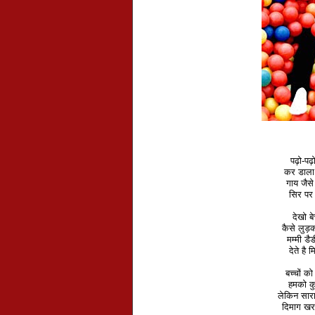
पढ़ो-पढ़ो
कर डाला
गाय जैस
सिर पर 
देखो ब
कैसे लुड़क 
मम्मी डै
देते है 
बच्चों क
हमको कु
लेकिन सार
दिमाग खर