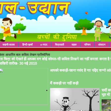
कहानी-कलश
हिन्दी-ख़बरें
e-मदद
चित्रावली
वाहक
परिचय
अंशदान
ित्र आधारित बाल कविता लेखन प्रतियोगिता
स चित्र को देखते ही आपका मन कोई कोमल-सी कविता लिखने का नहीं करता! करता है 
आखिरी तारीख- 30 मई 2010
आपको ककड़ी-खाना पसंद है ना! पढ़िए शन्नो आं
मैं ककड़ी पर नहीं कड़ी
सर्दी क
भूत भी 