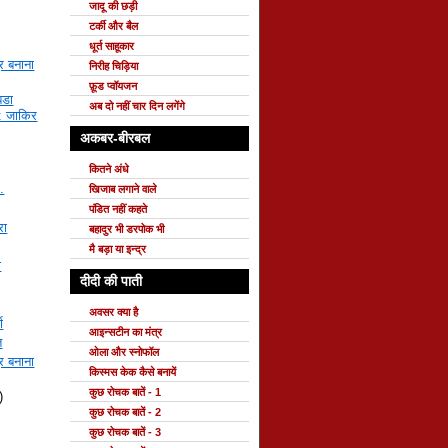
जादू की छड़ी
टर्की और बैल
धूर्त साहूकार
र बनाना
निरीह चिड़िया
फ़ूड प्वॉयजन
बडा
अब दो नहीं चार दिन लगेंगे
: जाकिर
अकबर-बीरबल
कितने अंधे
.
खिजाब लगाने वाले
पंडित नहीं कहते
रा
बहादुर भी डरपोक भी
मै बड़ा या इन्द्र
ो
दीदी की पाती
अवसर क्या है
ा
आइन्सटीन का मंत्र
त
ओला और स्नोफॉल
र बनाना
किस्मस केक कैसे बनायें
कुछ रोचक बातें - 1
)
कुछ रोचक बातें - 2
कुछ रोचक बातें - 3