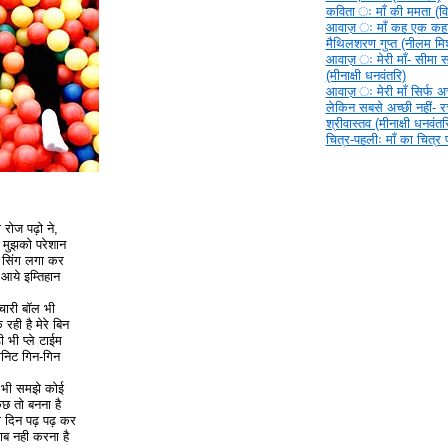
कविता ‍ः माँ की ममता (वि
आवाज़ ‍ः माँ कह एक कहा
मैथिलशरण गुप्त (नीलम मिश
आवाज़ ‍ः मेरी माँ- सीमा 
(मीनाक्षी धनवंतरि)
आवाज़ ‍ः मेरी माँ सिर्फ अच्
लेकिन सबसे अच्छी नहीं- 
श्रीवास्तव (मीनाक्षी धनवंतर
चित्र-पहलीः माँ का चित्र
 रोज पढ़ो ने,
 मुझको परेशान
े सिंग लगा कर
आये इम्तिहान
ेचारी बॉल भी
रही है मेरे बिन
डी भी प्ले टाईम
मिनिट गिन-गिन
ो भी समझे कोई
छ तो बनना है
ा दिन पढ़ पढ़ कर
ाब नही करना है