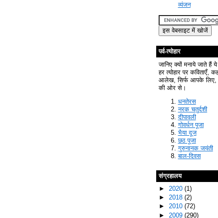
व्यंजन
पर्व-त्योहार
जानिए क्यों मनाये जाते हैं ये
हर त्योहार पर कविताएँ, क
आलेख, सिर्फ आपके लिए, 
की ओर से।
धनतेरस
नरक चतुर्दशी
दीपावली
गोवर्धन पूजा
भैया दूज
छठ पूजा
गुरुनानक जयंती
बाल-दिवस
संग्रहालय
►
2020
(1)
►
2018
(2)
►
2010
(72)
►
2009
(290)