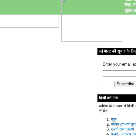
वाह! आ
बूझिए ह
नई पोस्ट की सूचना के लि
Enter your email a
हिन्दी वर्णमाला
कविता के माध्यम से हिन्दी 
सीखें॰॰
स्वर
व्यंजन (क-वर्ग तथा
ट-वर्ग तथा त-वर्ग
प-वर्ग, अन्तस्थ त