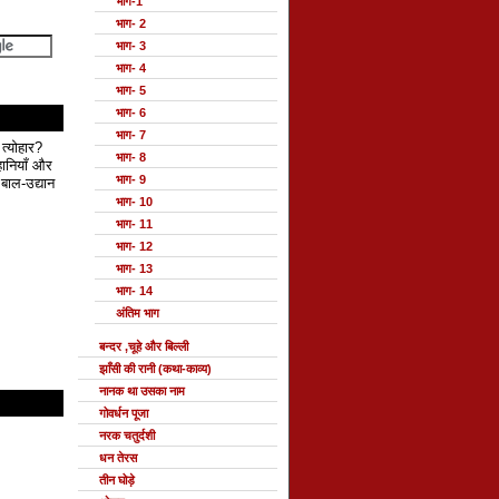
भाग-1
भाग- 2
भाग- 3
भाग- 4
भाग- 5
भाग- 6
भाग- 7
 त्योहार?
भाग- 8
हानियाँ और
भाग- 9
बाल-उद्यान
भाग- 10
भाग- 11
भाग- 12
भाग- 13
भाग- 14
अंतिम भाग
बन्दर ,चूहे और बिल्ली
झाँसी की रानी (कथा-काव्य)
नानक था उसका नाम
गोवर्धन पूजा
नरक चतुर्दशी
धन तेरस
तीन घोड़े