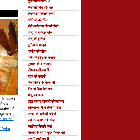
कुछ रोचक बातें - 4
कैसे होते दिन और रात
क्लोरोफार्म किसने बनाया
गांधी जी की सीख
छोटे आविष्कार किसने किये
जादू का मजेदार खेल
जादू की दुनिया
दुनिया के अजूबे
दूरबीन की खोज
पाती (चिट्ठी) की कहानी
पुस्तक की आत्मकथा
पॉपकोर्न की कहानी
बटन की कहानी
बिना टिकट के नेहरू जी
बीज से पौधा कैसे बना
यीशु का जन्म
े) के अवसर
लाल बहादुर शास्त्री की महानता
ैं एक
लोकमान्य जी ने हिन्दी में बोला
हानियाँ हैं,
 बहुत कुछ-
संसार की अनोखी नदियाँ
राघव शर्मा
सही समय पर सही चीज़
साइकिल किसने बनाई
ँ (सीमा
सिक्को के बारे में कुछ रोचक बातें
सुनामी लहरें क्या हैं