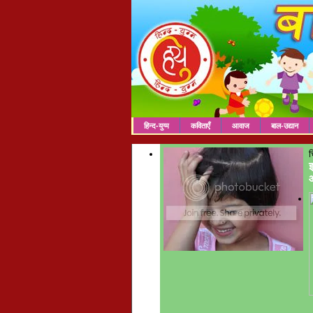
हिन्द-युग्म
कविताएँ
आवाज
बाल-उद्यान
च
इ