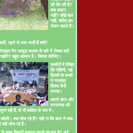
की सैर की है?
क्या कहा?-
नहीं? कोई बात
नहीं, चलिए हम
लेकर चलते हैं।
ती, पढ़ने से थक जाती हैं क्यों?
साइल मैन अब्दुल कलाम के बारे में रोचक बातें
चाहेंगे? बहुत आसान है। क्लिक कीजिए।
तस्वीरों में देखिए
कि रोहिणी, नई
दिल्ली के बच्चों
ने गणतंत्र
दिवस कैसे
मनाया।
आपने बंदर और
मगरमच्छ की
ना रही हैं, वो भी कविता के रूप में।
खोली। क्या सोच रहे हैं? यही ना कि बंदर ने क्या-
ी यही सोच रहे हैं।
ों के साथ दिमागी कसरत करने का मन है? अरे