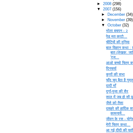
►
2008
(298)
▼
2007
(156)
►
December
(34)
►
November
(39)
▼
October
(32)
भोला बचपन - २
पेड मत काटो...
चीटियों की दुनिया
बाल विज्ञान कथा : 
बात (लेखक: ज
'रज...
आओ बच्चो चित्र बन
दिनचर्या
कुत्तों की सभा
चाँद चुप बैठा है गुम
दादी माँ
दुर्गा-पूजा की सैर
साल में जब हो सौ छु
जैसे को तैसा
दशहरे की हार्दिक श
कामनायें...
जीवन के रस - योगे
मेरी चित्र कथा...
आ गई दीदी की पात