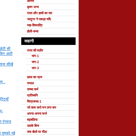
ओणम
कृष्ण जन्म
राजा और हाथी का भार
जादुगर ने पकड़ा चाँद
महा-शिवरात्रि
होली-कथा
कहानी
छोटी सी
राजा की वज़ीर
ाकिर अली
भाग-1
भाग-2
ाना सीखें
भाग-3
छाया का भ्रम
सुम..
रुमाल
सच्चा कर्म
प्रतिध्वनि
ट्टियाँ
चित्रकथा-1
जो काम करो मन लगा कर
ुभ-
अपना-अपना फर्ज
बड़बडिया
श रंगद्ल
उसके बिना
सच बोलो पर मीठा
ी तुमको नई