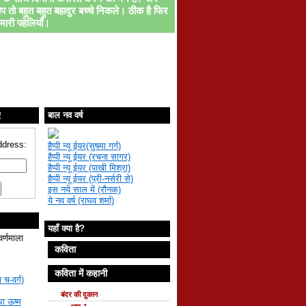
प तो बहुत बहुत बहादुर बच्चे निकले। ठीक है फिर
मारी पहेलियाँ।
ए
बाल नव वर्ष
ddress:
हैप्पी न्यू ईयर(सुषमा गर्ग)
हैप्पी न्यू ईयर (रचना सागर)
हैप्पी न्यू ईयर (पाखी मिश्रा)
हैप्पी न्यू ईयर (प्री-नर्सरी से)
इस नये साल में (रौनक)
ये नव वर्ष (राघव शर्मा)
यहाँ क्या है?
वर्णमाला
कविता
कविता में कहानी
 च-वर्ग)
बंदर की दुकान
था ऊष्म