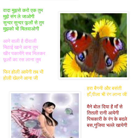
वादा
मुझसे
करो एक तुम
मुझे संग ले जाओगी
सुन्दर सुन्दर फूलों से तुम
मुझको भी मिलवाओगी
आने वाली है दीवाली
मिठाई खाने आना तुम
खीर पकायेंगे सब मिलकर
फूलों का रस लाना तुम
फिर
होली आयेगी तब भी
होली खेलने आना जी
हरा बैगनी और बसंती
हाँ,पीला भी रंग लाना जी
मैने बोल दिया है माँ से
तितली रानी आयेगी
पिचकारी के रंग के बदले
बस,गुजिया भल्ले खायेगी