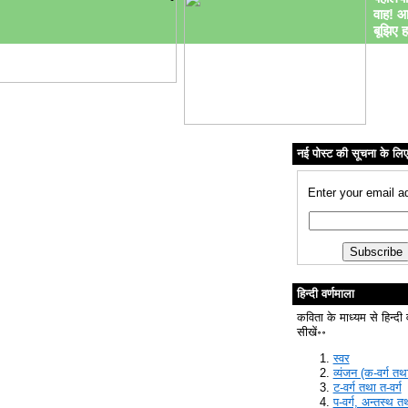
वाह! आ
बूझिए ह
नई पोस्ट की सूचना के लि
Enter your email a
हिन्दी वर्णमाला
कविता के माध्यम से हिन्दी 
सीखें॰॰
स्वर
व्यंजन (क-वर्ग तथा
ट-वर्ग तथा त-वर्ग
प-वर्ग, अन्तस्थ त