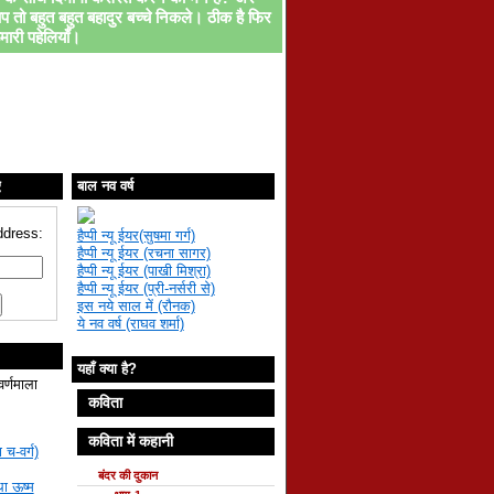
प तो बहुत बहुत बहादुर बच्चे निकले। ठीक है फिर
मारी पहेलियाँ।
ए
बाल नव वर्ष
ddress:
हैप्पी न्यू ईयर(सुषमा गर्ग)
हैप्पी न्यू ईयर (रचना सागर)
हैप्पी न्यू ईयर (पाखी मिश्रा)
हैप्पी न्यू ईयर (प्री-नर्सरी से)
इस नये साल में (रौनक)
ये नव वर्ष (राघव शर्मा)
यहाँ क्या है?
वर्णमाला
कविता
कविता में कहानी
 च-वर्ग)
बंदर की दुकान
था ऊष्म