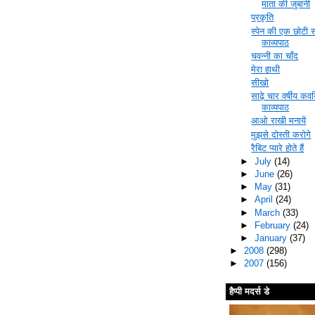
माता की जुबानी
प्रकृति
स्पेन की एक छोटी स
काव्यपाठ
चवन्नी का चाँद
मेरा हाथी
सीखो
साढ़े चार वर्षीय कव
काव्यपाठ
आओ राखी मनायें
मुझसे दोस्ती करोगे
रैबिट प्यारे होते हैं
►
July
(14)
►
June
(26)
►
May
(31)
►
April
(24)
►
March
(33)
►
February
(24)
►
January
(37)
►
2008
(298)
►
2007
(156)
हैप्पी मदर्स डे