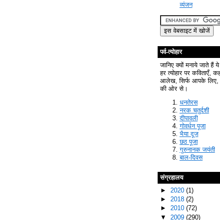
व्यंजन
पर्व-त्योहार
जानिए क्यों मनाये जाते हैं ये
हर त्योहार पर कविताएँ, क
आलेख, सिर्फ आपके लिए, 
की ओर से।
धनतेरस
नरक चतुर्दशी
दीपावली
गोवर्धन पूजा
भैया दूज
छठ पूजा
गुरुनानक जयंती
बाल-दिवस
संग्रहालय
►
2020
(1)
►
2018
(2)
►
2010
(72)
▼
2009
(290)