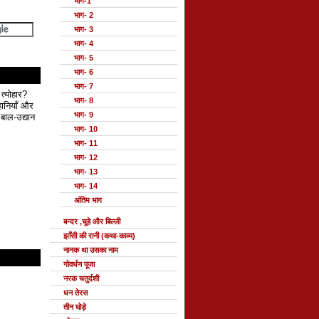
भाग-1
भाग- 2
भाग- 3
भाग- 4
भाग- 5
भाग- 6
भाग- 7
 त्योहार?
भाग- 8
हानियाँ और
भाग- 9
बाल-उद्यान
भाग- 10
भाग- 11
भाग- 12
भाग- 13
भाग- 14
अंतिम भाग
बन्दर ,चूहे और बिल्ली
झाँसी की रानी (कथा-काव्य)
नानक था उसका नाम
गोवर्धन पूजा
नरक चतुर्दशी
धन तेरस
तीन घोड़े