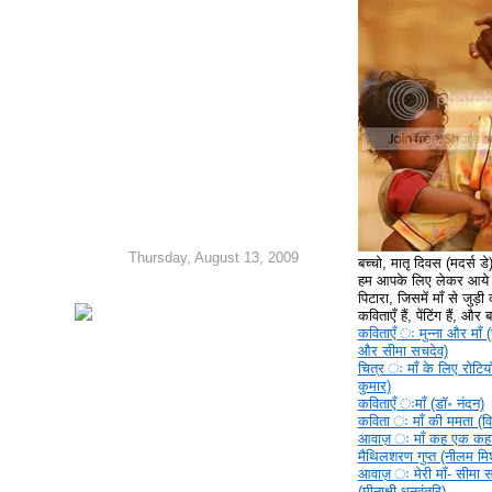
Thursday, August 13, 2009
बच्चो, मातृ दिवस (मदर्स ड
हम आपके लिए लेकर आये ह
पिटारा, जिसमें माँ से जुड़ी क
कविताएँ हैं, पेंटिंग हैं, और
कविताएँ ‍ः मुन्ना और माँ (
और सीमा सचदेव)
चित्र ‍ः माँ के लिए रोटिया
कुमार)
कविताएँ ‍ःमाँ (डॉ॰ नंदन)
कविता ‍ः माँ की ममता (वि
आवाज़ ‍ः माँ कह एक कहा
मैथिलशरण गुप्त (नीलम मिश
आवाज़ ‍ः मेरी माँ- सीमा 
(मीनाक्षी धनवंतरि)