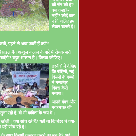
की सैर की है?
क्या कहा?-
नहीं? कोई बात
नहीं, चलिए हम
लेकर चलते हैं।
ती, पढ़ने से थक जाती हैं क्यों?
साइल मैन अब्दुल कलाम के बारे में रोचक बातें
चाहेंगे? बहुत आसान है। क्लिक कीजिए।
तस्वीरों में देखिए
कि रोहिणी, नई
दिल्ली के बच्चों
ने गणतंत्र
दिवस कैसे
मनाया।
आपने बंदर और
मगरमच्छ की
ना रही हैं, वो भी कविता के रूप में।
खोली। क्या सोच रहे हैं? यही ना कि बंदर ने क्या-
ी यही सोच रहे हैं।
ों के साथ दिमागी कसरत करने का मन है? अरे