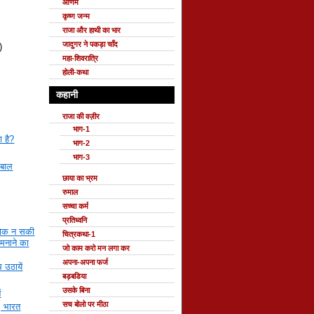
ओणम
कृष्ण जन्म
राजा और हाथी का भार
जादुगर ने पकड़ा चाँद
)
महा-शिवरात्रि
होली-कथा
कहानी
राजा की वज़ीर
भाग-1
ा है?
भाग-2
भाग-3
 बाल
छाया का भ्रम
रुमाल
सच्चा कर्म
प्रतिध्वनि
रोक न सकी
चित्रकथा-1
 मनाने का
जो काम करो मन लगा कर
अपना-अपना फर्ज
उठायें
बड़बडिया
उसके बिना
ं
सच बोलो पर मीठा
, भारत