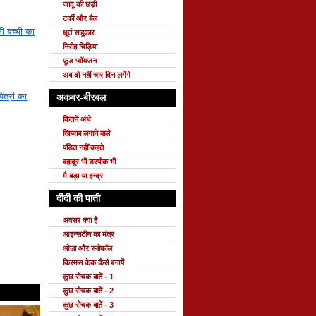
जादू की छड़ी
टर्की और बैल
ी बच्ची का
धूर्त साहूकार
निरीह चिड़िया
फ़ूड प्वॉयजन
अब दो नहीं चार दिन लगेंगे
यित्री का
अकबर-बीरबल
कितने अंधे
खिजाब लगाने वाले
पंडित नहीं कहते
बहादुर भी डरपोक भी
मै बड़ा या इन्द्र
दीदी की पाती
अवसर क्या है
आइन्सटीन का मंत्र
ओला और स्नोफॉल
किस्मस केक कैसे बनायें
कुछ रोचक बातें - 1
कुछ रोचक बातें - 2
कुछ रोचक बातें - 3