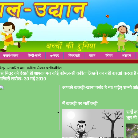
कहानी-कलश
हिन्दी-ख़बरें
e-मदद
चित्रावली
वाहक
परिचय
अंशदान
ित्र आधारित बाल कविता लेखन प्रतियोगिता
स चित्र को देखते ही आपका मन कोई कोमल-सी कविता लिखने का नहीं करता! करता है 
आखिरी तारीख- 30 मई 2010
आपको ककड़ी-खाना पसंद है ना! पढ़िए शन्नो आं
मैं ककड़ी पर नहीं कड़ी
सर्दी क
भूत भी 