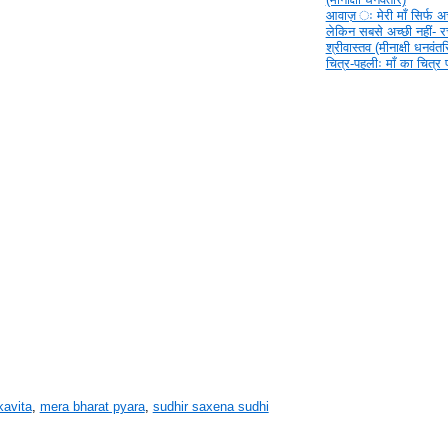
आवाज़ ‍ः मेरी माँ सिर्फ अच्
लेकिन सबसे अच्छी नहीं- 
श्रीवास्तव (मीनाक्षी धनवंतर
चित्र-पहलीः माँ का चित्र
kavita
,
mera bharat pyara
,
sudhir saxena sudhi