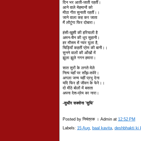
दिन भर आती-जाती रहतीं।
आने वाले मेहमानों को
मीठा गीत सुनाती रहतीं।।
जाने वाला कह कर जाता
मैं लौटूंगा फिर दोबारा।
हंसी-ख़ुशी की हरियाली है
अमन-चैन की धूप सुहानी।
हर मौसम में प्यार घुला है,
चिड़ियाँ कहतीं प्रेम की बानी।।
सुनने वालों की आँखों में
झूला झूले गगन हमारा।
सात सुरों के लगते मेले
नित्य यहाँ पर साँझ-सवेरे।
अगला जन्म यहीं प्रभु देना
यदि फिर हों जीवन के फेरे।।
दो मीठे बोलों में बसता
अपना देश-प्रेम का नारा।
-सुधीर सक्सेना 'सुधि'
Posted by नियंत्रक । Admin
at
12:52 PM
Labels:
15 Aug
,
baal kavita
,
deshbhakti ki 