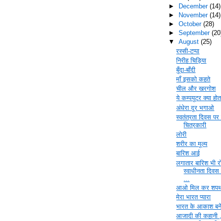
►
December
(14)
►
November
(14)
►
October
(28)
►
September
(20
▼
August
(25)
रस्सी-टप्पा
निरीह चिड़िया
बूँदा-बाँदी
माँ इसको कहते
चील और खरगोश
ये कम्पयूटर क्या होत
अंधेरा दूर भगाओ
स्वतंत्रता दिवस पर
चित्रकारी
लोरी
शरीर का मूल्य
बारिश आई
लगातार बारिश भी 
स्वाधीनता दिवस
...
आओ मिल कर शपथ 
मेरा भारत प्यारा
भारत के आकाश बने
आजादी की कहानी 