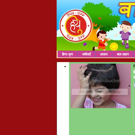
हिन्द-युग्म
कविताएँ
आवाज
बाल-उद्यान
च
इ