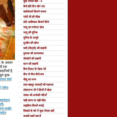
कुछ रोचक बातें - 4
कैसे होते दिन और रात
क्लोरोफार्म किसने बनाया
गांधी जी की सीख
छोटे आविष्कार किसने किये
जादू का मजेदार खेल
जादू की दुनिया
दुनिया के अजूबे
दूरबीन की खोज
पाती (चिट्ठी) की कहानी
पुस्तक की आत्मकथा
पॉपकोर्न की कहानी
े) के अवसर
बटन की कहानी
ैं एक
बिना टिकट के नेहरू जी
हानियाँ हैं,
बीज से पौधा कैसे बना
 बहुत कुछ-
राघव शर्मा
यीशु का जन्म
लाल बहादुर शास्त्री की महानता
ँ (सीमा
लोकमान्य जी ने हिन्दी में बोला
संसार की अनोखी नदियाँ
श्वमोहन)
सही समय पर सही चीज़
नी-
साइकिल किसने बनाई
्रा-पाखी)
सिक्को के बारे में कुछ रोचक बातें
सचदेव
सुनामी लहरें क्या हैं