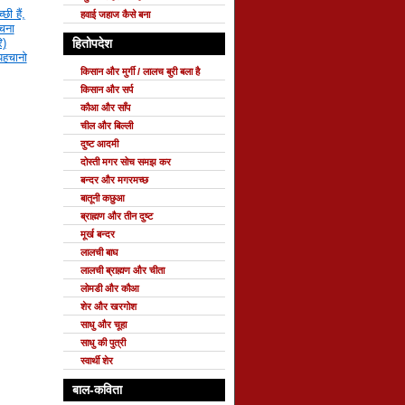
छी हैं,
हवाई जहाज कैसे बना
रचना
ि)
हितोपदेश
 पहचानो
किसान और मुर्गी / लालच बुरी बला है
किसान और सर्प
कौआ और साँप
चील और बिल्ली
दुष्ट आदमी
दोस्ती मगर सोच समझ कर
बन्दर और मगरमच्छ
बातूनी कछुआ
ब्राह्मण और तीन दुष्ट
मूर्ख बन्दर
लालची बाघ
लालची ब्राह्मण और चीता
लोमडी और कौआ
शेर और खरगोश
साधु और चूहा
साधु की पुत्री
स्वार्थी शेर
बाल-कविता