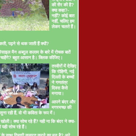
की सैर की है?
क्या कहा?-
नहीं? कोई बात
नहीं, चलिए हम
लेकर चलते हैं।
ती, पढ़ने से थक जाती हैं क्यों?
साइल मैन अब्दुल कलाम के बारे में रोचक बातें
चाहेंगे? बहुत आसान है। क्लिक कीजिए।
तस्वीरों में देखिए
कि रोहिणी, नई
दिल्ली के बच्चों
ने गणतंत्र
दिवस कैसे
मनाया।
आपने बंदर और
मगरमच्छ की
ना रही हैं, वो भी कविता के रूप में।
खोली। क्या सोच रहे हैं? यही ना कि बंदर ने क्या-
ी यही सोच रहे हैं।
ों के साथ दिमागी कसरत करने का मन है? अरे