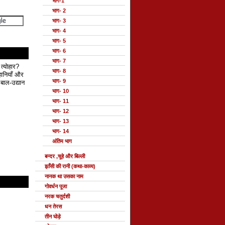
भाग-1
भाग- 2
भाग- 3
भाग- 4
भाग- 5
भाग- 6
भाग- 7
 त्योहार?
भाग- 8
हानियाँ और
भाग- 9
बाल-उद्यान
भाग- 10
भाग- 11
भाग- 12
भाग- 13
भाग- 14
अंतिम भाग
बन्दर ,चूहे और बिल्ली
झाँसी की रानी (कथा-काव्य)
नानक था उसका नाम
गोवर्धन पूजा
नरक चतुर्दशी
धन तेरस
तीन घोड़े