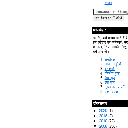
व्यंजन
पर्व-त्योहार
जानिए क्यों मनाये जाते हैं ये
हर त्योहार पर कविताएँ, क
आलेख, सिर्फ आपके लिए, 
की ओर से।
धनतेरस
नरक चतुर्दशी
दीपावली
गोवर्धन पूजा
भैया दूज
छठ पूजा
गुरुनानक जयंती
बाल-दिवस
संग्रहालय
►
2020
(1)
►
2018
(2)
►
2010
(72)
▼
2009
(290)