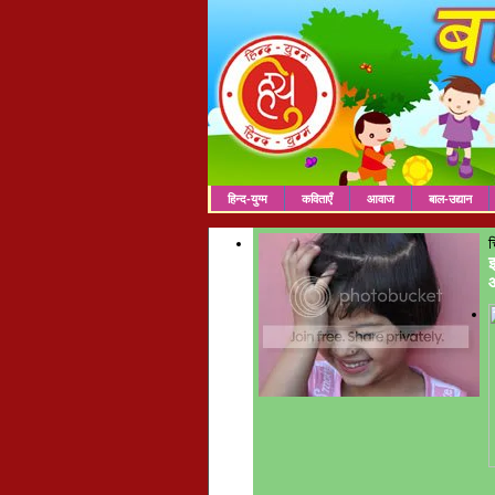
हिन्द-युग्म
कविताएँ
आवाज
बाल-उद्यान
च
इ