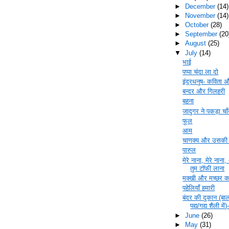
►
December
(14)
►
November
(14)
►
October
(28)
►
September
(20
►
August
(25)
▼
July
(14)
भाई
पप्पा चंदा ला दो
इंद्रधनुष- कविता और
बन्दर और गिलहरी
बहना
जादुगर ने पकड़ा चा
फूल
आम
चाणक्य और उसकी 
पारुल
मेरे नाना, मेरे नाना
तुम टॉफी लाना
मक्खी और मच्छर क
पहेलियाँ हमारी
बंदर की दुकान (बा
पद्य/गद्य शैली में)
►
June
(26)
►
May
(31)