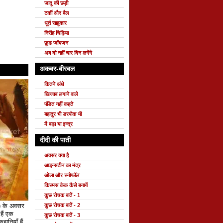
जादू की छड़ी
टर्की और बैल
धूर्त साहूकार
निरीह चिड़िया
फ़ूड प्वॉयजन
अब दो नहीं चार दिन लगेंगे
अकबर-बीरबल
कितने अंधे
खिजाब लगाने वाले
पंडित नहीं कहते
बहादुर भी डरपोक भी
मै बड़ा या इन्द्र
दीदी की पाती
अवसर क्या है
आइन्सटीन का मंत्र
ओला और स्नोफॉल
किस्मस केक कैसे बनायें
कुछ रोचक बातें - 1
े) के अवसर
कुछ रोचक बातें - 2
ैं एक
कुछ रोचक बातें - 3
हानियाँ हैं,