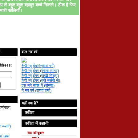
प तो बहुत बहुत बहादुर बच्चे निकले। ठीक है फिर
मारी पहेलियाँ।
ए
बाल नव वर्ष
ddress:
हैप्पी न्यू ईयर(सुषमा गर्ग)
हैप्पी न्यू ईयर (रचना सागर)
हैप्पी न्यू ईयर (पाखी मिश्रा)
हैप्पी न्यू ईयर (प्री-नर्सरी से)
इस नये साल में (रौनक)
ये नव वर्ष (राघव शर्मा)
यहाँ क्या है?
वर्णमाला
कविता
कविता में कहानी
 च-वर्ग)
बंदर की दुकान
था ऊष्म