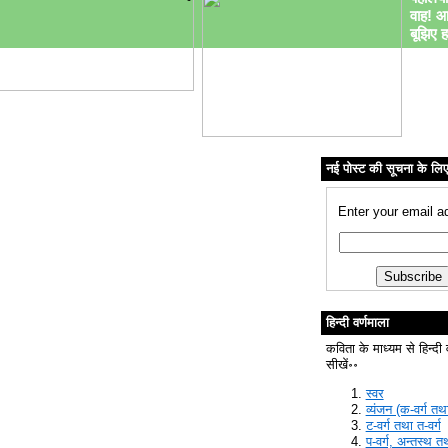
वाह! आ
बूझिए ह
नई पोस्ट की सूचना के लि
Enter your email a
हिन्दी वर्णमाला
कविता के माध्यम से हिन्दी 
सीखें॰॰
स्वर
व्यंजन (क-वर्ग तथा
ट-वर्ग तथा त-वर्ग
प-वर्ग, अन्तस्थ त