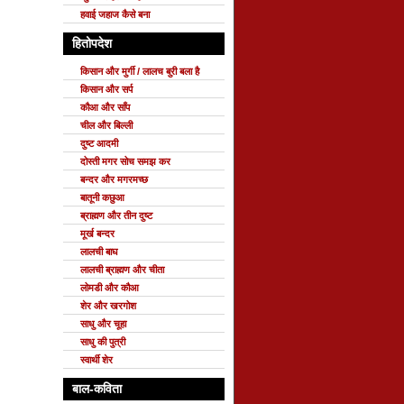
हवाई जहाज कैसे बना
हितोपदेश
किसान और मुर्गी / लालच बुरी बला है
किसान और सर्प
कौआ और साँप
चील और बिल्ली
दुष्ट आदमी
दोस्ती मगर सोच समझ कर
बन्दर और मगरमच्छ
बातूनी कछुआ
ब्राह्मण और तीन दुष्ट
मूर्ख बन्दर
लालची बाघ
लालची ब्राह्मण और चीता
लोमडी और कौआ
शेर और खरगोश
साधु और चूहा
साधु की पुत्री
स्वार्थी शेर
बाल-कविता