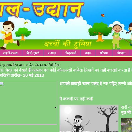
कहानी-कलश
हिन्दी-ख़बरें
e-मदद
चित्रावली
वाहक
परिचय
अंशदान
ित्र आधारित बाल कविता लेखन प्रतियोगिता
स चित्र को देखते ही आपका मन कोई कोमल-सी कविता लिखने का नहीं करता! करता है 
आखिरी तारीख- 30 मई 2010
आपको ककड़ी-खाना पसंद है ना! पढ़िए शन्नो आं
मैं ककड़ी पर नहीं कड़ी
सर्दी क
भूत भी 