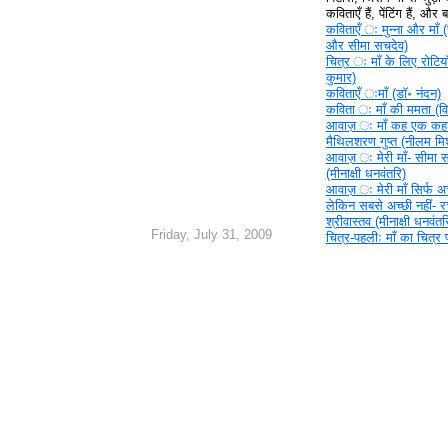
कविताएँ हैं, पेंटिंग हैं, और
कविताएँ ‍ः मुन्ना और माँ (
और सीमा सचदेव)
चित्र ‍ः माँ के लिए रोटिया
कुमार)
कविताएँ ‍ःमाँ (डॉ॰ नंदन)
कविता ‍ः माँ की ममता (वि
आवाज़ ‍ः माँ कह एक कहा
मैथिलशरण गुप्त (नीलम मिश
आवाज़ ‍ः मेरी माँ- सीमा 
(मीनाक्षी धनवंतरि)
आवाज़ ‍ः मेरी माँ सिर्फ अच्
लेकिन सबसे अच्छी नहीं- 
श्रीवास्तव (मीनाक्षी धनवंतर
Friday, July 31, 2009
चित्र-पहलीः माँ का चित्र