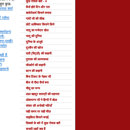
कुछ रोचक बातें - 4
 बहुत कुछ-
कैसे होते दिन और रात
राघव शर्मा
क्लोरोफार्म किसने बनाया
ँ (सीमा
गांधी जी की सीख
छोटे आविष्कार किसने किये
जादू का मजेदार खेल
श्वमोहन)
नी-
जादू की दुनिया
्रा-पाखी)
दुनिया के अजूबे
सचदेव
दूरबीन की खोज
पाती (चिट्ठी) की कहानी
छी हैं,
रचना
पुस्तक की आत्मकथा
ि)
पॉपकोर्न की कहानी
 पहचानो
बटन की कहानी
बिना टिकट के नेहरू जी
बीज से पौधा कैसे बना
यीशु का जन्म
लाल बहादुर शास्त्री की महानता
लोकमान्य जी ने हिन्दी में बोला
संसार की अनोखी नदियाँ
सही समय पर सही चीज़
साइकिल किसने बनाई
सिक्को के बारे में कुछ रोचक बातें
सुनामी लहरें क्या हैं