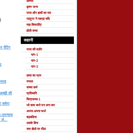
ओणम
कृष्ण जन्म
राजा और हाथी का भार
जादुगर ने पकड़ा चाँद
)
महा-शिवरात्रि
होली-कथा
कहानी
 पेंटिंग
राजा की वज़ीर
भाग-1
भाग-2
ँद
भाग-3
छाया का भ्रम
माता
रुमाल
सच्चा कर्म
, अच्छी सी
प्रतिध्वनि
चित्रकथा-1
ा बसेरा
जो काम करो मन लगा कर
अपना-अपना फर्ज
ल-उपन्यास
बड़बडिया
- अं...
उसके बिना
सच बोलो पर मीठा