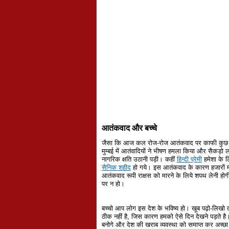
आतंकवाद और बच्‍चे
जैसा कि आज कल रोज-रोज आतंकवाद पर काफी कुछ और 
मुम्‍बई में आतंवादियों ने भीषण हमला किया और सैकड
नागरिक क्षति उठानी पड़ी। कहीं
हिन्‍दी प्रेमी
हमेशा के ल
सैनिक शहीद
हो गये। इस आतंकवाद के कारण हजारों माँ-
आतंकवाद रूपी राक्षस को मारने के लिये शपथ लेनी ह
पर न हो।
बच्‍चो आप लोग इस देश के भविष्‍य हो। खूब पढ़ो-ल
ठीक नहीं है, जिस कारण हमको ऐसे दिन देखने पड़ते ह
बनोगे और देश की खराब व्‍यवस्‍था को समाप्‍त कर अच्