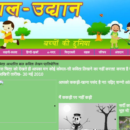
कहानी-कलश
हिन्दी-ख़बरें
e-मदद
चित्रावली
वाहक
परिचय
अंशदान
ित्र आधारित बाल कविता लेखन प्रतियोगिता
स चित्र को देखते ही आपका मन कोई कोमल-सी कविता लिखने का नहीं करता! करता है 
आखिरी तारीख- 30 मई 2010
आपको ककड़ी-खाना पसंद है ना! पढ़िए शन्नो आं
मैं ककड़ी पर नहीं कड़ी
सर्दी क
भूत भी 