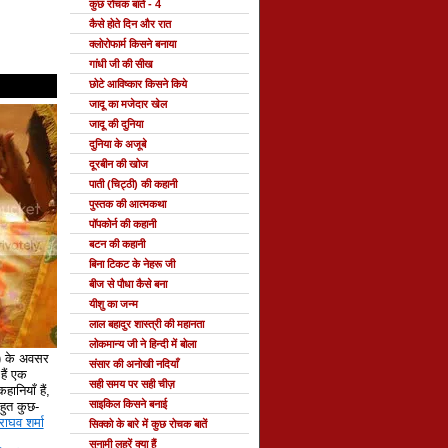
कुछ रोचक बातें - 4
कैसे होते दिन और रात
क्लोरोफार्म किसने बनाया
गांधी जी की सीख
छोटे आविष्कार किसने किये
जादू का मजेदार खेल
जादू की दुनिया
दुनिया के अजूबे
दूरबीन की खोज
पाती (चिट्ठी) की कहानी
पुस्तक की आत्मकथा
पॉपकोर्न की कहानी
बटन की कहानी
बिना टिकट के नेहरू जी
बीज से पौधा कैसे बना
यीशु का जन्म
लाल बहादुर शास्त्री की महानता
लोकमान्य जी ने हिन्दी में बोला
े) के अवसर
संसार की अनोखी नदियाँ
ैं एक
सही समय पर सही चीज़
हानियाँ हैं,
साइकिल किसने बनाई
 बहुत कुछ-
राघव शर्मा
सिक्को के बारे में कुछ रोचक बातें
सुनामी लहरें क्या हैं