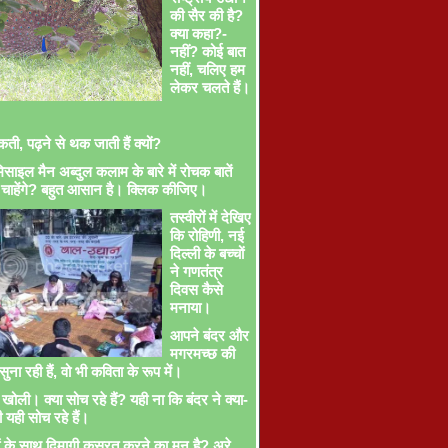
की सैर की है?
क्या कहा?-
नहीं? कोई बात
नहीं, चलिए हम
लेकर चलते हैं।
ती, पढ़ने से थक जाती हैं क्यों?
साइल मैन अब्दुल कलाम के बारे में रोचक बातें
चाहेंगे? बहुत आसान है। क्लिक कीजिए।
तस्वीरों में देखिए
कि रोहिणी, नई
दिल्ली के बच्चों
ने गणतंत्र
दिवस कैसे
मनाया।
आपने बंदर और
मगरमच्छ की
ना रही हैं, वो भी कविता के रूप में।
खोली। क्या सोच रहे हैं? यही ना कि बंदर ने क्या-
ी यही सोच रहे हैं।
ों के साथ दिमागी कसरत करने का मन है? अरे