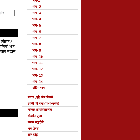
भाग-1
भाग- 2
भाग- 3
भाग- 4
भाग- 5
भाग- 6
भाग- 7
 त्योहार?
भाग- 8
हानियाँ और
भाग- 9
बाल-उद्यान
भाग- 10
भाग- 11
भाग- 12
भाग- 13
भाग- 14
अंतिम भाग
बन्दर ,चूहे और बिल्ली
झाँसी की रानी (कथा-काव्य)
नानक था उसका नाम
गोवर्धन पूजा
नरक चतुर्दशी
धन तेरस
तीन घोड़े