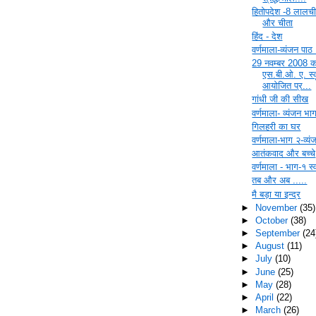
हितोपदेश -8 लालची 
और चीता
हिंद - देश
वर्णमाला-व्यंजन पाठ
29 नवम्बर 2008 क
एस.बी.ओ. ए. स्क
आयोजित प्र...
गांधी जी की सीख
वर्णमाला- व्यंजन भा
गिलहरी का घर
वर्णमाला-भाग २-व्यं
आतंकवाद और बच्‍चे
वर्णमाला - भाग-१ स्व
तब और अब .....
मै बड़ा या इन्द्र
►
November
(35)
►
October
(38)
►
September
(24
►
August
(11)
►
July
(10)
►
June
(25)
►
May
(28)
►
April
(22)
►
March
(26)