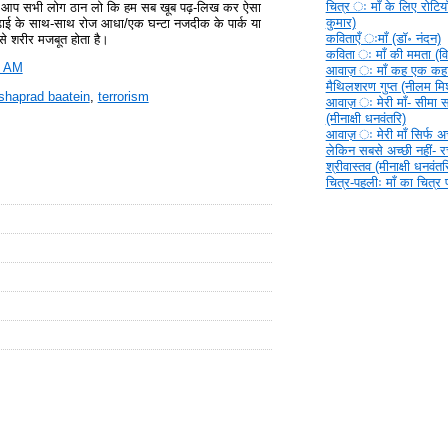
चित्र ‍ः माँ के लिए रोटिया
तो आप सभी लोग ठान लो कि हम सब खूब पढ़-लिख कर ऐसा
कुमार)
ढ़ाई के साथ-साथ रोज आधा/एक घन्‍टा नजदीक के पार्क या
कविताएँ ‍ःमाँ (डॉ॰ नंदन)
से शरीर मजबूत होता है।
कविता ‍ः माँ की ममता (वि
0 AM
आवाज़ ‍ः माँ कह एक कहा
मैथिलशरण गुप्त (नीलम मिश
shaprad baatein
,
terrorism
आवाज़ ‍ः मेरी माँ- सीमा 
(मीनाक्षी धनवंतरि)
आवाज़ ‍ः मेरी माँ सिर्फ अच्
लेकिन सबसे अच्छी नहीं- 
श्रीवास्तव (मीनाक्षी धनवंतर
चित्र-पहलीः माँ का चित्र