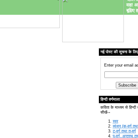
वाह! आ
बूझिए ह
नई पोस्ट की सूचना के लि
Enter your email a
हिन्दी वर्णमाला
कविता के माध्यम से हिन्दी 
सीखें॰॰
स्वर
व्यंजन (क-वर्ग तथा
ट-वर्ग तथा त-वर्ग
प-वर्ग, अन्तस्थ त