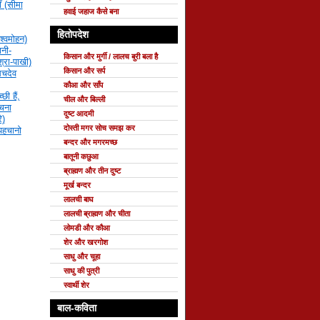
ँ (सीमा
हवाई जहाज कैसे बना
हितोपदेश
श्वमोहन)
नी-
किसान और मुर्गी / लालच बुरी बला है
्रा-पाखी)
किसान और सर्प
सचदेव
कौआ और साँप
छी हैं,
चील और बिल्ली
रचना
दुष्ट आदमी
ि)
दोस्ती मगर सोच समझ कर
 पहचानो
बन्दर और मगरमच्छ
बातूनी कछुआ
ब्राह्मण और तीन दुष्ट
मूर्ख बन्दर
लालची बाघ
लालची ब्राह्मण और चीता
लोमडी और कौआ
शेर और खरगोश
साधु और चूहा
साधु की पुत्री
स्वार्थी शेर
बाल-कविता