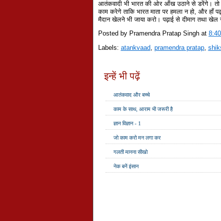
आतंकवादी भी भारत की ओर आँख उठाने से डरेंगे। 
काम करेगे ताकि भारत माता पर हमला न हो, और हाँ प
मैदान खेलने भी जाया करो। पढ़ाई से दीमाग तथा खेल 
Posted by Pramendra Pratap Singh
at
8:4
Labels:
atankvaad
,
pramendra pratap
,
shik
इन्हें भी पढ़ें
आतंकवाद और बच्‍चे
काम के साथ, आराम भी जरूरी है
ज्ञान विज्ञान - 1
जो काम करो मन लगा कर
गलती मानना सीखो
नेक बनें इंसान