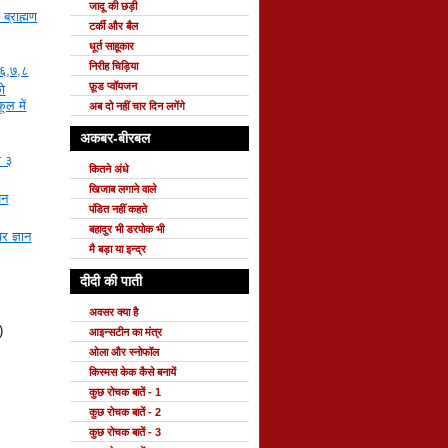
जादू की छड़ी
ब्राह्मण
टर्की और बैल
धूर्त साहूकार
निरीह चिड़िया
 ६,७,८
फ़ूड प्वॉयजन
ो
ूल में
अब दो नहीं चार दिन लगेंगे
अकबर-बीरबल
ग ३
कितने अंधे
खिजाब लगाने वाले
जन
पंडित नहीं कहते
बहादुर भी डरपोक भी
र ज्ञान
मै बड़ा या इन्द्र
दीदी की पाती
अवसर क्या है
)
आइन्सटीन का मंत्र
ओला और स्नोफॉल
किस्मस केक कैसे बनायें
कुछ रोचक बातें - 1
कुछ रोचक बातें - 2
कुछ रोचक बातें - 3