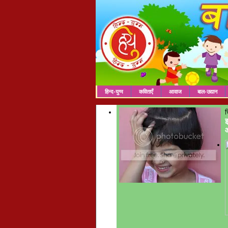
हिन्द-युग्म
कविताएँ
आवाज
बाल-उद्यान
च
इ