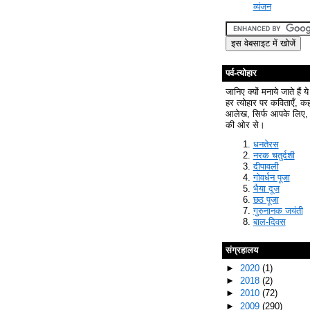
व्यंजन
पर्व-त्योहार
जानिए क्यों मनाये जाते हैं ये
हर त्योहार पर कविताएँ, क
आलेख, सिर्फ आपके लिए, 
की ओर से।
धनतेरस
नरक चतुर्दशी
दीपावली
गोवर्धन पूजा
भैया दूज
छठ पूजा
गुरुनानक जयंती
बाल-दिवस
संग्रहालय
►
2020
(1)
►
2018
(2)
►
2010
(72)
►
2009
(290)