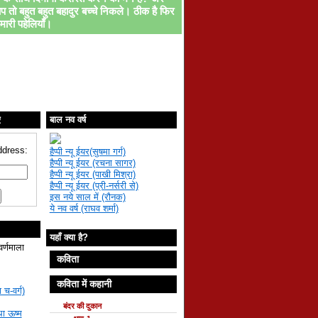
प तो बहुत बहुत बहादुर बच्चे निकले। ठीक है फिर
मारी पहेलियाँ।
ए
बाल नव वर्ष
ddress:
हैप्पी न्यू ईयर(सुषमा गर्ग)
हैप्पी न्यू ईयर (रचना सागर)
हैप्पी न्यू ईयर (पाखी मिश्रा)
हैप्पी न्यू ईयर (प्री-नर्सरी से)
इस नये साल में (रौनक)
ये नव वर्ष (राघव शर्मा)
यहाँ क्या है?
वर्णमाला
कविता
कविता में कहानी
 च-वर्ग)
बंदर की दुकान
था ऊष्म