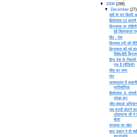
▼
2008
(298)
▼
December
(27)
चूहों के घर बिल्ली
हितोपदेश-10 बातून
क्रिस्मस पर रोहिणी,
हुई चित्रकला प्
हिंद - देश
किस्मस ट्री की पेंटि
क्रिस्मस की पूर्व सं
विशेष-हैपी क्रिस
हिन्द देश के निवा
एक है (वीडियो)
यीशु का जन्म
मोर
अनाथालय में कहा
प्रतियोगिता
हितोपदेश- 9. दोस्
समझ कर
जीव बचाओ अभिया
जब मराठी बोलने वा
लोकमान्य जी ने हि
बोला
सरकस का खेल
बाल उद्यान ने दी शह
श्रद्धांजलि....