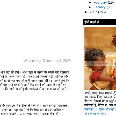
►
February
(19)
►
January
(33)
►
2007
(156)
हैप्पी मदर्स डे
Wednesday, December 3, 2008
पढ़ रहे होगे। अभी हाल में भारत के सबसे बड़े महानगर
़ो लोगों की जान चली गई। भारत को कितनी बड़ी आर्थिक और
िये हमसे रूठ गया तो कही भारत माता की रक्षा करते हुये वीर
पिता-भाई-बहनों ने अपने प्रियजनों को खोया है। हमें इस
ोगी, ताकि आगे से कोई भी आतंकवादी हमला भारत की जमीन
बच्चो, मातृ दिवस (मदर्स ड
हम आपके लिए लेकर आये ह
पिटारा, जिसमें माँ से जुड़ी क
कविताएँ हैं, पेंटिंग हैं, और
िखो ताकि आप इस देश ठीक से चलाओ। आज हमारा प्रशासन
कविताएँ ‍ः मुन्ना और माँ (
ै। अगर आप खूब पढ़ोगे तो निश्चित रूप से आप अधिकारी
और सीमा सचदेव)
‍छा शासन लाओगे। अगर हमारा शासन अच्‍छा होगा तो