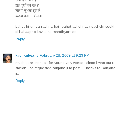
झूठ दुखों का मूल है
दिल में चुभता शूल है
कड़वा कभी न बोलना
bahut hi umda rachna hai ,bahut achchi aur sachchi seekh
di hai aapne kavita ke maadhyam se
Reply
kavi kulwant
February 28, 2009 at 9:23 PM
much dear friends.. for your lovely words.. since I was out of
station.. so requested ranjana ji to post.. Thanks to Ranjana
ji..
Reply