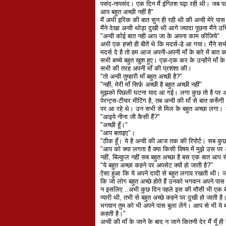
पसंद-नापसंद। एक दिन मैं इंग्लिश पढ़ा रही थी। जब पढ
आप बहुत अच्छी नहीं है"
मैं अभी इरिक की बात सुन ही रही थी की अन्वी मेरे पा
मैंने देखा अन्वी थोड़ा दुखी थी आगे ज्यादा पूछना मैंन
"अन्वी कोई बात नही आप जा के अपना काम कीजिये"
अभी एक हफ्ते ही बीतें थे कि मदर्स-डे आ गया। मैंने स
मदर्स दे है तो हम आज अपनी-अपनी माँ के बारे में बात क
सभी बच्चे बहुत खुश हुए। एक-एक कर के उन्होंने माँ के
सभी की तरह अपनी माँ की प्रशंशा की।
"तो अन्वी तुम्हारी माँ बहुत अच्छी है?"
"नहीं, मेरी माँ सिर्फ़ अच्छी है बहुत अच्छी नहीं"
मुझको पिछली घटना याद आ गई। लगा कुछ तो है पर अन्
पेरन्ट्स-टीचर मीटिंग है, तब अन्वी की माँ से बात करू
पर आ रहे थे। उन सभी से मिल के बहुत अच्छा लगा। २ 
"आइये नीना जी कैसी हैं?"
"अच्छी हूँ।"
"आप बताइए"।
"ठीक हूँ। ये है अन्वी की आज तक की रिपोर्ट। सब कुछ
"आप को क्या लगता है क्या किसी विषय में मुझे उस पर 
नहीं, बिल्कुल नहीं सब बहुत अच्छा है बस एक बात आप स
"ये बहुत अच्छा कहने पर अपसेट क्यों हो जाती है?"
ऐसा हुआ कि ये अपने दादी से बहुत लगाव रखती थी। जब 
कि जो लोग बहुत अच्छे होते हैं उनको भगवान अपने पास 
न इसलिए ..अभी कुछ दिन पहले इस की मौसी भी एक बी
प्यारी थी, तभी से बहुत अच्छे कहने पर दुखी हो जाती है
भगवान तुम को भी अपने पास बुला लेंगे। आप से भी ये ब
कहती है।"
अन्वी की माँ के जाने के बाद न जाने कितनी देर मैं यूँ 