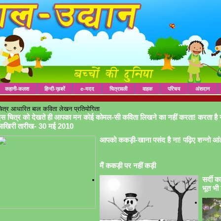
कहानी-कलश
हिन्दी-ख़बरें
e-मदद
चित्रावली
वाहक
परिचय
अंशदान
ित्र आधारित बाल कविता लेखन प्रतियोगिता
स चित्र को देखते ही आपका मन कोई कोमल-सी कविता लिखने का नहीं करता! करता है 
आखिरी तारीख- 30 मई 2010
आपको ककड़ी-खाना पसंद है ना! पढ़िए शन्नो आं
मैं ककड़ी पर नहीं कड़ी
सर्दी क
भूत भी 