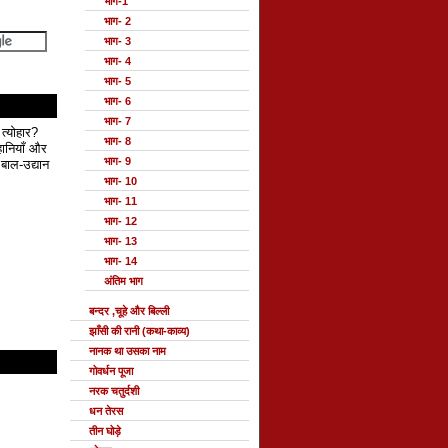
भाग-1
भाग- 2
भाग- 3
भाग- 4
भाग- 5
भाग- 6
भाग- 7
 त्योहार?
भाग- 8
हानियाँ और
भाग- 9
बाल-उद्यान
भाग- 10
भाग- 11
भाग- 12
भाग- 13
भाग- 14
अंतिम भाग
बन्दर ,चूहे और बिल्ली
झाँसी की रानी (कथा-काव्य)
नानक था उसका नाम
गोवर्धन पूजा
नरक चतुर्दशी
धन तेरस
तीन घोड़े