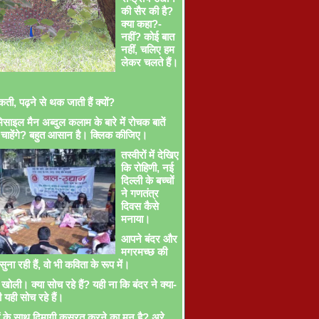
की सैर की है?
क्या कहा?-
नहीं? कोई बात
नहीं, चलिए हम
लेकर चलते हैं।
ती, पढ़ने से थक जाती हैं क्यों?
साइल मैन अब्दुल कलाम के बारे में रोचक बातें
चाहेंगे? बहुत आसान है। क्लिक कीजिए।
तस्वीरों में देखिए
कि रोहिणी, नई
दिल्ली के बच्चों
ने गणतंत्र
दिवस कैसे
मनाया।
आपने बंदर और
मगरमच्छ की
ना रही हैं, वो भी कविता के रूप में।
खोली। क्या सोच रहे हैं? यही ना कि बंदर ने क्या-
ी यही सोच रहे हैं।
ों के साथ दिमागी कसरत करने का मन है? अरे