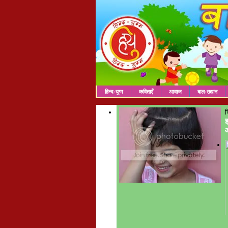
हिन्द-युग्म
कविताएँ
आवाज
बाल-उद्यान
च
इ