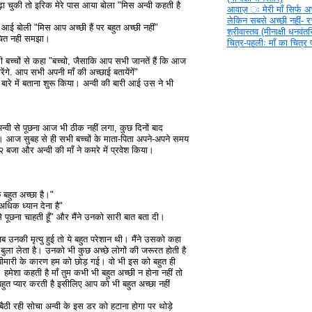
़ा चुकी तो इरिक मेरे पास आया बोला "मिस अन्वी कहती है
आवाज़ ‍ः मेरी माँ सिर्फ अच्
लेकिन सबसे अच्छी नहीं- 
स आई बोली "मिस आप अच्छी हैं पर बहुत अच्छी नहीं"
श्रीवास्तव (मीनाक्षी धनवंतर
े उचित नही समझा।
चित्र-पहलीः माँ का चित्र
भी बच्चों से कहा "बच्चो, जैसाकि आप सभी जानतें हैं कि आज
रेंगे. आप सभी अपनी माँ की अच्छाई बतायेंगें"
 बारे में बताना शुरू किया। अन्वी की बारी आई उस ने भी
वी से पूछना आज भी ठीक नहीं लगा, कुछ दिनों बाद
ँगी। आज सुबह से ही सभी बच्चों के माता-पिता अपने-अपने समय
बजा और अन्वी की माँ ने कमरे में प्रवेश किया।
 बहुत अच्छा है।"
अधिक ध्यान देना है"
े पूछना चाहती हूँ" और मैंने उनको सारी बात बता दी।
उनकी मृत्यु हुई तो ये बहुत परेशान थी। मैंने उसको कहा
बुला लेता है। उनको भी कुछ अच्छे लोगों की जरूरत होती है
मारी के कारण हम को छोड़ गई। वो भी इस को बहुत ही
। हमेशा कहती है माँ तुम कभी भी बहुत अच्छी न होना नहीं तो
हुत प्यार करती है इसीलिए आप को भी बहुत अच्छा नहीं
ही बैठी रही सोचा अन्वी के इस डर को हटाना होगा पर थोड़े