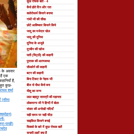
कुछ रोचक बातें - 4
कैसे होते दिन और रात
क्लोरोफार्म किसने बनाया
गांधी जी की सीख
छोटे आविष्कार किसने किये
जादू का मजेदार खेल
जादू की दुनिया
दुनिया के अजूबे
दूरबीन की खोज
पाती (चिट्ठी) की कहानी
पुस्तक की आत्मकथा
पॉपकोर्न की कहानी
े) के अवसर
बटन की कहानी
ैं एक
बिना टिकट के नेहरू जी
हानियाँ हैं,
 बहुत कुछ-
बीज से पौधा कैसे बना
राघव शर्मा
यीशु का जन्म
लाल बहादुर शास्त्री की महानता
ँ (सीमा
लोकमान्य जी ने हिन्दी में बोला
संसार की अनोखी नदियाँ
श्वमोहन)
सही समय पर सही चीज़
नी-
साइकिल किसने बनाई
्रा-पाखी)
सिक्को के बारे में कुछ रोचक बातें
सचदेव
सुनामी लहरें क्या हैं