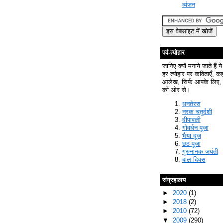
व्यंजन
पर्व-त्योहार
जानिए क्यों मनाये जाते हैं ये
हर त्योहार पर कविताएँ, क
आलेख, सिर्फ आपके लिए, 
की ओर से।
धनतेरस
नरक चतुर्दशी
दीपावली
गोवर्धन पूजा
भैया दूज
छठ पूजा
गुरुनानक जयंती
बाल-दिवस
संग्रहालय
►
2020
(1)
►
2018
(2)
►
2010
(72)
▼
2009
(290)