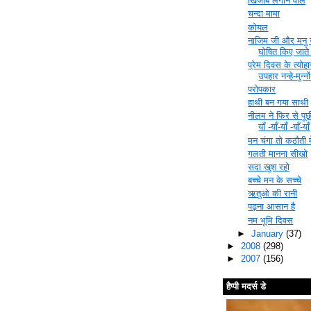
खिजाब लगाने वाले
चन्दा मामा
कोयल
नाजिम जी और मनु जी 
घोषित किए जाते ह
प्रेम दिवस के त्योह
उपहार नन्हे-मुन्न
परोपकार
हाथी बन गया साथी
नीलम ने फिर से पूछी
याँ -याँ-याँ -याँ-याँ
मन चंगा तो कठौती मे
गलती मानना सीखो
सदा खुश रहो
बच्चे मन के सच्चे
ऋतुओ की रानी
पढ़ना आसान है
नम भूमि दिवस
►
January
(37)
►
2008
(298)
►
2007
(156)
हैप्पी मदर्स डे