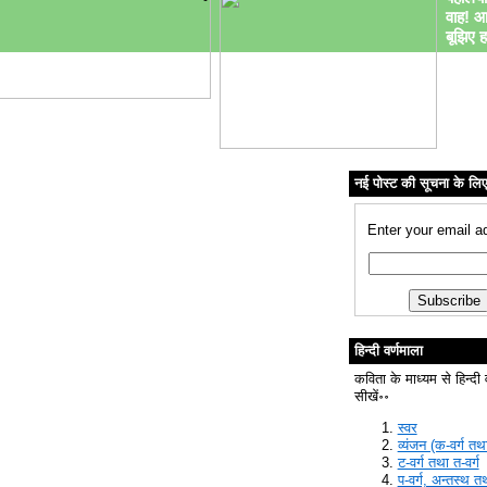
वाह! आ
बूझिए ह
नई पोस्ट की सूचना के लि
Enter your email a
हिन्दी वर्णमाला
कविता के माध्यम से हिन्दी 
सीखें॰॰
स्वर
व्यंजन (क-वर्ग तथा
ट-वर्ग तथा त-वर्ग
प-वर्ग, अन्तस्थ त