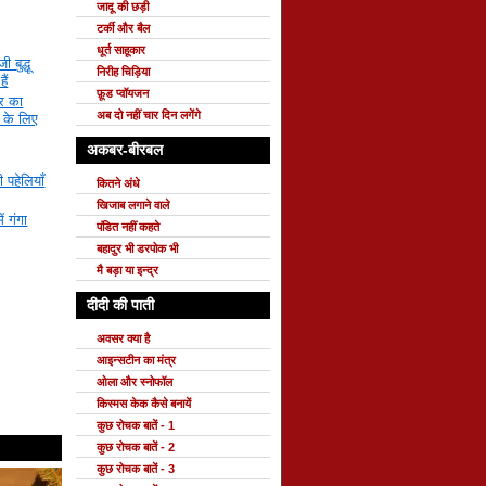
जादू की छड़ी
टर्की और बैल
धूर्त साहूकार
बुद्धू
निरीह चिड़िया
ैं
फ़ूड प्वॉयजन
ार का
अब दो नहीं चार दिन लगेंगे
ों के लिए
अकबर-बीरबल
 पहेलियाँ
कितने अंधे
खिजाब लगाने वाले
ं गंगा
पंडित नहीं कहते
बहादुर भी डरपोक भी
मै बड़ा या इन्द्र
दीदी की पाती
अवसर क्या है
आइन्सटीन का मंत्र
ओला और स्नोफॉल
किस्मस केक कैसे बनायें
कुछ रोचक बातें - 1
कुछ रोचक बातें - 2
कुछ रोचक बातें - 3