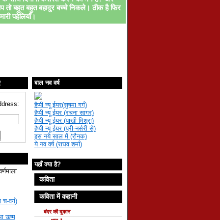
प तो बहुत बहुत बहादुर बच्चे निकले। ठीक है फिर
मारी पहेलियाँ।
ए
बाल नव वर्ष
ddress:
हैप्पी न्यू ईयर(सुषमा गर्ग)
हैप्पी न्यू ईयर (रचना सागर)
हैप्पी न्यू ईयर (पाखी मिश्रा)
हैप्पी न्यू ईयर (प्री-नर्सरी से)
इस नये साल में (रौनक)
ये नव वर्ष (राघव शर्मा)
यहाँ क्या है?
वर्णमाला
कविता
कविता में कहानी
 च-वर्ग)
बंदर की दुकान
था ऊष्म