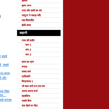
ओणम
कृष्ण जन्म
राजा और हाथी का भार
जादुगर ने पकड़ा चाँद
)
महा-शिवरात्रि
होली-कथा
कहानी
राजा की वज़ीर
भाग-1
भाग-2
भाग-3
ुए हवाई
छाया का भ्रम
 है, सबसे
रुमाल
सच्चा कर्म
कथा-काव्य
प्रतिध्वनि
डी और
चित्रकथा-1
जो काम करो मन लगा कर
नाया विश्व
अपना-अपना फर्ज
बाल...
बड़बडिया
 हवाई करतब
उसके बिना
सच बोलो पर मीठा