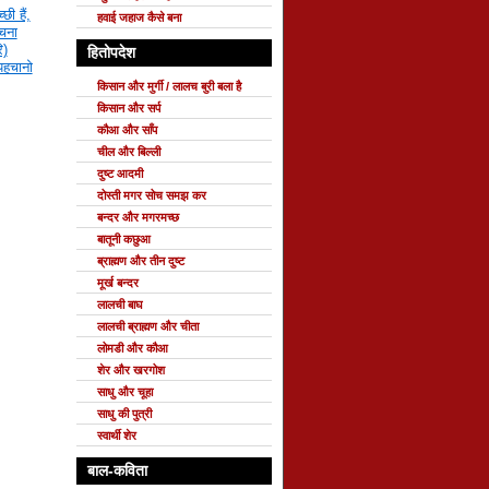
छी हैं,
हवाई जहाज कैसे बना
रचना
ि)
हितोपदेश
 पहचानो
किसान और मुर्गी / लालच बुरी बला है
किसान और सर्प
कौआ और साँप
चील और बिल्ली
दुष्ट आदमी
दोस्ती मगर सोच समझ कर
बन्दर और मगरमच्छ
बातूनी कछुआ
ब्राह्मण और तीन दुष्ट
मूर्ख बन्दर
लालची बाघ
लालची ब्राह्मण और चीता
लोमडी और कौआ
शेर और खरगोश
साधु और चूहा
साधु की पुत्री
स्वार्थी शेर
बाल-कविता