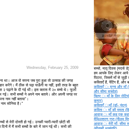
Wednesday, February 25, 2009
बच्चो, मातृ दिवस (मदर्स ड
हम आपके लिए लेकर आये ह
पिटारा, जिसमें माँ से जुड़ी क
सपना था। आज वो सपना जब पूरा हुआ तो उत्साह की जगह
कविताएँ हैं, पेंटिंग हैं, और
 करेंगे। मैं ठीक से पढ़ा पाऊँगी या नहीं, इसी तरह के बहुत
कविताएँ ‍ः मुन्ना और माँ (
ास २ पढ़ाने के दी गई थी। इस क्लास में २० बच्चे थे। फूलों
और सीमा सचदेव)
भूल गई। सभी बच्चों ने अपने नाम बताये। और अपनी जगह पर
चित्र ‍ः माँ के लिए रोटिया
ना नाम नहीं बताया"।
कुमार)
ा नाम सोनिया है।"
कविताएँ ‍ःमाँ (डॉ॰ नंदन)
कविता ‍ः माँ की ममता (वि
आवाज़ ‍ः माँ कह एक कहा
मैथिलशरण गुप्त (नीलम मिश
्चों से मेरी दोस्ती हो गई। उनकी प्यारी-प्यारी छोटी सी
आवाज़ ‍ः मेरी माँ- सीमा 
 दिनों में मैं सभी बच्चों के बारे में जान गई थी। सभी की
(मीनाक्षी धनवंतरि)