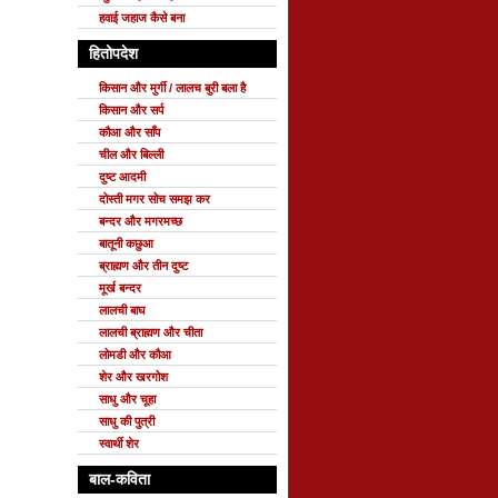
हवाई जहाज कैसे बना
हितोपदेश
किसान और मुर्गी / लालच बुरी बला है
किसान और सर्प
कौआ और साँप
चील और बिल्ली
दुष्ट आदमी
दोस्ती मगर सोच समझ कर
बन्दर और मगरमच्छ
बातूनी कछुआ
ब्राह्मण और तीन दुष्ट
मूर्ख बन्दर
लालची बाघ
लालची ब्राह्मण और चीता
लोमडी और कौआ
शेर और खरगोश
साधु और चूहा
साधु की पुत्री
स्वार्थी शेर
बाल-कविता