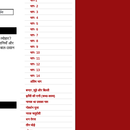
भाग-1
भाग- 2
भाग- 3
भाग- 4
भाग- 5
भाग- 6
भाग- 7
 त्योहार?
भाग- 8
हानियाँ और
भाग- 9
बाल-उद्यान
भाग- 10
भाग- 11
भाग- 12
भाग- 13
भाग- 14
अंतिम भाग
बन्दर ,चूहे और बिल्ली
झाँसी की रानी (कथा-काव्य)
नानक था उसका नाम
गोवर्धन पूजा
नरक चतुर्दशी
धन तेरस
तीन घोड़े