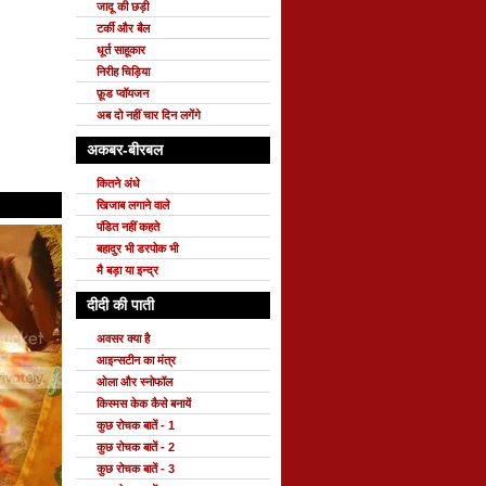
जादू की छड़ी
टर्की और बैल
धूर्त साहूकार
निरीह चिड़िया
फ़ूड प्वॉयजन
अब दो नहीं चार दिन लगेंगे
अकबर-बीरबल
कितने अंधे
खिजाब लगाने वाले
पंडित नहीं कहते
बहादुर भी डरपोक भी
मै बड़ा या इन्द्र
दीदी की पाती
अवसर क्या है
आइन्सटीन का मंत्र
ओला और स्नोफॉल
किस्मस केक कैसे बनायें
कुछ रोचक बातें - 1
कुछ रोचक बातें - 2
कुछ रोचक बातें - 3