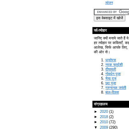
व्यंजन
पर्व-त्योहार
जानिए क्यों मनाये जाते हैं ये
हर त्योहार पर कविताएँ, क
आलेख, सिर्फ आपके लिए, 
की ओर से।
धनतेरस
नरक चतुर्दशी
दीपावली
गोवर्धन पूजा
भैया दूज
छठ पूजा
गुरुनानक जयंती
बाल-दिवस
संग्रहालय
►
2020
(1)
►
2018
(2)
►
2010
(72)
▼
2009
(290)