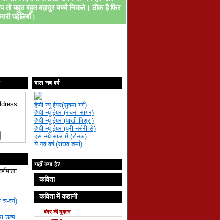
प तो बहुत बहुत बहादुर बच्चे निकले। ठीक है फिर
मारी पहेलियाँ।
ए
बाल नव वर्ष
ddress:
हैप्पी न्यू ईयर(सुषमा गर्ग)
हैप्पी न्यू ईयर (रचना सागर)
हैप्पी न्यू ईयर (पाखी मिश्रा)
हैप्पी न्यू ईयर (प्री-नर्सरी से)
इस नये साल में (रौनक)
ये नव वर्ष (राघव शर्मा)
यहाँ क्या है?
वर्णमाला
कविता
कविता में कहानी
 च-वर्ग)
बंदर की दुकान
था ऊष्म