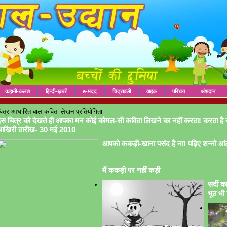
कहानी-कलश
हिन्दी-ख़बरें
e-मदद
चित्रावली
वाहक
परिचय
अंशदान
ित्र आधारित बाल कविता लेखन प्रतियोगिता
स चित्र को देखते ही आपका मन कोई कोमल-सी कविता लिखने का नहीं करता! करता है 
आखिरी तारीख- 30 मई 2010
आपको ककड़ी-खाना पसंद है ना! पढ़िए शन्नो आं
मैं ककड़ी पर नहीं कड़ी
सर्दी क
भूत भी 