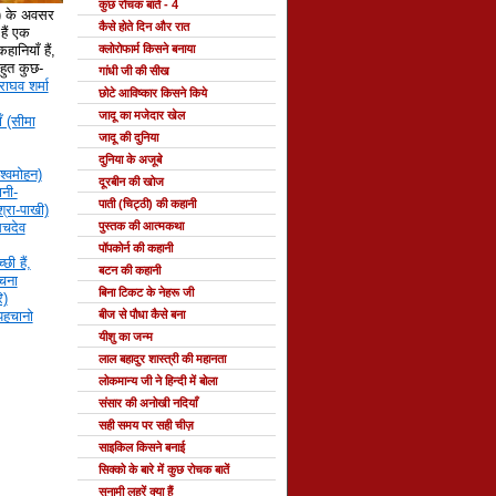
कुछ रोचक बातें - 4
े) के अवसर
कैसे होते दिन और रात
ैं एक
हानियाँ हैं,
क्लोरोफार्म किसने बनाया
 बहुत कुछ-
गांधी जी की सीख
राघव शर्मा
छोटे आविष्कार किसने किये
जादू का मजेदार खेल
ँ (सीमा
जादू की दुनिया
दुनिया के अजूबे
श्वमोहन)
दूरबीन की खोज
नी-
पाती (चिट्ठी) की कहानी
्रा-पाखी)
सचदेव
पुस्तक की आत्मकथा
पॉपकोर्न की कहानी
छी हैं,
बटन की कहानी
रचना
बिना टिकट के नेहरू जी
ि)
 पहचानो
बीज से पौधा कैसे बना
यीशु का जन्म
लाल बहादुर शास्त्री की महानता
लोकमान्य जी ने हिन्दी में बोला
संसार की अनोखी नदियाँ
सही समय पर सही चीज़
साइकिल किसने बनाई
सिक्को के बारे में कुछ रोचक बातें
सुनामी लहरें क्या हैं