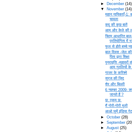
►
December
(14)
▼
November
(14)
महान नायिकाएँ-1: 
चावला
कद्दू की कुछ बातें
आम और केले की ल
चित्र आधारित बाल
प्रतियोगिता में
फूल से होते बच्चे प्या
बाल दिवस -जेल की
पिता द्वारा शिक्षा
पुनरावृत्ति -मुहावरो
आम गुठलियों के
गाजर के करिश्मे
सूरज की ज़िद
शेर और बिल्ली
6 नवम्बर 2009- क
जानते हैं ?
छ: एकम छ:
मैं गोरी-गोरी मूली
आओ घूमें इंडिया गे
►
October
(28)
►
September
(20
►
August
(25)