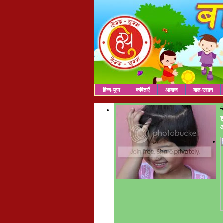
हिन्द-युग्म
कविताएँ
आवाज
बाल-उद्यान
च
इ