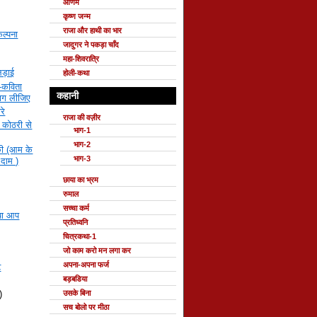
ओणम
कृष्ण जन्म
राजा और हाथी का भार
कल्पना
जादुगर ने पकड़ा चाँद
महा-शिवरात्रि
ड़ाई
होली-कथा
-कविता
कहानी
 भाग लीजिए
रे
राजा की वज़ीर
 कोठरी से
भाग-1
भाग-2
ं की (आम के
भाग-3
 दाम )
छाया का भ्रम
रुमाल
सच्चा कर्म
्या आप
प्रतिध्वनि
चित्रकथा-1
जो काम करो मन लगा कर
अपना-अपना फर्ज
ट
बड़बडिया
)
उसके बिना
सच बोलो पर मीठा