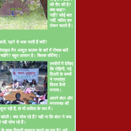
की सैर की है?
क्या कहा?-
नहीं? कोई बात
नहीं, चलिए हम
लेकर चलते हैं।
ती, पढ़ने से थक जाती हैं क्यों?
साइल मैन अब्दुल कलाम के बारे में रोचक बातें
चाहेंगे? बहुत आसान है। क्लिक कीजिए।
तस्वीरों में देखिए
कि रोहिणी, नई
दिल्ली के बच्चों
ने गणतंत्र
दिवस कैसे
मनाया।
आपने बंदर और
मगरमच्छ की
ना रही हैं, वो भी कविता के रूप में।
खोली। क्या सोच रहे हैं? यही ना कि बंदर ने क्या-
ी यही सोच रहे हैं।
ों के साथ दिमागी कसरत करने का मन है? अरे