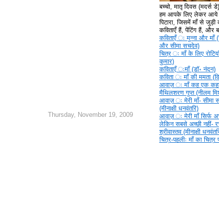
बच्चो, मातृ दिवस (मदर्स ड
हम आपके लिए लेकर आये ह
पिटारा, जिसमें माँ से जुड़ी क
कविताएँ हैं, पेंटिंग हैं, और
कविताएँ ‍ः मुन्ना और माँ (
और सीमा सचदेव)
चित्र ‍ः माँ के लिए रोटिया
कुमार)
कविताएँ ‍ःमाँ (डॉ॰ नंदन)
कविता ‍ः माँ की ममता (वि
आवाज़ ‍ः माँ कह एक कहा
मैथिलशरण गुप्त (नीलम मिश
आवाज़ ‍ः मेरी माँ- सीमा 
(मीनाक्षी धनवंतरि)
Thursday, November 19, 2009
आवाज़ ‍ः मेरी माँ सिर्फ अच्
लेकिन सबसे अच्छी नहीं- 
श्रीवास्तव (मीनाक्षी धनवंतर
चित्र-पहलीः माँ का चित्र