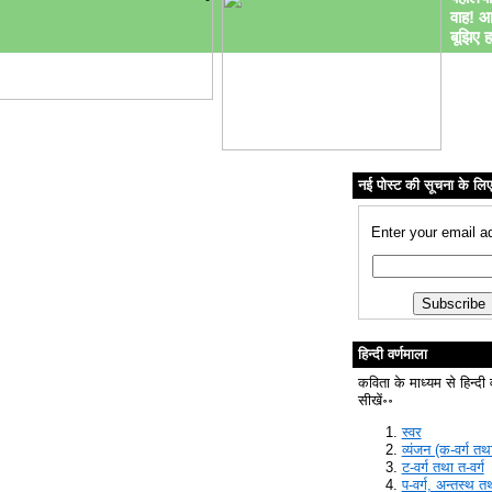
वाह! आ
बूझिए ह
नई पोस्ट की सूचना के लि
Enter your email a
हिन्दी वर्णमाला
कविता के माध्यम से हिन्दी 
सीखें॰॰
स्वर
व्यंजन (क-वर्ग तथा
ट-वर्ग तथा त-वर्ग
प-वर्ग, अन्तस्थ त