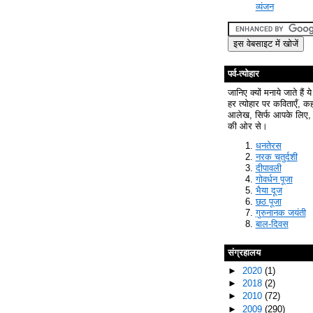
व्यंजन
पर्व-त्योहार
जानिए क्यों मनाये जाते हैं ये
हर त्योहार पर कविताएँ, क
आलेख, सिर्फ आपके लिए, 
की ओर से।
धनतेरस
नरक चतुर्दशी
दीपावली
गोवर्धन पूजा
भैया दूज
छठ पूजा
गुरुनानक जयंती
बाल-दिवस
संग्रहालय
►
2020
(1)
►
2018
(2)
►
2010
(72)
►
2009
(290)