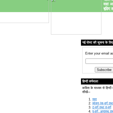
वाह! आ
बूझिए ह
नई पोस्ट की सूचना के लि
Enter your email a
हिन्दी वर्णमाला
कविता के माध्यम से हिन्दी 
सीखें॰॰
स्वर
व्यंजन (क-वर्ग तथा
ट-वर्ग तथा त-वर्ग
प-वर्ग, अन्तस्थ त