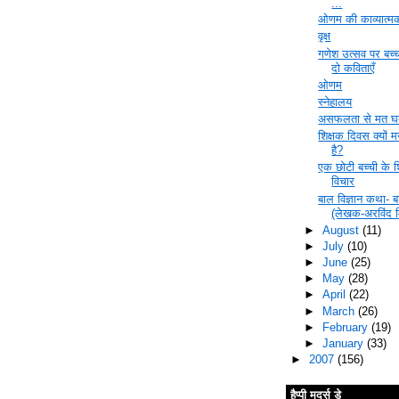
...
ओणम की काव्यात्म
वृक्ष
गणेश उत्सव पर बच्च
दो कविताएँ
ओणम
स्नेहालय
असफलता से मत घ
शिक्षक दिवस क्यों 
है?
एक छोटी बच्ची के श
विचार
बाल विज्ञान कथा- 
(लेखक-अरविंद म
►
August
(11)
►
July
(10)
►
June
(25)
►
May
(28)
►
April
(22)
►
March
(26)
►
February
(19)
►
January
(33)
►
2007
(156)
हैप्पी मदर्स डे