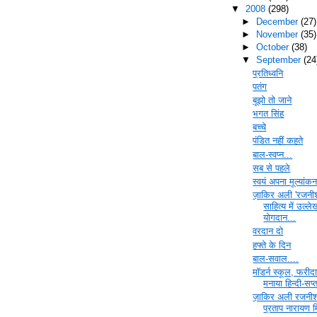
▼
2008
(298)
►
December
(27)
►
November
(35)
►
October
(38)
▼
September
(24
प्रतिध्वनि
पतंग
बूझो तो जाने
भगत सिंह
बच्चे
पंडित नहीं कहते
बाल-स्वप्न...
सब से पहले
स्वयं अपना मूल्यांक
ज़ाकिर अली 'रजनीश
साहित्य में उल्ल
योगदान...
वरदान दो
हफ्ते के दिन
बाल-सवाल....
मॉडर्न स्कूल, फरीदा
मनाया हिन्दी-सप्
ज़ाकिर अली रजनीश
प्रताप नारायण मि