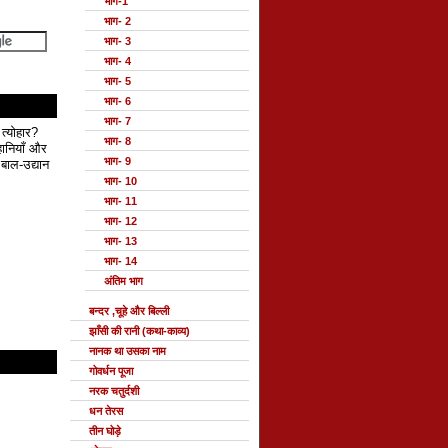
भाग-1
भाग- 2
भाग- 3
भाग- 4
भाग- 5
भाग- 6
भाग- 7
 त्योहार?
भाग- 8
हानियाँ और
भाग- 9
बाल-उद्यान
भाग- 10
भाग- 11
भाग- 12
भाग- 13
भाग- 14
अंतिम भाग
बन्दर ,चूहे और बिल्ली
झाँसी की रानी (कथा-काव्य)
नानक था उसका नाम
गोवर्धन पूजा
नरक चतुर्दशी
धन तेरस
तीन घोड़े