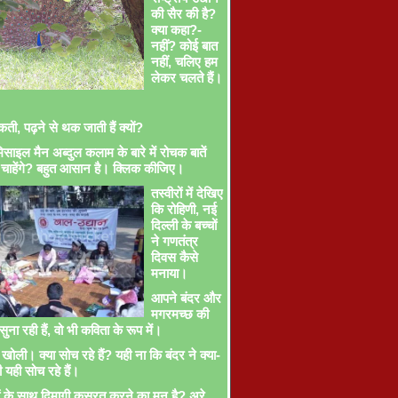
की सैर की है?
क्या कहा?-
नहीं? कोई बात
नहीं, चलिए हम
लेकर चलते हैं।
ती, पढ़ने से थक जाती हैं क्यों?
साइल मैन अब्दुल कलाम के बारे में रोचक बातें
चाहेंगे? बहुत आसान है। क्लिक कीजिए।
तस्वीरों में देखिए
कि रोहिणी, नई
दिल्ली के बच्चों
ने गणतंत्र
दिवस कैसे
मनाया।
आपने बंदर और
मगरमच्छ की
ना रही हैं, वो भी कविता के रूप में।
खोली। क्या सोच रहे हैं? यही ना कि बंदर ने क्या-
ी यही सोच रहे हैं।
ों के साथ दिमागी कसरत करने का मन है? अरे