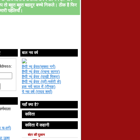
प तो बहुत बहुत बहादुर बच्चे निकले। ठीक है फिर
मारी पहेलियाँ।
ए
बाल नव वर्ष
ddress:
हैप्पी न्यू ईयर(सुषमा गर्ग)
हैप्पी न्यू ईयर (रचना सागर)
हैप्पी न्यू ईयर (पाखी मिश्रा)
हैप्पी न्यू ईयर (प्री-नर्सरी से)
इस नये साल में (रौनक)
ये नव वर्ष (राघव शर्मा)
यहाँ क्या है?
वर्णमाला
कविता
कविता में कहानी
 च-वर्ग)
बंदर की दुकान
था ऊष्म