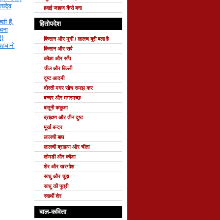
सचदेव
हवाई जहाज कैसे बना
छी हैं,
हितोपदेश
रचना
ि)
किसान और मुर्गी / लालच बुरी बला है
 पहचानो
किसान और सर्प
कौआ और साँप
चील और बिल्ली
दुष्ट आदमी
दोस्ती मगर सोच समझ कर
बन्दर और मगरमच्छ
बातूनी कछुआ
ब्राह्मण और तीन दुष्ट
मूर्ख बन्दर
लालची बाघ
लालची ब्राह्मण और चीता
लोमडी और कौआ
शेर और खरगोश
साधु और चूहा
साधु की पुत्री
स्वार्थी शेर
बाल-कविता