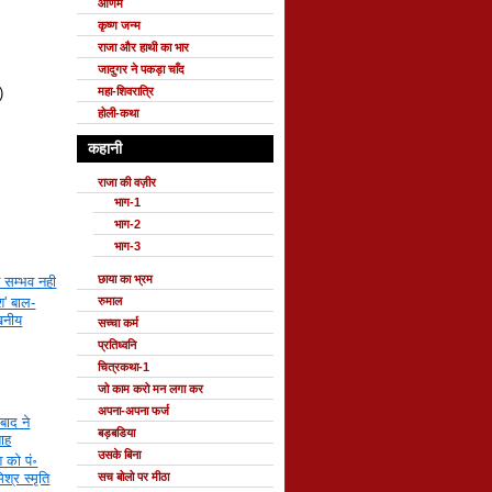
ओणम
कृष्ण जन्म
राजा और हाथी का भार
जादुगर ने पकड़ा चाँद
महा-शिवरात्रि
)
होली-कथा
कहानी
राजा की वज़ीर
भाग-1
भाग-2
भाग-3
छाया का भ्रम
न सम्भव नही
' बाल-
रुमाल
ेखनीय
सच्चा कर्म
प्रतिध्वनि
चित्रकथा-1
जो काम करो मन लगा कर
अपना-अपना फर्ज
बाद ने
बड़बडिया
ताह
उसके बिना
 को पं॰
श्र स्मृति
सच बोलो पर मीठा