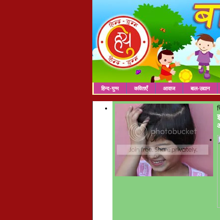
हिन्द-युग्म
कविताएँ
आवाज
बाल-उद्यान
च
इ