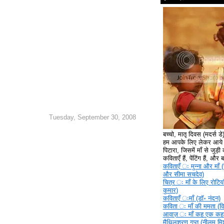
Tuesday, September 30, 2008
बच्चो, मातृ दिवस (मदर्स ड
हम आपके लिए लेकर आये ह
पिटारा, जिसमें माँ से जुड़ी क
कविताएँ हैं, पेंटिंग हैं, और
कविताएँ ‍ः मुन्ना और माँ (
और सीमा सचदेव)
चित्र ‍ः माँ के लिए रोटिया
कुमार)
कविताएँ ‍ःमाँ (डॉ॰ नंदन)
कविता ‍ः माँ की ममता (वि
आवाज़ ‍ः माँ कह एक कहा
मैथिलशरण गुप्त (नीलम मिश