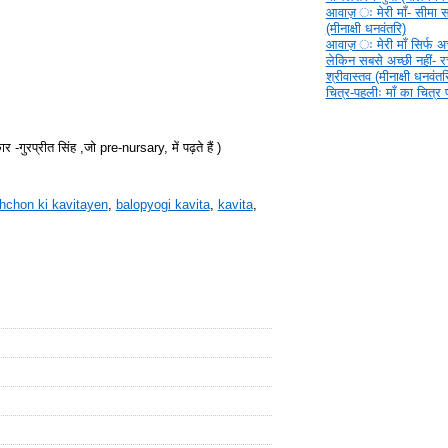
आवाज़ ‍ः मेरी माँ- सीमा 
(मीनाक्षी धनवंतरि)
आवाज़ ‍ः मेरी माँ सिर्फ अच्
लेकिन सबसे अच्छी नहीं- 
श्रीवास्तव (मीनाक्षी धनवंतर
चित्र-पहलीः माँ का चित्र
ार -गुरप्रीत सिंह ,जो pre-nursary, में पढ़ते हैं )
hchon ki kavitayen
,
balopyogi kavita
,
kavita
,