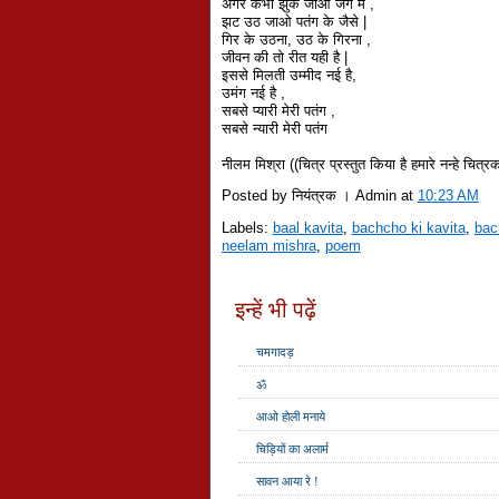
अगर कभी झुक जाओ जग में ,
झट उठ जाओ पतंग के जैसे |
गिर के उठना, उठ के गिरना ,
जीवन की तो रीत यही है |
इससे मिलती उम्मीद नई है,
उमंग नई है ,
सबसे प्यारी मेरी पतंग ,
सबसे न्यारी मेरी पतंग
नीलम मिश्रा ((चित्र प्रस्तुत किया है हमारे नन्हे चित्रक
Posted by नियंत्रक । Admin
at
10:23 AM
Labels:
baal kavita
,
bachcho ki kavita
,
bac
neelam mishra
,
poem
इन्हें भी पढ़ें
चमगादड़
ॐ
आओ होली मनाये
चिड़ियों का अलार्म
सावन आया रे !