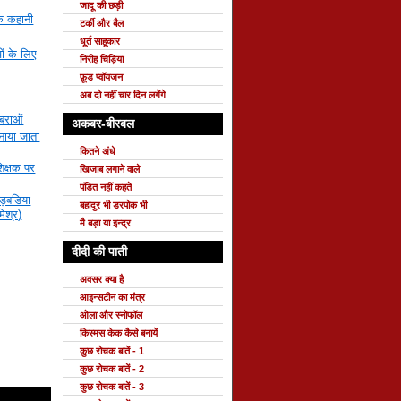
जादू की छड़ी
क कहानी
टर्की और बैल
धूर्त साहूकार
ों के लिए
निरीह चिड़िया
फ़ूड प्वॉयजन
अब दो नहीं चार दिन लगेंगे
बराओं
अकबर-बीरबल
मनाया जाता
कितने अंधे
िक्षक पर
खिजाब लगाने वाले
पंडित नहीं कहते
बड़बडिया
बहादुर भी डरपोक भी
िश्र)
मै बड़ा या इन्द्र
दीदी की पाती
अवसर क्या है
आइन्सटीन का मंत्र
ओला और स्नोफॉल
किस्मस केक कैसे बनायें
कुछ रोचक बातें - 1
कुछ रोचक बातें - 2
कुछ रोचक बातें - 3