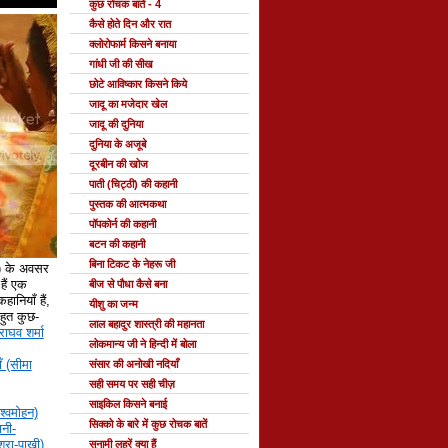
कुछ रोचक बातें - 4
कैसे होते दिन और रात
क्लोरोफार्म किसने बनाया
गांधी जी की सीख
छोटे आविष्कार किसने किये
जादू का मजेदार खेल
जादू की दुनिया
दुनिया के अजूबे
दूरबीन की खोज
पाती (चिट्ठी) की कहानी
पुस्तक की आत्मकथा
पॉपकोर्न की कहानी
बटन की कहानी
बिना टिकट के नेहरू जी
े) के अवसर
ैं एक
बीज से पौधा कैसे बना
हानियाँ हैं,
यीशु का जन्म
 बहुत कुछ-
लाल बहादुर शास्त्री की महानता
राघव शर्मा
लोकमान्य जी ने हिन्दी में बोला
ँ (सीमा
संसार की अनोखी नदियाँ
सही समय पर सही चीज़
साइकिल किसने बनाई
श्वमोहन)
सिक्को के बारे में कुछ रोचक बातें
नी-
्रा-पाखी)
सुनामी लहरें क्या हैं