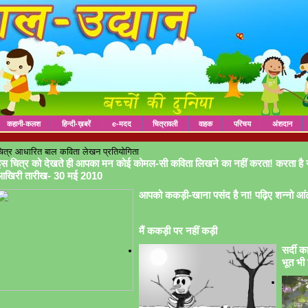
कहानी-कलश
हिन्दी-ख़बरें
e-मदद
चित्रावली
वाहक
परिचय
अंशदान
ित्र आधारित बाल कविता लेखन प्रतियोगिता
स चित्र को देखते ही आपका मन कोई कोमल-सी कविता लिखने का नहीं करता! करता है 
आखिरी तारीख- 30 मई 2010
आपको ककड़ी-खाना पसंद है ना! पढ़िए शन्नो आं
मैं ककड़ी पर नहीं कड़ी
सर्दी क
भूत भी 