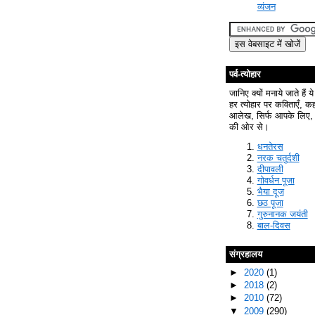
व्यंजन
पर्व-त्योहार
जानिए क्यों मनाये जाते हैं ये
हर त्योहार पर कविताएँ, क
आलेख, सिर्फ आपके लिए, 
की ओर से।
धनतेरस
नरक चतुर्दशी
दीपावली
गोवर्धन पूजा
भैया दूज
छठ पूजा
गुरुनानक जयंती
बाल-दिवस
संग्रहालय
►
2020
(1)
►
2018
(2)
►
2010
(72)
▼
2009
(290)