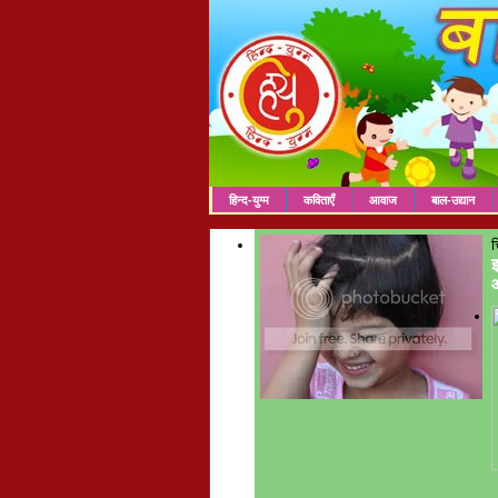
हिन्द-युग्म
कविताएँ
आवाज
बाल-उद्यान
च
इ