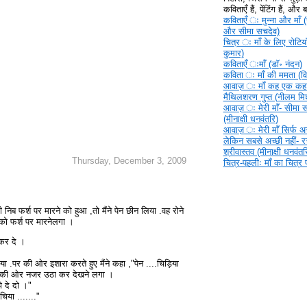
कविताएँ हैं, पेंटिंग हैं, और
कविताएँ ‍ः मुन्ना और माँ (
और सीमा सचदेव)
चित्र ‍ः माँ के लिए रोटिया
कुमार)
कविताएँ ‍ःमाँ (डॉ॰ नंदन)
कविता ‍ः माँ की ममता (वि
आवाज़ ‍ः माँ कह एक कहा
मैथिलशरण गुप्त (नीलम मिश
आवाज़ ‍ः मेरी माँ- सीमा 
(मीनाक्षी धनवंतरि)
आवाज़ ‍ः मेरी माँ सिर्फ अच्
लेकिन सबसे अच्छी नहीं- 
श्रीवास्तव (मीनाक्षी धनवंतर
Thursday, December 3, 2009
चित्र-पहलीः माँ का चित्र
ी निब फर्श पर मारने को हुआ ,तो मैंने पेन
छीन
लिया .वह रोने
को फर्श पर मारने
लगा ।
 कर दे ।
िया .पर की ओर इशारा करते हुए मैंने कहा ,"पेन ....चिड़िया
न की ओर नजर उठा कर देखने लगा ।
झे दे दो ।"
चिया ......."