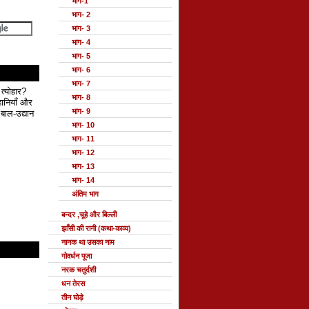
भाग-1
भाग- 2
भाग- 3
भाग- 4
भाग- 5
भाग- 6
भाग- 7
 त्योहार?
भाग- 8
हानियाँ और
भाग- 9
बाल-उद्यान
भाग- 10
भाग- 11
भाग- 12
भाग- 13
भाग- 14
अंतिम भाग
बन्दर ,चूहे और बिल्ली
झाँसी की रानी (कथा-काव्य)
नानक था उसका नाम
गोवर्धन पूजा
नरक चतुर्दशी
धन तेरस
तीन घोड़े