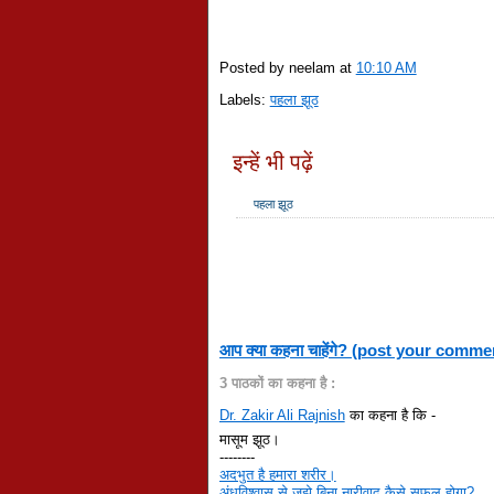
Posted by neelam
at
10:10 AM
Labels:
पहला झूठ
इन्हें भी पढ़ें
पहला झूठ
आप क्या कहना चाहेंगे? (post your comme
3 पाठकों का कहना है :
Dr. Zakir Ali Rajnish
का कहना है कि -
मासूम झूठ।
--------
अदभुत है हमारा शरीर।
अंधविश्वास से जूझे बिना नारीवाद कैसे सफल होगा?