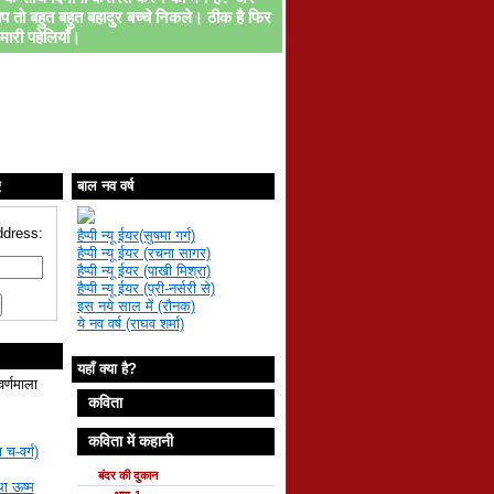
प तो बहुत बहुत बहादुर बच्चे निकले। ठीक है फिर
मारी पहेलियाँ।
ए
बाल नव वर्ष
ddress:
हैप्पी न्यू ईयर(सुषमा गर्ग)
हैप्पी न्यू ईयर (रचना सागर)
हैप्पी न्यू ईयर (पाखी मिश्रा)
हैप्पी न्यू ईयर (प्री-नर्सरी से)
इस नये साल में (रौनक)
ये नव वर्ष (राघव शर्मा)
यहाँ क्या है?
वर्णमाला
कविता
कविता में कहानी
 च-वर्ग)
बंदर की दुकान
था ऊष्म