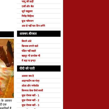
जादू की छड़ी
टर्की और बैल
धूर्त साहूकार
निरीह चिड़िया
फ़ूड प्वॉयजन
अब दो नहीं चार दिन लगेंगे
अकबर-बीरबल
कितने अंधे
खिजाब लगाने वाले
पंडित नहीं कहते
बहादुर भी डरपोक भी
मै बड़ा या इन्द्र
दीदी की पाती
अवसर क्या है
आइन्सटीन का मंत्र
ओला और स्नोफॉल
किस्मस केक कैसे बनायें
कुछ रोचक बातें - 1
े) के अवसर
कुछ रोचक बातें - 2
ैं एक
कुछ रोचक बातें - 3
हानियाँ हैं,