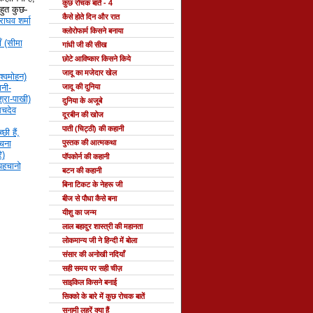
कुछ रोचक बातें - 4
 बहुत कुछ-
कैसे होते दिन और रात
राघव शर्मा
क्लोरोफार्म किसने बनाया
ँ (सीमा
गांधी जी की सीख
छोटे आविष्कार किसने किये
जादू का मजेदार खेल
श्वमोहन)
नी-
जादू की दुनिया
्रा-पाखी)
दुनिया के अजूबे
सचदेव
दूरबीन की खोज
पाती (चिट्ठी) की कहानी
छी हैं,
रचना
पुस्तक की आत्मकथा
ि)
पॉपकोर्न की कहानी
 पहचानो
बटन की कहानी
बिना टिकट के नेहरू जी
बीज से पौधा कैसे बना
यीशु का जन्म
लाल बहादुर शास्त्री की महानता
लोकमान्य जी ने हिन्दी में बोला
संसार की अनोखी नदियाँ
सही समय पर सही चीज़
साइकिल किसने बनाई
सिक्को के बारे में कुछ रोचक बातें
सुनामी लहरें क्या हैं