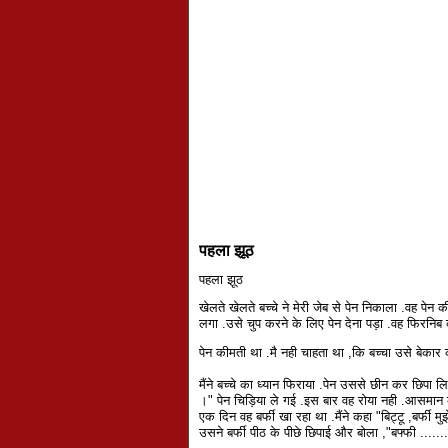
पहला झूठ
पहला झूठ
खेलते
खेलते
बच्चे ने मेरी जेब से पेन निकाला .वह पेन क
लगा .उसे चुप करने के लिए पेन देना पड़ा .वह फिरनिब 
पेन कीमती था .मै नही चाहता था ,कि बच्चा उसे बेकार
मैंने बच्चे का ध्यान फिराया .पेन उससे छीन कर छिपा ल
।" पेन चिड़िया ले गई .इस बार वह रोया नही .आसमा
एक दिन वह बर्फी खा रहा था .मैंने कहा "बिट्टू ,बर्फी मु
उसने बर्फी पीठ के पीछे छिपाई और बोला ,"बफ्फी .......