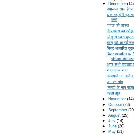
▼
December
(14)
नया-नया साल है आ
थक गई हूँ मैं गुड गर
बनते
एकता की ताकत
क्रिसमस का त्योहा
आंसू से प्यास बुझाता 
बबलू को आ गई रुल
चित्र आधारित दूस
चित्र आधारित प्रत
परिणाम और पहल
अगर सभी बादशाह ह
सात एकम सात
कामयाबी का ताबीज
जागरण गीत
“जगहों के नाम पहचान
पहला झूठ
►
November
(14)
►
October
(28)
►
September
(20
►
August
(25)
►
July
(14)
►
June
(26)
►
May
(31)