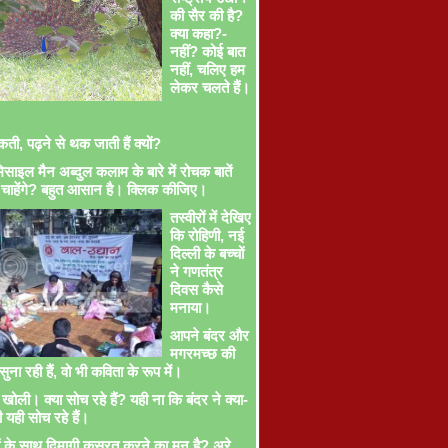
की सैर की है?
क्या कहा?-
नहीं? कोई बात
नहीं, चलिए हम
लेकर चलते हैं।
ती, पढ़ने से थक जाती हैं क्यों?
साइल मैन अब्दुल कलाम के बारे में रोचक बातें
चाहेंगे? बहुत आसान है। क्लिक कीजिए।
तस्वीरों में देखिए
कि रोहिणी, नई
दिल्ली के बच्चों
ने गणतंत्र
दिवस कैसे
मनाया।
आपने बंदर और
मगरमच्छ की
ना रही हैं, वो भी कविता के रूप में।
खोली। क्या सोच रहे हैं? यही ना कि बंदर ने क्या-
ी यही सोच रहे हैं।
ों के साथ दिमागी कसरत करने का मन है? अरे