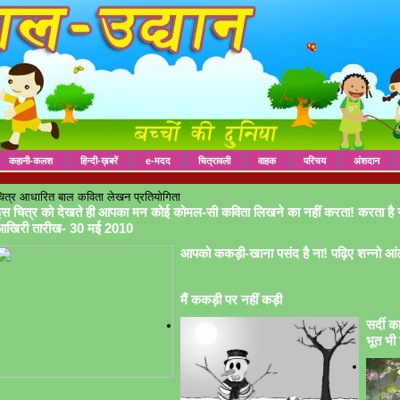
कहानी-कलश
हिन्दी-ख़बरें
e-मदद
चित्रावली
वाहक
परिचय
अंशदान
ित्र आधारित बाल कविता लेखन प्रतियोगिता
स चित्र को देखते ही आपका मन कोई कोमल-सी कविता लिखने का नहीं करता! करता है 
आखिरी तारीख- 30 मई 2010
आपको ककड़ी-खाना पसंद है ना! पढ़िए शन्नो आं
मैं ककड़ी पर नहीं कड़ी
सर्दी क
भूत भी 