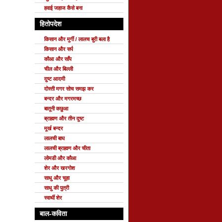
हवाई जहाज कैसे बना
हितोपदेश
किसान और मुर्गी / लालच बुरी बला है
किसान और सर्प
कौआ और साँप
चील और बिल्ली
दुष्ट आदमी
दोस्ती मगर सोच समझ कर
बन्दर और मगरमच्छ
बातूनी कछुआ
ब्राह्मण और तीन दुष्ट
मूर्ख बन्दर
लालची बाघ
लालची ब्राह्मण और चीता
लोमडी और कौआ
शेर और खरगोश
साधु और चूहा
साधु की पुत्री
स्वार्थी शेर
बाल-कविता