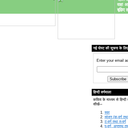
वाह! आ
बूझिए ह
नई पोस्ट की सूचना के लि
Enter your email a
हिन्दी वर्णमाला
कविता के माध्यम से हिन्दी 
सीखें॰॰
स्वर
व्यंजन (क-वर्ग तथा
ट-वर्ग तथा त-वर्ग
प-वर्ग, अन्तस्थ त