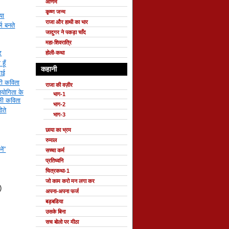
ओणम
कृष्ण जन्म
या
राजा और हाथी का भार
्ल बनते
जादुगर ने पकड़ा चाँद
महा-शिवरात्रि
र
होली-कथा
हूँ
कहानी
ाई
री कविता
राजा की वज़ीर
ियोगिता के
भाग-1
ी कविता
भाग-2
ोते
भाग-3
छाया का भ्रम
रुमाल
ें”
सच्चा कर्म
प्रतिध्वनि
चित्रकथा-1
जो काम करो मन लगा कर
)
अपना-अपना फर्ज
बड़बडिया
उसके बिना
सच बोलो पर मीठा