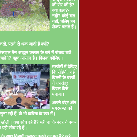
की सैर की है?
क्या कहा?-
नहीं? कोई बात
नहीं, चलिए हम
लेकर चलते हैं।
ती, पढ़ने से थक जाती हैं क्यों?
साइल मैन अब्दुल कलाम के बारे में रोचक बातें
चाहेंगे? बहुत आसान है। क्लिक कीजिए।
तस्वीरों में देखिए
कि रोहिणी, नई
दिल्ली के बच्चों
ने गणतंत्र
दिवस कैसे
मनाया।
आपने बंदर और
मगरमच्छ की
ना रही हैं, वो भी कविता के रूप में।
खोली। क्या सोच रहे हैं? यही ना कि बंदर ने क्या-
ी यही सोच रहे हैं।
ों के साथ दिमागी कसरत करने का मन है? अरे