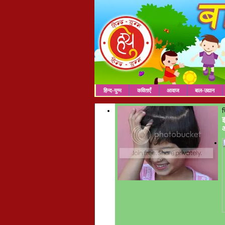
हिन्द-युग्म
कविताएँ
आवाज
बाल-उद्यान
च
इ