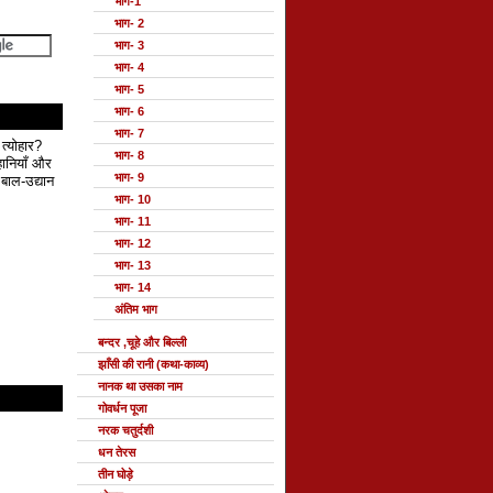
भाग-1
भाग- 2
भाग- 3
भाग- 4
भाग- 5
भाग- 6
भाग- 7
 त्योहार?
भाग- 8
हानियाँ और
भाग- 9
बाल-उद्यान
भाग- 10
भाग- 11
भाग- 12
भाग- 13
भाग- 14
अंतिम भाग
बन्दर ,चूहे और बिल्ली
झाँसी की रानी (कथा-काव्य)
नानक था उसका नाम
गोवर्धन पूजा
नरक चतुर्दशी
धन तेरस
तीन घोड़े