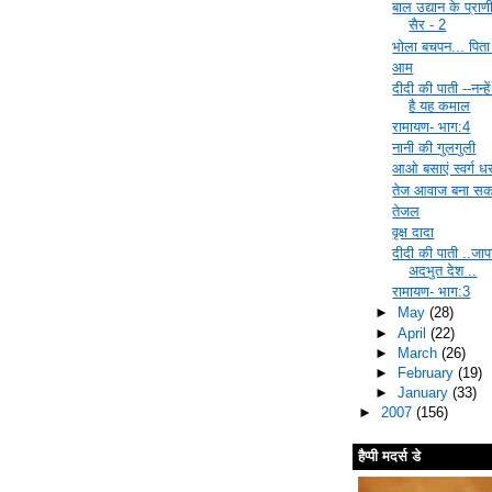
बाल उद्यान के प्राण
सैर - 2
भोला बचपन... पिता क
आम
दीदी की पाती --नन्ह
है यह कमाल
रामायण- भाग:4
नानी की गुलगुली
आओ बसाएं स्वर्ग ध
तेज आवाज बना सकत
तेजल
वृक्ष दादा
दीदी की पाती ..जा
अदभुत देश ..
रामायण- भाग:3
►
May
(28)
►
April
(22)
►
March
(26)
►
February
(19)
►
January
(33)
►
2007
(156)
हैप्पी मदर्स डे