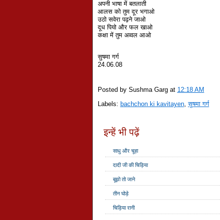
अपनी भाषा में बतलाती
आलस को तुम दूर भगाओ
उठो सवेरा पढ़ने जाओ
दूध पियो और फल खाओ
कक्षा में तुम अव्वल आओ
सुषमा गर्ग
24.06.08
Posted by Sushma Garg
at
12:18 AM
Labels:
bachchon ki kavitayen
,
सुषमा गर्ग
इन्हें भी पढ़ें
साधु और चूहा
दादी जी की चिड़िया
बूझो तो जाने
तीन घोड़े
चिड़िया रानी