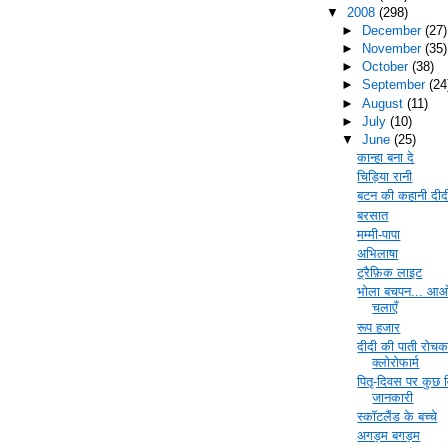
▼
2008
(298)
►
December
(27)
►
November
(35)
►
October
(38)
►
September
(24
►
August
(11)
►
July
(10)
▼
June
(25)
कान्हा बना दे
चिड़िया रानी
बटन की कहानी दीद
बरसात
मम्मी-पापा
अभिलाषा
ट्रैफ़िक लाइट
भोला बचपन... आ
चलाएँ
रूप हजार
दीदी की पाती रोचक
क्लोरोफार्म
पितृ-दिवस पर कुछ व
जानकारी
स्कॉटलैंड के बच्चे
अगड़म बगड़म