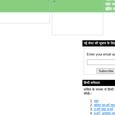
वाह! आ
बूझिए ह
नई पोस्ट की सूचना के लि
Enter your email a
हिन्दी वर्णमाला
कविता के माध्यम से हिन्दी 
सीखें॰॰
स्वर
व्यंजन (क-वर्ग तथा
ट-वर्ग तथा त-वर्ग
प-वर्ग, अन्तस्थ त