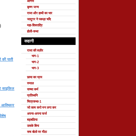
ओणम
कृष्ण जन्म
राजा और हाथी का भार
जादुगर ने पकड़ा चाँद
महा-शिवरात्रि
)
होली-कथा
कहानी
राजा की वज़ीर
भाग-1
ी की पाती
भाग-2
भाग-3
छाया का भ्रम
रुमाल
ओ साइकिल
सच्चा कर्म
प्रतिध्वनि
चित्रकथा-1
 आविष्कार
जो काम करो मन लगा कर
अपना-अपना फर्ज
िशेष
बड़बडिया
उसके बिना
सच बोलो पर मीठा