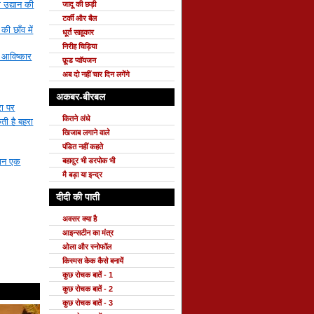
ी उद्यान की
जादू की छड़ी
टर्की और बैल
ी छाँव में
धूर्त साहूकार
निरीह चिड़िया
ें आविष्कार
फ़ूड प्वॉयजन
अब दो नहीं चार दिन लगेंगे
अकबर-बीरबल
रा पर
कितने अंधे
ी है बहरा
खिजाब लगाने वाले
पंडित नहीं कहते
पान एक
बहादुर भी डरपोक भी
मै बड़ा या इन्द्र
दीदी की पाती
अवसर क्या है
आइन्सटीन का मंत्र
ओला और स्नोफॉल
किस्मस केक कैसे बनायें
कुछ रोचक बातें - 1
कुछ रोचक बातें - 2
कुछ रोचक बातें - 3