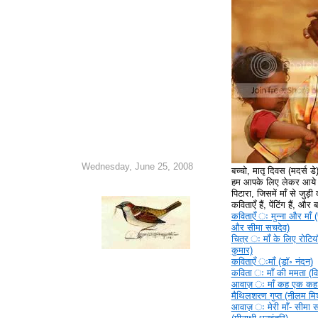
Wednesday, June 25, 2008
बच्चो, मातृ दिवस (मदर्स ड
हम आपके लिए लेकर आये ह
पिटारा, जिसमें माँ से जुड़ी क
कविताएँ हैं, पेंटिंग हैं, और
कविताएँ ‍ः मुन्ना और माँ (
और सीमा सचदेव)
चित्र ‍ः माँ के लिए रोटिया
कुमार)
कविताएँ ‍ःमाँ (डॉ॰ नंदन)
कविता ‍ः माँ की ममता (वि
आवाज़ ‍ः माँ कह एक कहा
मैथिलशरण गुप्त (नीलम मिश
आवाज़ ‍ः मेरी माँ- सीमा 