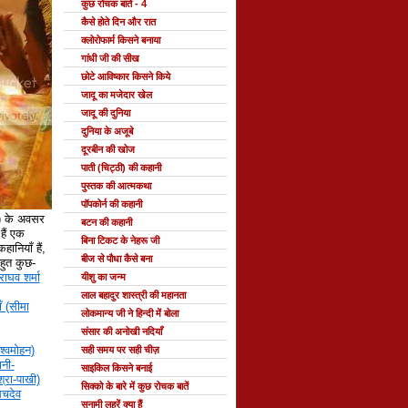
कुछ रोचक बातें - 4
कैसे होते दिन और रात
क्लोरोफार्म किसने बनाया
गांधी जी की सीख
छोटे आविष्कार किसने किये
जादू का मजेदार खेल
जादू की दुनिया
दुनिया के अजूबे
दूरबीन की खोज
पाती (चिट्ठी) की कहानी
पुस्तक की आत्मकथा
पॉपकोर्न की कहानी
े) के अवसर
बटन की कहानी
ैं एक
बिना टिकट के नेहरू जी
हानियाँ हैं,
बीज से पौधा कैसे बना
 बहुत कुछ-
राघव शर्मा
यीशु का जन्म
लाल बहादुर शास्त्री की महानता
ँ (सीमा
लोकमान्य जी ने हिन्दी में बोला
संसार की अनोखी नदियाँ
श्वमोहन)
सही समय पर सही चीज़
नी-
साइकिल किसने बनाई
्रा-पाखी)
सिक्को के बारे में कुछ रोचक बातें
सचदेव
सुनामी लहरें क्या हैं