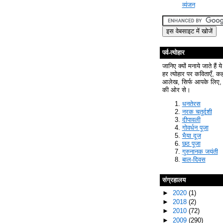
व्यंजन
पर्व-त्योहार
जानिए क्यों मनाये जाते हैं ये
हर त्योहार पर कविताएँ, क
आलेख, सिर्फ आपके लिए, 
की ओर से।
धनतेरस
नरक चतुर्दशी
दीपावली
गोवर्धन पूजा
भैया दूज
छठ पूजा
गुरुनानक जयंती
बाल-दिवस
संग्रहालय
►
2020
(1)
►
2018
(2)
►
2010
(72)
►
2009
(290)