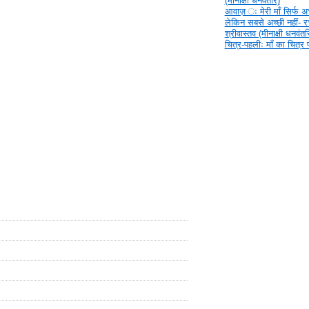
(मीनाक्षी धनवंतरि)
आवाज़ ‍ः मेरी माँ सिर्फ अच्
लेकिन सबसे अच्छी नहीं- 
श्रीवास्तव (मीनाक्षी धनवंतर
चित्र-पहलीः माँ का चित्र