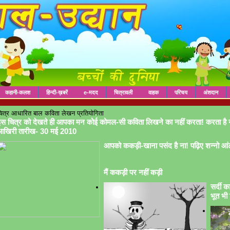
कहानी-कलश
हिन्दी-ख़बरें
e-मदद
चित्रावली
वाहक
परिचय
अंशदान
ित्र आधारित बाल कविता लेखन प्रतियोगिता
स चित्र को देखते ही आपका मन कोई कोमल-सी कविता लिखने का नहीं करता! करता है 
आखिरी तारीख- 30 मई 2010
आपको ककड़ी-खाना पसंद है ना! पढ़िए शन्नो आं
मैं ककड़ी पर नहीं कड़ी
सर्दी क
भूत भी 