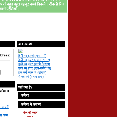
प तो बहुत बहुत बहादुर बच्चे निकले। ठीक है फिर
मारी पहेलियाँ।
ए
बाल नव वर्ष
ddress:
हैप्पी न्यू ईयर(सुषमा गर्ग)
हैप्पी न्यू ईयर (रचना सागर)
हैप्पी न्यू ईयर (पाखी मिश्रा)
हैप्पी न्यू ईयर (प्री-नर्सरी से)
इस नये साल में (रौनक)
ये नव वर्ष (राघव शर्मा)
यहाँ क्या है?
वर्णमाला
कविता
कविता में कहानी
 च-वर्ग)
बंदर की दुकान
था ऊष्म