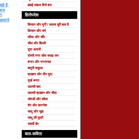
छी हैं,
हवाई जहाज कैसे बना
रचना
हितोपदेश
ि)
 पहचानो
किसान और मुर्गी / लालच बुरी बला है
किसान और सर्प
कौआ और साँप
चील और बिल्ली
दुष्ट आदमी
दोस्ती मगर सोच समझ कर
बन्दर और मगरमच्छ
बातूनी कछुआ
ब्राह्मण और तीन दुष्ट
मूर्ख बन्दर
लालची बाघ
लालची ब्राह्मण और चीता
लोमडी और कौआ
शेर और खरगोश
साधु और चूहा
साधु की पुत्री
स्वार्थी शेर
बाल-कविता