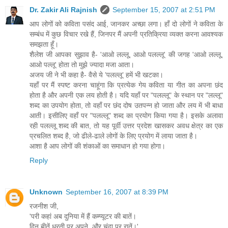
Dr. Zakir Ali Rajnish
September 15, 2007 at 2:51 PM
आप लोगों को कविता पसंद आई, जानकर अच्छा लगा। हाँ दो लोगों ने कविता के
सम्बंध में कुछ विचार रखे हैं, जिनपर मैं अपनी प्रतिक्रिया व्यक्त करना आवश्यक
समझता हूँ।
शैलेश जी आपका सुझाव है- 'आओ लल्लू, आओ पलल्लू' की जगह 'आओ लल्लू,
आओ पल्लू' होता तो मुझे ज्यादा मजा आता।
अजय जी ने भी कहा है- वैसे ये ’पलल्लू’ हमें भी खटका।
यहाँ पर मैं स्पष्ट करना चाहूंगा कि प्रत्येक गेय कविता या गीत का अपना छंद
होता है और अपनी एक लय होती है। यदि यहाँ पर "पलल्लू" के स्थान पर "लल्लू"
शब्द का उपयोग होता, तो वहाँ पर छंद दोष उतपन्न हो जाता और लय में भी बाधा
आती। इसीलिए वहाँ पर "पलल्लू" शब्द का प्रयोग किया गया है। इसके अलावा
रही पलल्लू शब्‍द की बात, तो यह पूर्वी उत्तर प्रदेश खासकर अवध क्षेत्र का एक
प्रचलित शब्द है, जो ढीले-ढाले लोगों के लिए प्रयोग में लाया जाता है।
आशा है आप लोगों की शंकाओं का समाधान हो गया होगा।
Reply
Unknown
September 16, 2007 at 8:39 PM
रजनीश जी,
'परी कहां अब दुनिया में हैं कम्प्यूटर की बातें।
दिन बीतें धरती पर अपने, और चंदा पर रातें।'