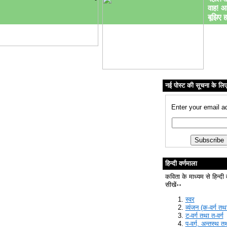
वाह! आ
बूझिए ह
नई पोस्ट की सूचना के लि
Enter your email a
हिन्दी वर्णमाला
कविता के माध्यम से हिन्दी 
सीखें॰॰
स्वर
व्यंजन (क-वर्ग तथा
ट-वर्ग तथा त-वर्ग
प-वर्ग, अन्तस्थ त