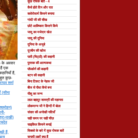
कुछ रोचक बातें - 4
कैसे होते दिन और रात
क्लोरोफार्म किसने बनाया
गांधी जी की सीख
छोटे आविष्कार किसने किये
जादू का मजेदार खेल
जादू की दुनिया
दुनिया के अजूबे
दूरबीन की खोज
पाती (चिट्ठी) की कहानी
े) के अवसर
पुस्तक की आत्मकथा
ैं एक
पॉपकोर्न की कहानी
हानियाँ हैं,
बटन की कहानी
 बहुत कुछ-
बिना टिकट के नेहरू जी
राघव शर्मा
बीज से पौधा कैसे बना
ँ (सीमा
यीशु का जन्म
लाल बहादुर शास्त्री की महानता
लोकमान्य जी ने हिन्दी में बोला
श्वमोहन)
नी-
संसार की अनोखी नदियाँ
्रा-पाखी)
सही समय पर सही चीज़
सचदेव
साइकिल किसने बनाई
सिक्को के बारे में कुछ रोचक बातें
छी हैं,
रचना
सुनामी लहरें क्या हैं