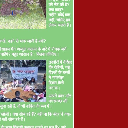
की सैर की है?
क्या कहा?-
नहीं? कोई बात
नहीं, चलिए हम
लेकर चलते हैं।
ती, पढ़ने से थक जाती हैं क्यों?
साइल मैन अब्दुल कलाम के बारे में रोचक बातें
चाहेंगे? बहुत आसान है। क्लिक कीजिए।
तस्वीरों में देखिए
कि रोहिणी, नई
दिल्ली के बच्चों
ने गणतंत्र
दिवस कैसे
मनाया।
आपने बंदर और
मगरमच्छ की
ना रही हैं, वो भी कविता के रूप में।
खोली। क्या सोच रहे हैं? यही ना कि बंदर ने क्या-
ी यही सोच रहे हैं।
ों के साथ दिमागी कसरत करने का मन है? अरे