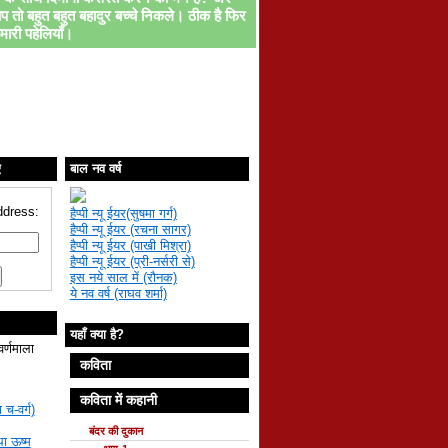
प तो बहुत बहुत बहादुर बच्चे निकले। ठीक है फिर
मारी पहेलियाँ।
ए
बाल नव वर्ष
ddress:
हैप्पी न्यू ईयर(सुषमा गर्ग)
हैप्पी न्यू ईयर (रचना सागर)
हैप्पी न्यू ईयर (पाखी मिश्रा)
हैप्पी न्यू ईयर (प्री-नर्सरी से)
इस नये साल में (रौनक)
ये नव वर्ष (राघव शर्मा)
यहाँ क्या है?
वर्णमाला
कविता
कविता में कहानी
 च-वर्ग)
बंदर की दुकान
था ऊष्म