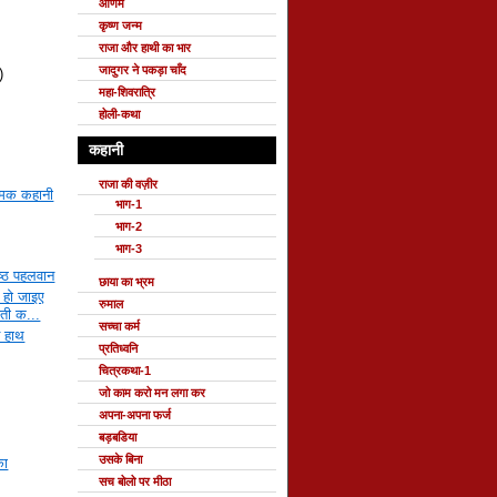
ओणम
कृष्ण जन्म
राजा और हाथी का भार
जादुगर ने पकड़ा चाँद
)
महा-शिवरात्रि
होली-कथा
कहानी
राजा की वज़ीर
त्मक कहानी
भाग-1
भाग-2
भाग-3
रेष्ठ पहलवान
छाया का भ्रम
े हो जाइए
रुमाल
्ती क...
सच्चा कर्म
े हाथ
प्रतिध्वनि
चित्रकथा-1
जो काम करो मन लगा कर
अपना-अपना फर्ज
बड़बडिया
उसके बिना
का
सच बोलो पर मीठा