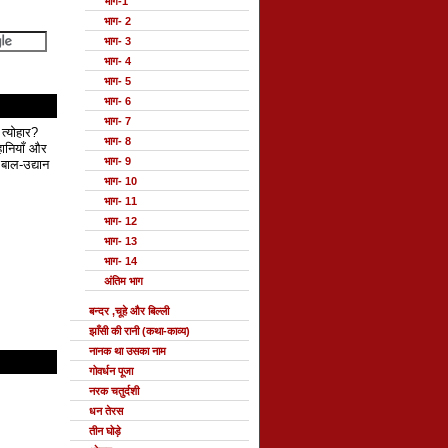
भाग-1
भाग- 2
भाग- 3
भाग- 4
भाग- 5
भाग- 6
भाग- 7
 त्योहार?
भाग- 8
हानियाँ और
भाग- 9
बाल-उद्यान
भाग- 10
भाग- 11
भाग- 12
भाग- 13
भाग- 14
अंतिम भाग
बन्दर ,चूहे और बिल्ली
झाँसी की रानी (कथा-काव्य)
नानक था उसका नाम
गोवर्धन पूजा
नरक चतुर्दशी
धन तेरस
तीन घोड़े