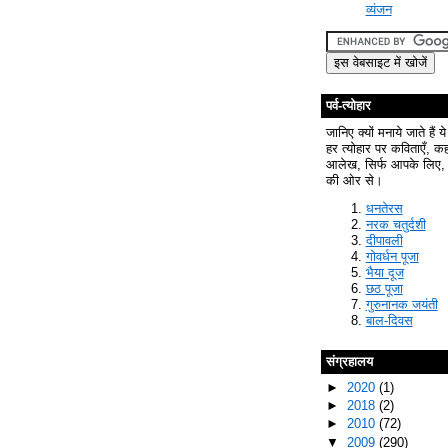
व्यंजन
पर्व-त्योहार
जानिए क्यों मनाये जाते हैं ये
हर त्योहार पर कविताएँ, क
आलेख, सिर्फ आपके लिए, 
की ओर से।
धनतेरस
नरक चतुर्दशी
दीपावली
गोवर्धन पूजा
भैया दूज
छठ पूजा
गुरुनानक जयंती
बाल-दिवस
संग्रहालय
►
2020
(1)
►
2018
(2)
►
2010
(72)
▼
2009
(290)