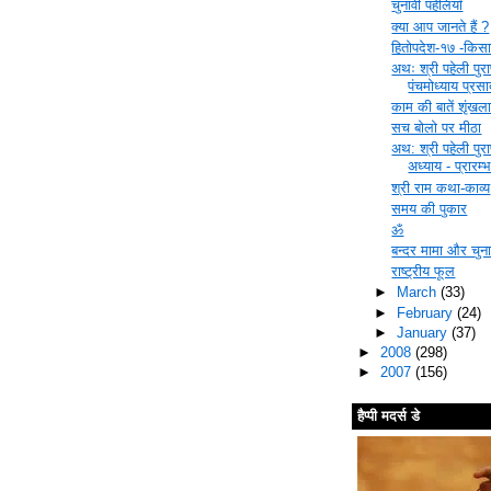
चुनावी पहेलियाँ
क्या आप जानते हैं ?
हितोपदेश-१७ -किस
अथः श्री पहेली पुरा
पंचमोध्याय प्रस
काम की बातें शृंख
सच बोलो पर मीठा
अथ: श्री पहेली पुरा
अध्याय - प्रारम्
श्री राम कथा-काव्य
समय की पुकार
ॐ
बन्दर मामा और चुन
राष्ट्रीय फूल
►
March
(33)
►
February
(24)
►
January
(37)
►
2008
(298)
►
2007
(156)
हैप्पी मदर्स डे