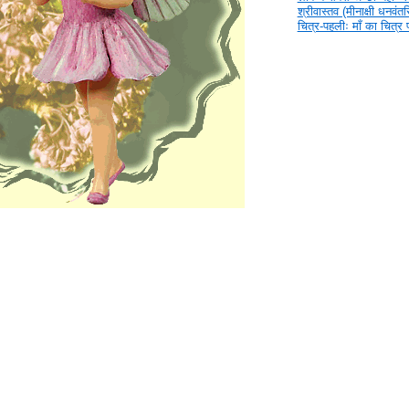
श्रीवास्तव (मीनाक्षी धनवंतर
चित्र-पहलीः माँ का चित्र