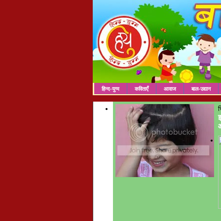
हिन्द-युग्म
कविताएँ
आवाज
बाल-उद्यान
च
इ