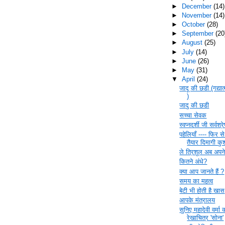
►
December
(14)
►
November
(14)
►
October
(28)
►
September
(20
►
August
(25)
►
July
(14)
►
June
(26)
►
May
(31)
▼
April
(24)
जादू की छडी (गद्या
)
जादु की छडी
सच्चा सेवक
स्वप्नदर्शी जी सर्वश्
पहेलियाँ ---- फिर स
तैयार दिमागी कुश
ले त्रिशूल अब अपन
कितने अंधे?
क्या आप जानते हैं ?
समय का महत्व
बेटी भी होती है खास
आपके मंत्रालय
सुनिए महादेवी वर्मा 
रेखाचित्र 'सोना'