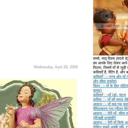
बच्चो, मातृ दिवस (मदर्स ड
हम आपके लिए लेकर आये ह
Wednesday, April 29, 2009
पिटारा, जिसमें माँ से जुड़ी क
कविताएँ हैं, पेंटिंग हैं, और
कविताएँ ‍ः मुन्ना और माँ (
और सीमा सचदेव)
चित्र ‍ः माँ के लिए रोटिया
कुमार)
कविताएँ ‍ःमाँ (डॉ॰ नंदन)
कविता ‍ः माँ की ममता (वि
आवाज़ ‍ः माँ कह एक कहा
मैथिलशरण गुप्त (नीलम मिश
आवाज़ ‍ः मेरी माँ- सीमा 
(मीनाक्षी धनवंतरि)
आवाज़ ‍ः मेरी माँ सिर्फ अच्
लेकिन सबसे अच्छी नहीं- 