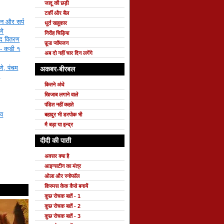
जादू की छड़ी
टर्की और बैल
ान और सर्प
धूर्त साहूकार
णे
निरीह चिड़िया
ाद वितरण
फ़ूड प्वॉयजन
ला- कडी १
अब दो नहीं चार दिन लगेंगे
णे, पंचम
अकबर-बीरबल
भ
कितने अंधे
खिजाब लगाने वाले
पंडित नहीं कहते
ाव
बहादुर भी डरपोक भी
मै बड़ा या इन्द्र
दीदी की पाती
अवसर क्या है
आइन्सटीन का मंत्र
ओला और स्नोफॉल
किस्मस केक कैसे बनायें
कुछ रोचक बातें - 1
कुछ रोचक बातें - 2
कुछ रोचक बातें - 3