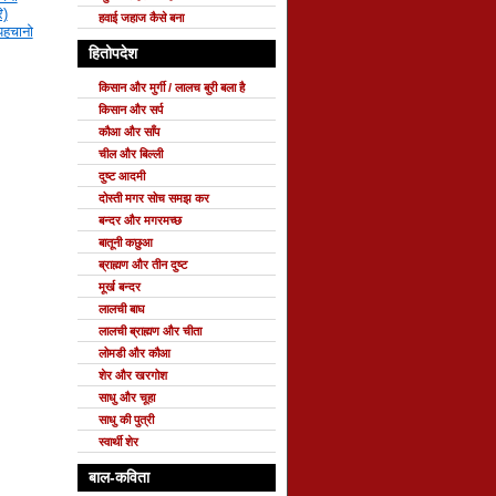
ि)
हवाई जहाज कैसे बना
 पहचानो
हितोपदेश
किसान और मुर्गी / लालच बुरी बला है
किसान और सर्प
कौआ और साँप
चील और बिल्ली
दुष्ट आदमी
दोस्ती मगर सोच समझ कर
बन्दर और मगरमच्छ
बातूनी कछुआ
ब्राह्मण और तीन दुष्ट
मूर्ख बन्दर
लालची बाघ
लालची ब्राह्मण और चीता
लोमडी और कौआ
शेर और खरगोश
साधु और चूहा
साधु की पुत्री
स्वार्थी शेर
बाल-कविता