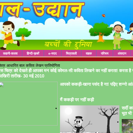
कहानी-कलश
हिन्दी-ख़बरें
e-मदद
चित्रावली
वाहक
परिचय
अंशदान
ित्र आधारित बाल कविता लेखन प्रतियोगिता
स चित्र को देखते ही आपका मन कोई कोमल-सी कविता लिखने का नहीं करता! करता है 
आखिरी तारीख- 30 मई 2010
आपको ककड़ी-खाना पसंद है ना! पढ़िए शन्नो आं
मैं ककड़ी पर नहीं कड़ी
सर्दी क
भूत भी 