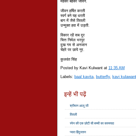
महका बहका जीवन.
जीवन हर्षित करती
स्वर्ग बने यह धरती
बाग में जैसे तितली
उन्मुक्त हवा में उड़ती.
विकार रहें सब दूर
चित्त निर्मल भरपूर
दुख गम से अनजान
चेहरे पर छाये नूर.
कुलवंत सिंह
Posted by Kavi Kulwant
at
11:35 AM
Labels:
baal kavita
,
butterfly
,
kavi kulawan
इन्हें भी पढ़ें
श्रीमान आलू जी
तितली
स्पेन की एक छोटी सी बच्ची का काव्यपाठ
प्यारा हिंदुस्तान