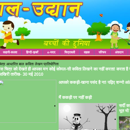
कहानी-कलश
हिन्दी-ख़बरें
e-मदद
चित्रावली
वाहक
परिचय
अंशदान
ित्र आधारित बाल कविता लेखन प्रतियोगिता
स चित्र को देखते ही आपका मन कोई कोमल-सी कविता लिखने का नहीं करता! करता है 
आखिरी तारीख- 30 मई 2010
आपको ककड़ी-खाना पसंद है ना! पढ़िए शन्नो आं
मैं ककड़ी पर नहीं कड़ी
सर्दी क
भूत भी 