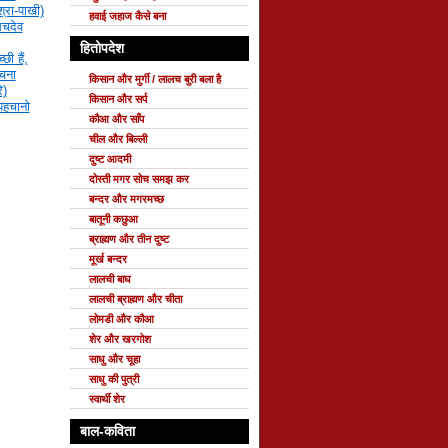
्रा-पाखी)
हवाई जहाज कैसे बना
सचदेव
हितोपदेश
छी हैं,
रचना
किसान और मुर्गी / लालच बुरी बला है
ि)
किसान और सर्प
 पहचानो
कौआ और साँप
चील और बिल्ली
दुष्ट आदमी
दोस्ती मगर सोच समझ कर
बन्दर और मगरमच्छ
बातूनी कछुआ
ब्राह्मण और तीन दुष्ट
मूर्ख बन्दर
लालची बाघ
लालची ब्राह्मण और चीता
लोमडी और कौआ
शेर और खरगोश
साधु और चूहा
साधु की पुत्री
स्वार्थी शेर
बाल-कविता