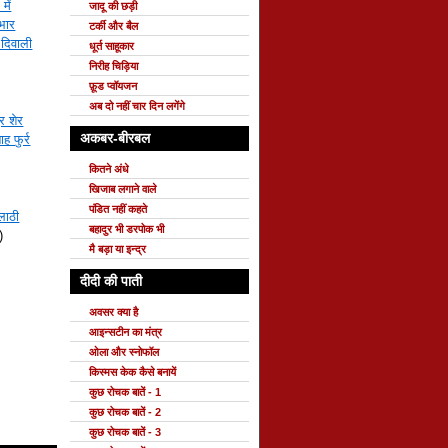
में
जादू की छड़ी
भार
टर्की और बैल
दिवाली
धूर्त साहूकार
निरीह चिड़िया
फ़ूड प्वॉयजन
अब दो नहीं चार दिन लगेंगे
र शेर
अकबर-बीरबल
ह फुर्र
कितने अंधे
खिजाब लगाने वाले
पंडित नहीं कहते
लाठी
बहादुर भी डरपोक भी
)
मै बड़ा या इन्द्र
दीदी की पाती
अवसर क्या है
आइन्सटीन का मंत्र
ओला और स्नोफॉल
किस्मस केक कैसे बनायें
कुछ रोचक बातें - 1
कुछ रोचक बातें - 2
कुछ रोचक बातें - 3