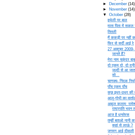
►
December
(14)
►
November
(14)
▼
October
(28)
हथेली पर बाल
माता पिता में सकल
तितली
मैं ककड़ी पर नहीं क
फिर से सर्दी आई रे
27 अक्टूबर 2009-
जानते हैं?
मेरा नाम चुकंदर बाब
दो एकम् दो, दो दुन
जल्दी से आ जात
सो...
चाणक्य- निंदक नियर
पाँच एकम पाँच
कुछ इधर-उधर की बा
आलू-गोभी का वार्ता
अब्दुल कलाम: रामेश
राष्ट्रपति भवन
आज है धनतेरस
तुम्हीं बताओ नानी क
कहां से लाऊं ?
जगमग आई दीवाली