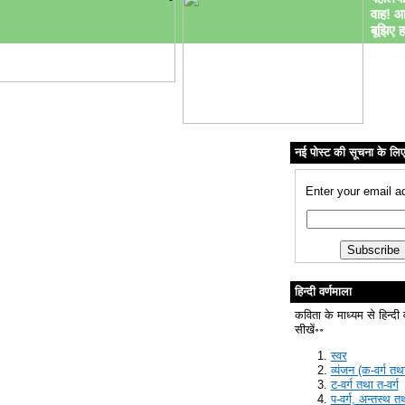
वाह! आ
बूझिए ह
नई पोस्ट की सूचना के लि
Enter your email a
हिन्दी वर्णमाला
कविता के माध्यम से हिन्दी 
सीखें॰॰
स्वर
व्यंजन (क-वर्ग तथा
ट-वर्ग तथा त-वर्ग
प-वर्ग, अन्तस्थ त