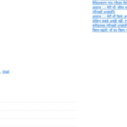
मैथिलशरण गुप्त (नीलम मिश
आवाज़ ‍ः मेरी माँ- सीमा 
(मीनाक्षी धनवंतरि)
आवाज़ ‍ः मेरी माँ सिर्फ अच्
लेकिन सबसे अच्छी नहीं- 
श्रीवास्तव (मीनाक्षी धनवंतर
चित्र-पहलीः माँ का चित्र
t
,
titali