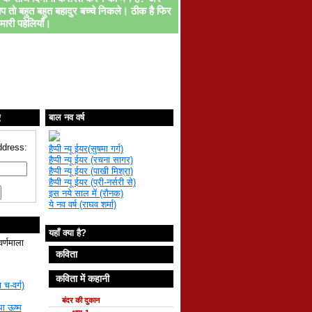
प तो बहुत बहुत बहादुर बच्चे निकले। ठीक है फिर
मारी पहेलियाँ।
ए
बाल नव वर्ष
ddress:
हैप्पी न्यू ईयर(सुषमा गर्ग)
हैप्पी न्यू ईयर (रचना सागर)
हैप्पी न्यू ईयर (पाखी मिश्रा)
हैप्पी न्यू ईयर (प्री-नर्सरी से)
इस नये साल में (रौनक)
ये नव वर्ष (राघव शर्मा)
यहाँ क्या है?
वर्णमाला
कविता
कविता में कहानी
 च-वर्ग)
बंदर की दुकान
था ऊष्म