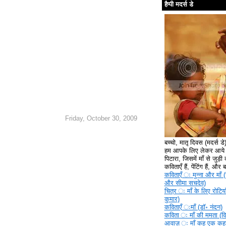
हैप्पी मदर्स डे
Friday, October 30, 2009
बच्चो, मातृ दिवस (मदर्स ड
हम आपके लिए लेकर आये ह
पिटारा, जिसमें माँ से जुड़ी क
कविताएँ हैं, पेंटिंग हैं, और
कविताएँ ‍ः मुन्ना और माँ (
और सीमा सचदेव)
चित्र ‍ः माँ के लिए रोटिया
कुमार)
कविताएँ ‍ःमाँ (डॉ॰ नंदन)
कविता ‍ः माँ की ममता (वि
आवाज़ ‍ः माँ कह एक कहा