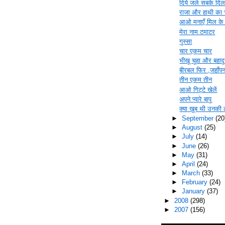
दिये जले सबके दिल 
राजा और हाथी का 
आओ मनाएँ मिल के 
मेरा नाम टमाटर
गुस्सा
चार एकम चार
भीखू चूहा और बहादु
बीरबल फिर ,जहाँपना
तीन एकम तीन
आओ गिट्टे खेलें
अपने प्यारे बापू
क्या खूब थी उनकी 
►
September
(20
►
August
(25)
►
July
(14)
►
June
(26)
►
May
(31)
►
April
(24)
►
March
(33)
►
February
(24)
►
January
(37)
►
2008
(298)
►
2007
(156)