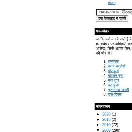
व्यंजन
पर्व-त्योहार
जानिए क्यों मनाये जाते हैं ये
हर त्योहार पर कविताएँ, क
आलेख, सिर्फ आपके लिए, 
की ओर से।
धनतेरस
नरक चतुर्दशी
दीपावली
गोवर्धन पूजा
भैया दूज
छठ पूजा
गुरुनानक जयंती
बाल-दिवस
संग्रहालय
►
2020
(1)
►
2018
(2)
►
2010
(72)
▼
2009
(290)