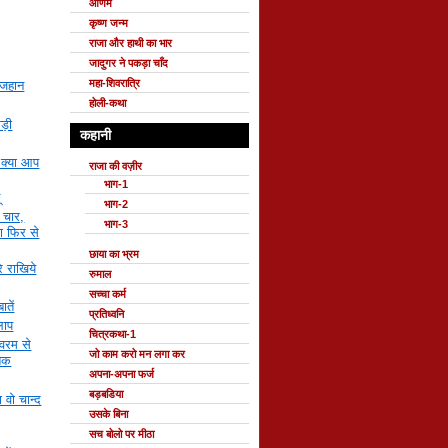
ओणम
कृष्ण जन्म
राजा और हाथी का भार
जादुगर ने पकड़ा चाँद
महा-शिवरात्रि
 जहान
होली-कथा
ड़ी
कहानी
 क्या आप
राजा की वज़ीर
भाग-1
ू
भाग-2
ी चार,
भाग-3
ा फिर से
छाया का भ्रम
े राखिये
रुमाल
सच्चा कर्म
तें
प्रतिध्वनि
लाप
चित्रकथा-1
्वरम से
जो काम करो मन लगा कर
 तक
अपना-अपना फर्ज
बड़बडिया
ा वो चान्द
उसके बिना
सच बोलो पर मीठा