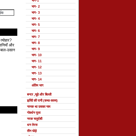
भाग-1
भाग- 2
भाग- 3
भाग- 4
भाग- 5
भाग- 6
भाग- 7
 त्योहार?
भाग- 8
हानियाँ और
भाग- 9
बाल-उद्यान
भाग- 10
भाग- 11
भाग- 12
भाग- 13
भाग- 14
अंतिम भाग
बन्दर ,चूहे और बिल्ली
झाँसी की रानी (कथा-काव्य)
नानक था उसका नाम
गोवर्धन पूजा
नरक चतुर्दशी
धन तेरस
तीन घोड़े