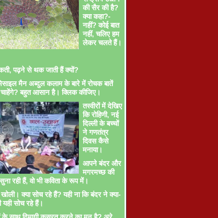
की सैर की है?
क्या कहा?-
नहीं? कोई बात
नहीं, चलिए हम
लेकर चलते हैं।
ती, पढ़ने से थक जाती हैं क्यों?
साइल मैन अब्दुल कलाम के बारे में रोचक बातें
चाहेंगे? बहुत आसान है। क्लिक कीजिए।
तस्वीरों में देखिए
कि रोहिणी, नई
दिल्ली के बच्चों
ने गणतंत्र
दिवस कैसे
मनाया।
आपने बंदर और
मगरमच्छ की
ना रही हैं, वो भी कविता के रूप में।
खोली। क्या सोच रहे हैं? यही ना कि बंदर ने क्या-
ी यही सोच रहे हैं।
ों के साथ दिमागी कसरत करने का मन है? अरे