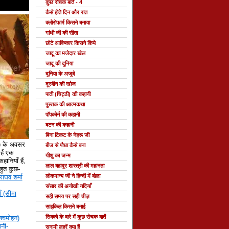
कुछ रोचक बातें - 4
कैसे होते दिन और रात
क्लोरोफार्म किसने बनाया
गांधी जी की सीख
छोटे आविष्कार किसने किये
जादू का मजेदार खेल
जादू की दुनिया
दुनिया के अजूबे
दूरबीन की खोज
पाती (चिट्ठी) की कहानी
पुस्तक की आत्मकथा
पॉपकोर्न की कहानी
बटन की कहानी
बिना टिकट के नेहरू जी
े) के अवसर
बीज से पौधा कैसे बना
ैं एक
यीशु का जन्म
हानियाँ हैं,
लाल बहादुर शास्त्री की महानता
 बहुत कुछ-
लोकमान्य जी ने हिन्दी में बोला
राघव शर्मा
संसार की अनोखी नदियाँ
ँ (सीमा
सही समय पर सही चीज़
साइकिल किसने बनाई
सिक्को के बारे में कुछ रोचक बातें
श्वमोहन)
नी-
सुनामी लहरें क्या हैं