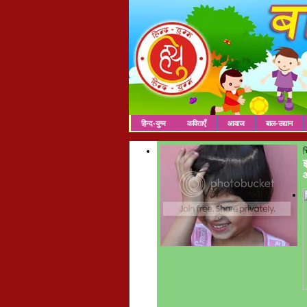
हिन्द-युग्म
कविताएँ
आवाज
बाल-उद्यान
च
इ