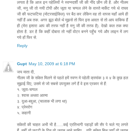
लगता है कि आज इन पहेलियों ने स्वप्नदर्शी जी की नींद छीन ली है. और नीलम
जी, मनु जी तो नयी टोपी और जूता या चप्पल लेने के वास्ते मार्केट गये थे राघव
जी की फटफटिया (मोटरसाईकिल) पर बैठ कर लेकिन वह तो वापस यहाँ आये ही
नहीं हैं अब तक. अगर झूठ बोले थे मुझसे तो फिर इस आदत से तो आप वाकिफ हैं
ही (मेरा इशारा आप की तरफ नहीं है मनु जी की तरफ है). देखो कल तक क्या
होता है. डर है कि कहीं दोबारा तो नहीं वोटर बनने पहुँच गये और लाइन में लग
गये हों फिर से.
Reply
Gupt
May 10, 2009 at 6:18 PM
जय माता दी,
नीलम जी के संकेत मिलने से पहले हमें स्वप्न मे पहेली क्रमांक ३ व ४ के कुछ हल
सुझाई दिए, उसमे से जो सबसे उपयुक्त लगे हैं वे इस प्रकार से हैं:
१. जूता-चप्पल
२. श्वास अथवा आत्मा
३. दुआ-बद्दुआ, (चालाक भी लगा था)
४. प्रेमरोग
५. कहानी
संकेतों की चाहत अभी भी है......कई प्रतिभागी पहाड़ों की सैर पे चले गए लगते
हैं. नहीं तो छुट्टी के दिन तो जवाब आने चाहिए....यदि संकेत मिल जाएँ तो जवाब