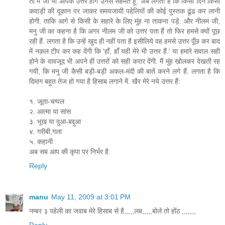
तो मैं जो भी आपके उत्तर होंगे उनसे सहमत हूँ. अब लगता है कि किसी दिन किसी
कवाड़ी की दूकान पर जाकर समयजायी पहेलियों की कोई पुस्तक ढूंढ कर लानी
होगी. ताकि आगे से किसी के सहारे के लिए मुंह ना ताकना पड़े. और नीलम जी,
मनु जी का कहना है कि अगर नीलम जी को उत्तर पता हैं तो फिर हमसे क्यों पूछ
रही हैं. लगता है कि उन्हें खुद ही नहीं पता है इसीलिये वह हमसे उत्तर पूँछ कर बाद
में नक़ल टीप कर कह देंगी कि 'हाँ, हाँ यही मेरे भी उत्तर हैं.' या हमारे सवाल सही
होने के वावजूद भी अपने ही उत्तरों को सही करार देंगी. मैं मुंह खोलकर देखती रह
गयी, कि मनु जी कैसी बड़ी-बड़ी अकल-मंदी की बातें करने लगे हैं. लगता है कि
दिमाग बहुत तेज हो गया है हिसाब लगाने में. खैर मेरे नये उत्तर हैं:
१. जूता-चप्पल
२. आत्मा या सांस
३. भूख या दुआ-बद्दुआ
४. गरीबी,गला
५. कहानी
अब सब आप की कृपा पर निर्भर है.
Reply
manu
May 11, 2009 at 3:01 PM
नम्बर ३ पहेली का जवाब मेरे हिसाब से है,,,,,लब,,,,,बोले तो होंठ ,,,,,,,
Reply