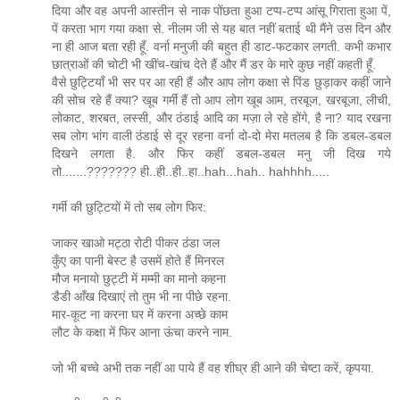
दिया और वह अपनी आस्तीन से नाक पोंछता हुआ टप्प-टप्प आंसू गिराता हुआ पें,
पें करता भाग गया कक्षा से. नीलम जी से यह बात नहीं बताई थी मैंने उस दिन और
ना ही आज बता रही हूँ. वर्ना मनुजी की बहुत ही डाट-फटकार लगती. कभी कभार
छात्राओं की चोटी भी खींच-खांच देते हैं और मैं डर के मारे कुछ नहीं कहती हूँ.
वैसे छुट्टियाँ भी सर पर आ रही हैं और आप लोग कक्षा से पिंड छुड़ाकर कहीं जाने
की सोच रहे हैं क्या? खूब गर्मीं हैं तो आप लोग खूब आम, तरबूज, खरबूजा, लीची,
लोकाट, शरबत, लस्सी, और ठंडाई आदि का मज़ा ले रहे होंगे, है ना? याद रखना
सब लोग भांग वाली ठंडाई से दूर रहना वर्ना दो-दो मेरा मतलब है कि डबल-डबल
दिखने लगता है. और फिर कहीं डबल-डबल मनु जी दिख गये
तो.......??????? ही..ही..ही..हा..hah...hah.. hahhhh.....
गर्मी की छुट्टियों में तो सब लोग फिर:
जाकर खाओ मट्ठा रोटी पीकर ठंडा जल
कुँए का पानी बेस्ट है उसमें होते हैं मिनरल
मौज मनायो छुट्टी में मम्मी का मानो कहना
डैडी आँख दिखाएं तो तुम भी ना पीछे रहना.
मार-कूट ना करना घर में करना अच्छे काम
लौट के कक्षा में फिर आना ऊंचा करने नाम.
जो भी बच्चे अभी तक नहीं आ पाये हैं वह शीघ्र ही आने की चेष्टा करें, कृपया.