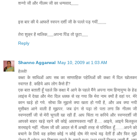
शन्नो जी और नीलम जी का धन्यवाद,,,,,,
इस बार की ये आफतें स्वपन दर्शी जी के पल्ले पड़ गयीं,,,,,,,
तेरा शुक्र है मालिक,,,,,अपना पिंड तो छूटा,,,,,
Reply
Shanno Aggarwal
May 10, 2009 at 1:03 AM
हेल्लो!
कक्षा के साथिओं आप सब का साप्ताहिक पहेलिओं की कक्षा में दिल खोलकर
स्वागत है. कहिये आप लोग कैसे हैं?
एक बात बताती हूँ पहले कि कक्षा में आने के पहले मैंने अपना नाम हिन्दयुग्म के हेड
लाइंस में देखा और मेरा दिल धक्क से रह गया कि मेरा नाम क्यों है वहां पर. मेरे
कान खड़े हो गये. सोचा कि मुझसे क्या खता हो गयी है, और अब क्या नयी
मुसीबत आने वाली है मुझपर. जब ढंग से पढ़ा तो पता लगा कि नीलम जी
स्वप्नदर्शी जी से मेरी चुगली खा रही हैं. आप चिंता ना करिये और स्वप्नदर्शी जी
आपको बाहर खड़े रहने की कोई आवश्यकता नहीं है.... आइये, आइये बिलकुल
शरमाइये नहीं. नीलम जी की आदत से मैं अच्छी तरह से परिचित हूँ.......अपने को
बचाने के लिये वह हमेशा कोई न कोई दोष मेरे मत्थे मढ़ देतीं हैं और फिर मुझे
लेथन में धकेल कर विश्राम करने के बहाने इधर-उधर घूमनें निकल जाती हैं. आप