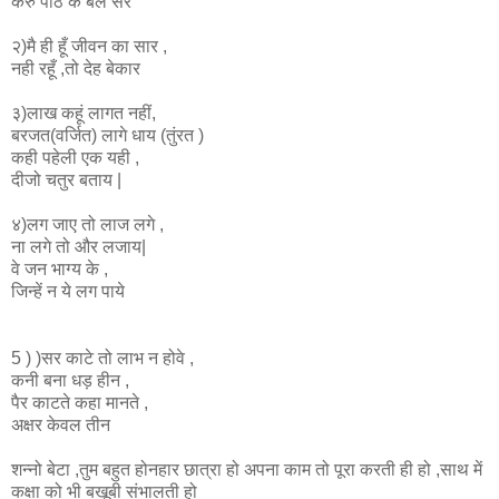
करुँ पीठ के बल सैर
२)मै ही हूँ जीवन का सार ,
नही रहूँ ,तो देह
बेकार
३)लाख कहूं लागत नहीं,
बरजत(वर्जित) लागे धाय (तुंरत )
कही पहेली एक यही ,
दीजो चतुर बताय |
४)लग जाए तो लाज लगे ,
ना लगे तो और
लजाय|
वे जन भाग्य के ,
जिन्हें न ये लग
पाये
5
)
)सर काटे तो लाभ न होवे ,
कनी बना धड़ हीन ,
पैर काटते कहा मानते ,
अक्षर केवल तीन
शन्नो बेटा ,तुम बहुत होनहार छात्रा हो अपना काम तो पूरा करती ही हो ,साथ में
कक्षा को भी बखूबी संभालती
हो