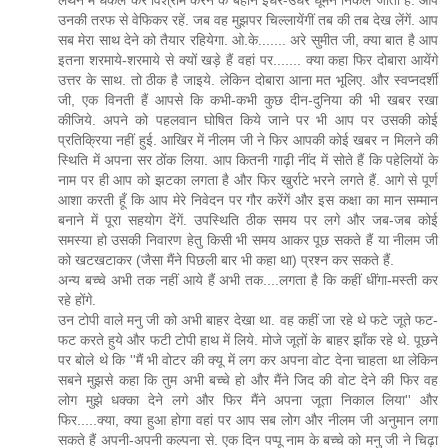
उनकी तरफ से वेफिकर रहें. जब वह मुझपर चिल्लायेंगीं तब की तब देख लेंगें. आप
सब मेरा साथ देने को तैयार रहियेगा. ओ.के....... अरे सुमीत जी, क्या बात है आप
इतना शरमाये-शरमाये से क्यों खड़े हैं वहां पर....... क्या कहा फिर दोबारा आयेंगे
उत्तर के साथ. तो ठीक है जाइये. लेकिन दोबारा आना मत भूलिए. और स्वप्नदर्शी
जी, एक विनती हैं आपसे कि कभी-कभी कुछ दीन-दुनिया की भी खबर रखा
कीजिये. अपने को पहलवान घोषित किये जाने पर भी आप पर उसकी कोई
प्रतिक्रिया नहीं हुई. आखिर में नीलम जी ने फिर आपकी कोई खबर न मिलने की
स्थिति में अपना सर ठोंक लिया. आप कितनी गाढ़ी नींद में सोते हैं कि पहेलियों के
नाम पर ही आप को झटका लगता है और फिर खुर्राटे भरने लगते हैं. आगे से पूर्ण
आशा करती हूँ कि आप मेरे निवेदन पर गौर करेंगें और इस कक्षा का मान सम्मान
बनाने में पूरा सहयोग देंगें. उपस्थिति ठीक समय पर लगे और जब-जब कोई
समस्या हो उसकी निवारण हेतु किसी भी समय आकर पूछ सकते हैं या नीलम जी
को खटखटाकर (जैसा मैंने पिछली बार भी कहा था) प्रश्न कर सकते हैं.
अन्य बच्चे अभी तक नहीं आये हैं अभी तक....लगता है कि कहीं धींगा-मस्ती कर
रहे होंगे.
उन टोपी वाले मनु जी को अभी बाहर देखा था. वह कहीं जा रहे थे फटे जूते फट-
फट करते हुये और फटी टोपी हाथ में लिये. मोजे जूतों के बाहर झाँक रहे थे. पूछने
पर बोले थे कि ''मैं भी वोटर की क्यू में लग कर अपना वोट देना चाहता था लेकिन
सबने मुझसे कहा कि तुम अभी बच्चे हो और मैंने जिद की वोट देने की फिर वह
लोग मुझे धक्का देने लगे और फिर मैंने अपना जूता निकाल लिया'' और
फिर.....क्या, क्या हुआ होगा वहां पर आप सब लोग और नीलम जी अनुमान लगा
सकते हैं अपनी-अपनी कल्पना से. एक दिन पप्पू नाम के बच्चे को मनु जी ने चिढ़ा