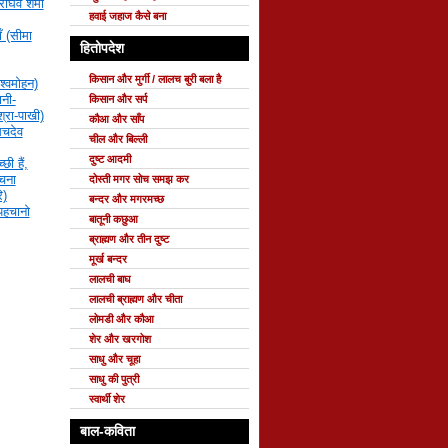
राघव शर्मा
हवाई जहाज कैसे बना
ँ (सीमा
हितोपदेश
किसान और मुर्गी / लालच बुरी बला है
श्वमोहन)
नी-
किसान और सर्प
्रा-पाखी)
कौआ और साँप
सचदेव
चील और बिल्ली
दुष्ट आदमी
छी हैं,
रचना
दोस्ती मगर सोच समझ कर
ि)
बन्दर और मगरमच्छ
 पहचानो
बातूनी कछुआ
ब्राह्मण और तीन दुष्ट
मूर्ख बन्दर
लालची बाघ
लालची ब्राह्मण और चीता
लोमडी और कौआ
शेर और खरगोश
साधु और चूहा
साधु की पुत्री
स्वार्थी शेर
बाल-कविता