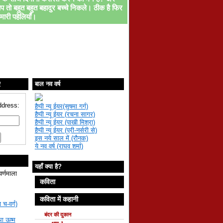
प तो बहुत बहुत बहादुर बच्चे निकले। ठीक है फिर
मारी पहेलियाँ।
ए
बाल नव वर्ष
ddress:
हैप्पी न्यू ईयर(सुषमा गर्ग)
हैप्पी न्यू ईयर (रचना सागर)
हैप्पी न्यू ईयर (पाखी मिश्रा)
हैप्पी न्यू ईयर (प्री-नर्सरी से)
इस नये साल में (रौनक)
ये नव वर्ष (राघव शर्मा)
यहाँ क्या है?
वर्णमाला
कविता
कविता में कहानी
 च-वर्ग)
बंदर की दुकान
था ऊष्म