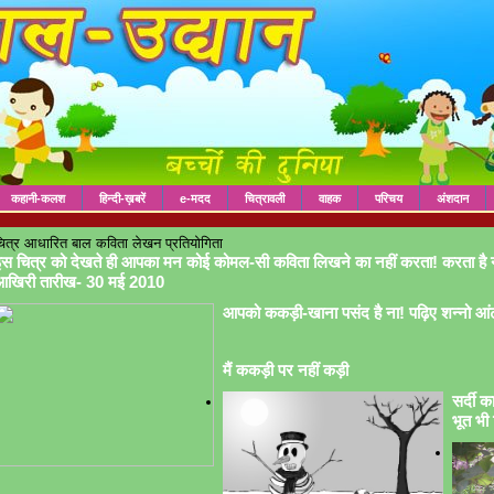
कहानी-कलश
हिन्दी-ख़बरें
e-मदद
चित्रावली
वाहक
परिचय
अंशदान
ित्र आधारित बाल कविता लेखन प्रतियोगिता
स चित्र को देखते ही आपका मन कोई कोमल-सी कविता लिखने का नहीं करता! करता है 
आखिरी तारीख- 30 मई 2010
आपको ककड़ी-खाना पसंद है ना! पढ़िए शन्नो आं
मैं ककड़ी पर नहीं कड़ी
सर्दी क
भूत भी 