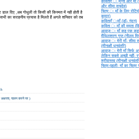
कविताएँ ‍ः मुन्ना और माँ (
और सीमा सचदेव)
चित्र ‍ः माँ के लिए रोटिया
डाल दिए ,अब गोधुली तो किसी की किस्मत में नही होती है
कुमार)
र सभी का सराहनीय प्रयास है मिलते हैं अगले शनिवार को तब
कविताएँ ‍ःमाँ (डॉ॰ नंदन)
कविता ‍ः माँ की ममता (वि
आवाज़ ‍ः माँ कह एक कहा
मैथिलशरण गुप्त (नीलम मिश
आवाज़ ‍ः मेरी माँ- सीमा 
(मीनाक्षी धनवंतरि)
आवाज़ ‍ः मेरी माँ सिर्फ अच्
लेकिन सबसे अच्छी नहीं- 
श्रीवास्तव (मीनाक्षी धनवंतर
चित्र-पहलीः माँ का चित्र
ch
का अक्षरश; पालन करने पर )