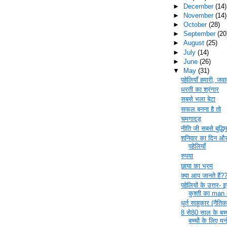
►
December
(14)
►
November
(14)
►
October
(28)
►
September
(20
►
August
(25)
►
July
(14)
►
June
(26)
▼
May
(31)
पहेलियाँ हमारी, ज
धरती का श्रंगार
सबसे भला बेटा
सफल बनना है तो
चमगादड़
नीति जी सबसे बुद्ध
शनिवार का दिन 
पहेलियाँ
रुपया
छाया का भ्रम
क्या आप जानते है
पहेलियों के उत्तर- 
कुश्ती का man 
धूर्त साहूकार (नैतिक
8 से80 साल के बच्च
बच्चों के लिए मनो