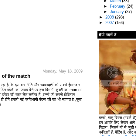
►
March
(33)
►
February
(24)
►
January
(37)
►
2008
(298)
►
2007
(156)
हैप्पी मदर्स डे
Monday, May 18, 2009
man of the match
 हो रहा है कि इस बार नीति और स्वपनदर्शी को सबसे ईमानदार
ठिन पहेली का जवाब देने पर इस दिमागी कुश्ती का man of
ेशा की तरह लेट लतीफ़ हैं ,शन्नो जी सबसे होशियार
ी होंगे हमारी नई प्रतिभागी वंदना जी का भी स्वागत है ,पूजा
b
बच्चो, मातृ दिवस (मदर्स ड
हम आपके लिए लेकर आये ह
पिटारा, जिसमें माँ से जुड़ी क
कविताएँ हैं, पेंटिंग हैं, और