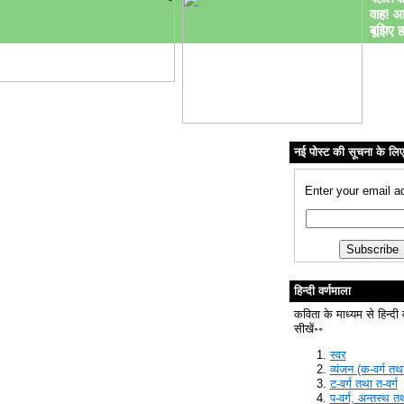
वाह! आ
बूझिए ह
नई पोस्ट की सूचना के लि
Enter your email a
हिन्दी वर्णमाला
कविता के माध्यम से हिन्दी 
सीखें॰॰
स्वर
व्यंजन (क-वर्ग तथा
ट-वर्ग तथा त-वर्ग
प-वर्ग, अन्तस्थ त