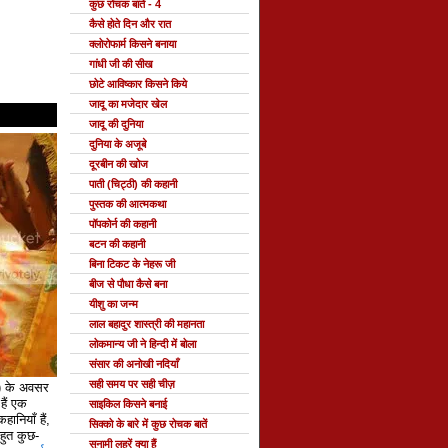
कुछ रोचक बातें - 4
कैसे होते दिन और रात
क्लोरोफार्म किसने बनाया
गांधी जी की सीख
छोटे आविष्कार किसने किये
जादू का मजेदार खेल
जादू की दुनिया
दुनिया के अजूबे
दूरबीन की खोज
पाती (चिट्ठी) की कहानी
पुस्तक की आत्मकथा
पॉपकोर्न की कहानी
बटन की कहानी
बिना टिकट के नेहरू जी
बीज से पौधा कैसे बना
यीशु का जन्म
लाल बहादुर शास्त्री की महानता
लोकमान्य जी ने हिन्दी में बोला
संसार की अनोखी नदियाँ
सही समय पर सही चीज़
े) के अवसर
ैं एक
साइकिल किसने बनाई
हानियाँ हैं,
सिक्को के बारे में कुछ रोचक बातें
 बहुत कुछ-
सुनामी लहरें क्या हैं