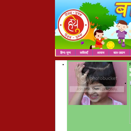
हिन्द-युग्म
कविताएँ
आवाज
बाल-उद्यान
च
इ