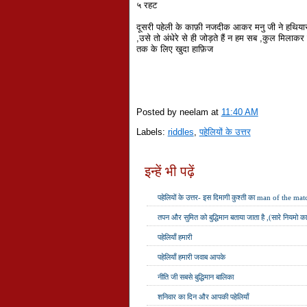
५ रहट
दूसरी पहेली के काफ़ी नजदीक आकर मनु जी ने हथियार 
,उसे तो अंधेरे से ही जोड़ते हैं न हम सब ,कुल मिलाक
तक के लिए खुदा हाफ़िज
Posted by neelam
at
11:40 AM
Labels:
riddles
,
पहेलियों के उत्तर
इन्हें भी पढ़ें
पहेलियों के उत्तर- इस दिमागी कुश्ती का man of the mat
तपन और सुमित को बुद्धिमान बताया जाता है ,(सारे नियमो 
पहेलियाँ हमारी
पहेलियाँ हमारी जवाब आपके
नीति जी सबसे बुद्धिमान बालिका
शनिवार का दिन और आपकी पहेलियाँ