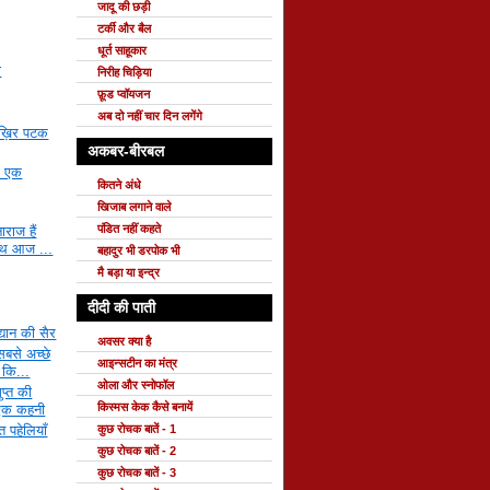
जादू की छड़ी
टर्की और बैल
धूर्त साहूकार
ो
निरीह चिड़िया
फ़ूड प्वॉयजन
अब दो नहीं चार दिन लगेंगे
आख़िर पटक
अकबर-बीरबल
र एक
कितने अंधे
खिजाब लगाने वाले
पंडित नहीं कहते
ाराज हैं
ाथ आज ...
बहादुर भी डरपोक भी
मै बड़ा या इन्द्र
दीदी की पाती
द्यान की सैर
अवसर क्या है
 सबसे अच्छे
आइन्सटीन का मंत्र
 कि...
ओला और स्नोफॉल
प्त की
किस्मस केक कैसे बनायें
 एक कहनी
त पहेलियाँ
कुछ रोचक बातें - 1
कुछ रोचक बातें - 2
कुछ रोचक बातें - 3