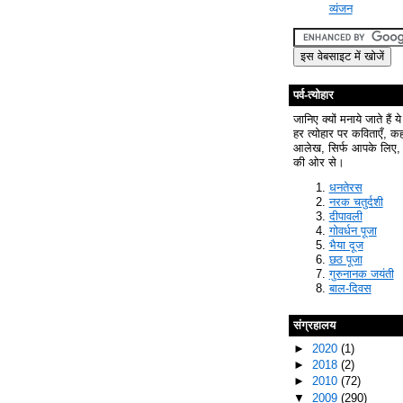
व्यंजन
पर्व-त्योहार
जानिए क्यों मनाये जाते हैं ये
हर त्योहार पर कविताएँ, क
आलेख, सिर्फ आपके लिए, 
की ओर से।
धनतेरस
नरक चतुर्दशी
दीपावली
गोवर्धन पूजा
भैया दूज
छठ पूजा
गुरुनानक जयंती
बाल-दिवस
संग्रहालय
►
2020
(1)
►
2018
(2)
►
2010
(72)
▼
2009
(290)