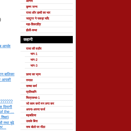
ओणम
कृष्ण जन्म
राजा और हाथी का भार
जादुगर ने पकड़ा चाँद
)
महा-शिवरात्रि
होली-कथा
कहानी
वाब आपके
राजा की वज़ीर
भाग-1
भाग-2
भाग-3
िमान बालिका
छाया का भ्रम
और आपकी
रुमाल
सच्चा कर्म
प्रतिध्वनि
चित्रकथा-1
ं????????
जो काम करो मन लगा कर
इस दिमागी
अपना-अपना फर्ज
of the ...
बड़बडिया
 शिक्षा)
उसके बिना
ों तथा बूढे
रं...
सच बोलो पर मीठा