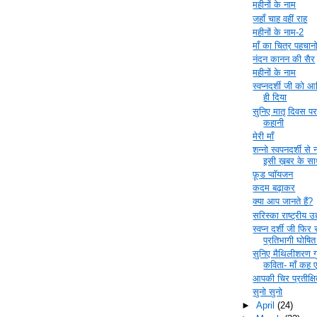
महीनों के नाम
जहाँ चाह वहीं राह
महीनों के नाम-2
माँ का चित्र पहचान
नंदन कानन की सैर
महीनों के नाम
स्वप्नदर्शी जी को 
ही दिया
सुनिए मातृ दिवस प
कहानी
मेरी माँ
शन्नो स्वपनदर्शी से न
इसी ख़बर के स
फ़ूड प्वॉयजन
कदम बढ़ाकर
क्या आप जानते हैं?
सरिस्का राष्ट्रीय उ
स्वप्न दर्शी जी फिर
प्रतिभागी घोषित
सुनिए मैथिलीशरण गु
कविता- माँ कह
आपकी चिर प्रतीक्षि
सुनो सुनो
►
April
(24)