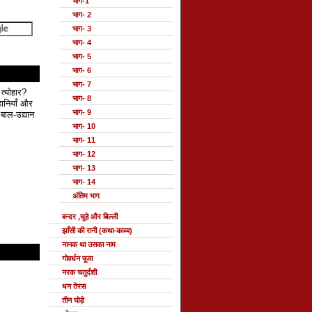
भाग-1
भाग- 2
भाग- 3
भाग- 4
भाग- 5
भाग- 6
भाग- 7
 त्योहार?
भाग- 8
हानियाँ और
भाग- 9
बाल-उद्यान
भाग- 10
भाग- 11
भाग- 12
भाग- 13
भाग- 14
अंतिम भाग
बन्दर ,चूहे और बिल्ली
झाँसी की रानी (कथा-काव्य)
नानक था उसका नाम
गोवर्धन पूजा
नरक चतुर्दशी
धन तेरस
तीन घोड़े