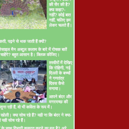
की सैर की है?
क्या कहा?-
नहीं? कोई बात
नहीं, चलिए हम
लेकर चलते हैं।
ती, पढ़ने से थक जाती हैं क्यों?
साइल मैन अब्दुल कलाम के बारे में रोचक बातें
चाहेंगे? बहुत आसान है। क्लिक कीजिए।
तस्वीरों में देखिए
कि रोहिणी, नई
दिल्ली के बच्चों
ने गणतंत्र
दिवस कैसे
मनाया।
आपने बंदर और
मगरमच्छ की
ना रही हैं, वो भी कविता के रूप में।
खोली। क्या सोच रहे हैं? यही ना कि बंदर ने क्या-
ी यही सोच रहे हैं।
ों के साथ दिमागी कसरत करने का मन है? अरे