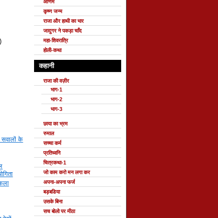
ओणम
कृष्ण जन्म
राजा और हाथी का भार
जादुगर ने पकड़ा चाँद
महा-शिवरात्रि
)
होली-कथा
कहानी
राजा की वज़ीर
भाग-1
भाग-2
भाग-3
छाया का भ्रम
रुमाल
 सवालों के
सच्चा कर्म
प्रतिध्वनि
चित्रकथा-1
ाल
जो काम करो मन लगा कर
योगिता
अपना-अपना फर्ज
रकला
बड़बडिया
उसके बिना
सच बोलो पर मीठा