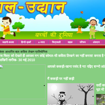
कहानी-कलश
हिन्दी-ख़बरें
e-मदद
चित्रावली
वाहक
परिचय
अंशदान
ित्र आधारित बाल कविता लेखन प्रतियोगिता
स चित्र को देखते ही आपका मन कोई कोमल-सी कविता लिखने का नहीं करता! करता है 
आखिरी तारीख- 30 मई 2010
आपको ककड़ी-खाना पसंद है ना! पढ़िए शन्नो आं
मैं ककड़ी पर नहीं कड़ी
सर्दी क
भूत भी 