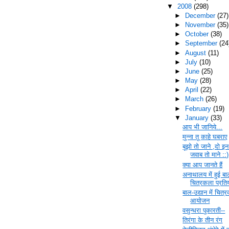
▼
2008
(298)
►
December
(27)
►
November
(35)
►
October
(38)
►
September
(24
►
August
(11)
►
July
(10)
►
June
(25)
►
May
(28)
►
April
(22)
►
March
(26)
►
February
(19)
▼
January
(33)
आप भी जानिये...
मुन्ना तू काहे घबराए
बूझो तो जाने ,दो इन
जवाब तो माने ::)
क्या आप जानते हैं
अनाथालय में हुई ब
चित्रकला प्रति
बाल-उद्यान में चित्
आयोजन
वसुन्धरा पुकारती--
तिरंगा के तीन रंग