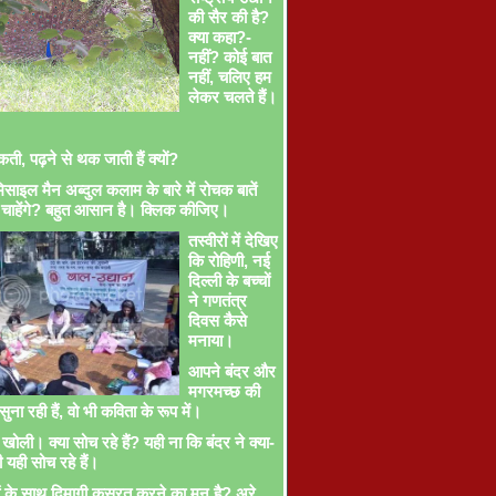
की सैर की है?
क्या कहा?-
नहीं? कोई बात
नहीं, चलिए हम
लेकर चलते हैं।
ती, पढ़ने से थक जाती हैं क्यों?
साइल मैन अब्दुल कलाम के बारे में रोचक बातें
चाहेंगे? बहुत आसान है। क्लिक कीजिए।
तस्वीरों में देखिए
कि रोहिणी, नई
दिल्ली के बच्चों
ने गणतंत्र
दिवस कैसे
मनाया।
आपने बंदर और
मगरमच्छ की
ना रही हैं, वो भी कविता के रूप में।
खोली। क्या सोच रहे हैं? यही ना कि बंदर ने क्या-
ी यही सोच रहे हैं।
ों के साथ दिमागी कसरत करने का मन है? अरे