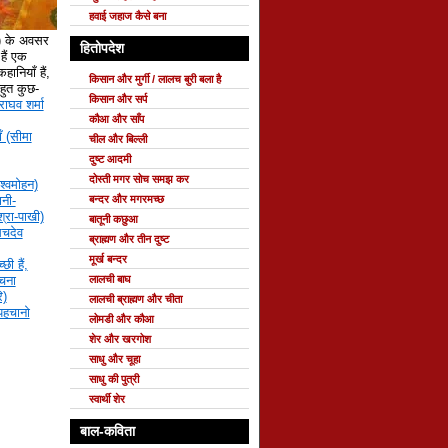
हवाई जहाज कैसे बना
े) के अवसर
हितोपदेश
ैं एक
हानियाँ हैं,
किसान और मुर्गी / लालच बुरी बला है
 बहुत कुछ-
किसान और सर्प
राघव शर्मा
कौआ और साँप
ँ (सीमा
चील और बिल्ली
दुष्ट आदमी
दोस्ती मगर सोच समझ कर
श्वमोहन)
बन्दर और मगरमच्छ
नी-
्रा-पाखी)
बातूनी कछुआ
सचदेव
ब्राह्मण और तीन दुष्ट
मूर्ख बन्दर
छी हैं,
लालची बाघ
रचना
ि)
लालची ब्राह्मण और चीता
 पहचानो
लोमडी और कौआ
शेर और खरगोश
साधु और चूहा
साधु की पुत्री
स्वार्थी शेर
बाल-कविता