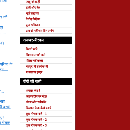
 देखें
जादू की छड़ी
टर्की और बैल
धूर्त साहूकार
सार की
निरीह चिड़िया
फ़ूड प्वॉयजन
त्र
अब दो नहीं चार दिन लगेंगे
......
अकबर-बीरबल
ना)
कितने अंधे
खिजाब लगाने वाले
पंडित नहीं कहते
य परिषद के
बहादुर भी डरपोक भी
ुग्म...
मै बड़ा या इन्द्र
दीदी की पाती
अवसर क्या है
ा...
आइन्सटीन का मंत्र
 भाव
ओला और स्नोफॉल
की दसवी
किस्मस केक कैसे बनायें
कुछ रोचक बातें - 1
मुन
कुछ रोचक बातें - 2
ुछ रोचक
कुछ रोचक बातें - 3