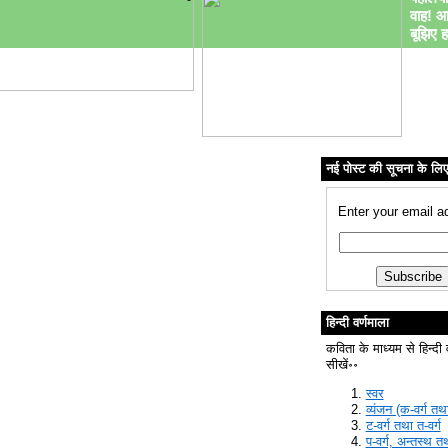
वाह! आ
बूझिए ह
नई पोस्ट की सूचना के लि
Enter your email a
हिन्दी वर्णमाला
कविता के माध्यम से हिन्दी 
सीखें॰॰
स्वर
व्यंजन (क-वर्ग तथा
ट-वर्ग तथा त-वर्ग
प-वर्ग, अन्तस्थ त