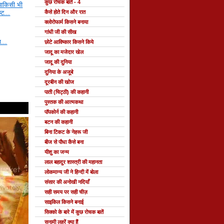
कुछ रोचक बातें - 4
ाषाकिसी भी
कैसे होते दिन और रात
्ट...
क्लोरोफार्म किसने बनाया
गांधी जी की सीख
ा...
छोटे आविष्कार किसने किये
जादू का मजेदार खेल
जादू की दुनिया
दुनिया के अजूबे
दूरबीन की खोज
पाती (चिट्ठी) की कहानी
पुस्तक की आत्मकथा
पॉपकोर्न की कहानी
बटन की कहानी
बिना टिकट के नेहरू जी
बीज से पौधा कैसे बना
यीशु का जन्म
लाल बहादुर शास्त्री की महानता
लोकमान्य जी ने हिन्दी में बोला
संसार की अनोखी नदियाँ
सही समय पर सही चीज़
साइकिल किसने बनाई
सिक्को के बारे में कुछ रोचक बातें
सुनामी लहरें क्या हैं