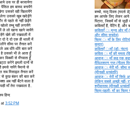
 आये उस पर ही बरसायेगा
ंसिल हम बारूद बनायेंगे
खेगा उसको वही खिलायेंगे
बच्चो, मातृ दिवस (मदर्स ड
ेगा उसको खूब खदेड़ेंगे
हम आपके लिए लेकर आये ह
 से पहले से नहीं छेड़ेंगे
पिटारा, जिसमें माँ से जुड़ी क
लो तम्बू यहीं लगायेंगे
कविताएँ हैं, पेंटिंग हैं, और
ं ले लो खाना खाने जायेंगे
कविताएँ ‍ः मुन्ना और माँ (
हेंगे खेमे की रखवाली में
और सीमा सचदेव)
 दो दे दो एक ही थाली में
चित्र ‍ः माँ के लिए रोटिया
ौने सीमा पर तैनात करें
कुमार)
ले अब धीरे-धीरे बात करें
कविताएँ ‍ःमाँ (डॉ॰ नंदन)
 है उसको भी ले आता हूँ
कविता ‍ः माँ की ममता (वि
र विक्की से मँगवाता हूँ
आवाज़ ‍ः माँ कह एक कहा
खट्टा करेंगे इमली दानों से
मैथिलशरण गुप्त (नीलम मिश
 हमसे नापेंगे पैमानो से
आवाज़ ‍ः मेरी माँ- सीमा 
ंसिल सब मिसाइल तैनात करें
(मीनाक्षी धनवंतरि)
ड से कुछ बंकर की बात करें
आवाज़ ‍ः मेरी माँ सिर्फ अच्
क्शा अब नहीं बँटने वाला है
लेकिन सबसे अच्छी नहीं- 
ाही माँ तेरा रखवाला है..
श्रीवास्तव (मीनाक्षी धनवंतर
चित्र-पहलीः माँ का चित्र
जय हिन्द
v
at
3:52 PM