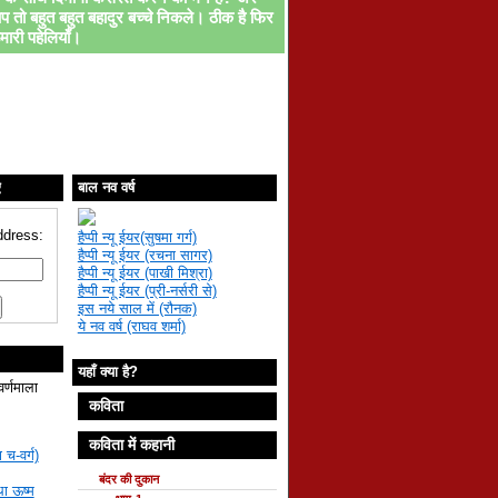
प तो बहुत बहुत बहादुर बच्चे निकले। ठीक है फिर
मारी पहेलियाँ।
ए
बाल नव वर्ष
ddress:
हैप्पी न्यू ईयर(सुषमा गर्ग)
हैप्पी न्यू ईयर (रचना सागर)
हैप्पी न्यू ईयर (पाखी मिश्रा)
हैप्पी न्यू ईयर (प्री-नर्सरी से)
इस नये साल में (रौनक)
ये नव वर्ष (राघव शर्मा)
यहाँ क्या है?
वर्णमाला
कविता
कविता में कहानी
 च-वर्ग)
बंदर की दुकान
था ऊष्म