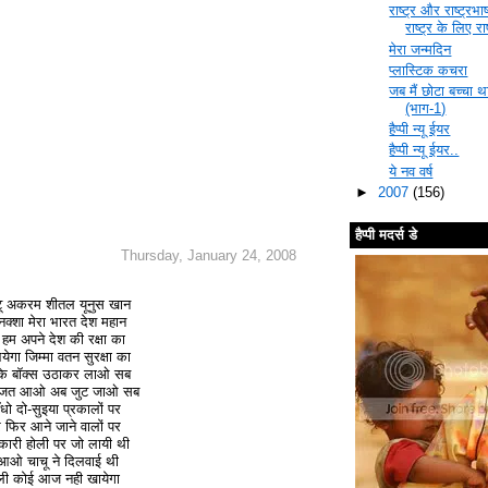
राष्ट्र और राष्ट्रभ
राष्ट्र के लिए राष
मेरा जन्मदिन
प्लास्टिक कचरा
जब मैं छोटा बच्चा थ
(भाग-1)
हैप्पी न्यू ईयर
हैप्पी न्यू ईयर..
ये नव वर्ष
►
2007
(156)
हैप्पी मदर्स डे
Thursday, January 24, 2008
चिंटू अकरम शीतल यूनुस खान
नक्शा मेरा भारत देश महान
म अपने देश की रक्षा का
गा जिम्मा वतन सुरक्षा का
री के बॉक्स उठाकर लाओ सब
िफाजत आओ अब जुट जाओ सब
ँधो दो-सुइया प्रकालों पर
 फिर आने जाने वालों पर
िचकारी होली पर जो लायी थी
ले आओ चाचू ने दिलवाई थी
ोली कोई आज नही खायेगा