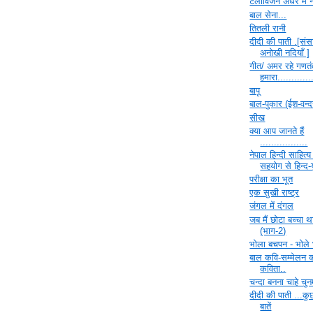
टेलीविजन अंधेरे में न
बाल सेना...
तितली रानी
दीदी की पाती .[सं
अनोखी नदियाँ ]
गीत/ अमर रहे गणतं
हमारा............
बापू
बाल-पुकार (ईश-वन्द
सीख
क्या आप जानते हैं
.................
नेपाल हिन्दी साहित्
सहयोग से हिन्द-य
परीक्षा का भूत
एक सुखी राष्ट्र
जंगल में दंगल
जब मैं छोटा बच्चा थ
(भाग-2)
भोला बचपन - भोले
बाल कवि-सम्मेलन 
कविता..
चन्दा बनना चाहे चुन
दीदी की पाती ...क
बातें