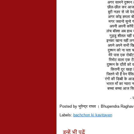
अगर सामने दुश्मन
छील-छील कर आज पे
बुरी नज़र से जो दे
अगर कोइ हमला बोल
मगर जवानो सुनो गौर
अपनी अपनी कॉपी खो
लंच बॉक्स अब हाथ मे
गुड्डू शीतल यहीं र
इनका खाना यहीं लगा
अपने अपने सभी खिल
दुश्मन को ना पता च
मेरे पास एक रोबॉट
रिमोट वाला एक टेंक
दुश्मन के दाँतों को 
कितनी दूर खड़ा है
जितने भी हैं पेन पे
रंगों की डिब्बी के आ
भारत माँ का प्यारा न
बच्चा बच्चा आज सिप
- 
Posted by भूपेन्द्र राघव । Bhupendra Ragha
Labels:
bachchon ki kavitayen
इन्हें भी पढ़ें