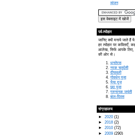
व्यंजन
पर्व-त्योहार
जानिए क्यों मनाये जाते हैं ये
हर त्योहार पर कविताएँ, क
आलेख, सिर्फ आपके लिए, 
की ओर से।
धनतेरस
नरक चतुर्दशी
दीपावली
गोवर्धन पूजा
भैया दूज
छठ पूजा
गुरुनानक जयंती
बाल-दिवस
संग्रहालय
►
2020
(1)
►
2018
(2)
►
2010
(72)
►
2009
(290)