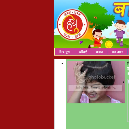
हिन्द-युग्म
कविताएँ
आवाज
बाल-उद्यान
च
इ