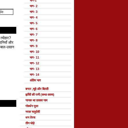
भाग-1
भाग- 2
भाग- 3
भाग- 4
भाग- 5
भाग- 6
भाग- 7
 त्योहार?
भाग- 8
हानियाँ और
भाग- 9
बाल-उद्यान
भाग- 10
भाग- 11
भाग- 12
भाग- 13
भाग- 14
अंतिम भाग
बन्दर ,चूहे और बिल्ली
झाँसी की रानी (कथा-काव्य)
नानक था उसका नाम
गोवर्धन पूजा
नरक चतुर्दशी
धन तेरस
तीन घोड़े