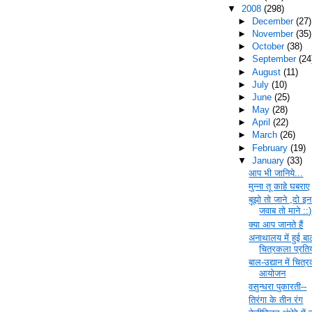
▼
2008
(298)
►
December
(27)
►
November
(35)
►
October
(38)
►
September
(24
►
August
(11)
►
July
(10)
►
June
(25)
►
May
(28)
►
April
(22)
►
March
(26)
►
February
(19)
▼
January
(33)
आप भी जानिये...
मुन्ना तू काहे घबराए
बूझो तो जाने ,दो इन
जवाब तो माने ::)
क्या आप जानते हैं
अनाथालय में हुई ब
चित्रकला प्रति
बाल-उद्यान में चित्
आयोजन
वसुन्धरा पुकारती--
तिरंगा के तीन रंग