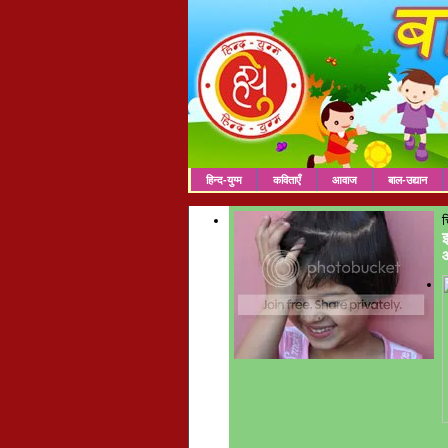
हिन्द-युग्म
कविताएँ
आवाज
बाल-उद्यान
च
इ