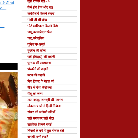
कुछ रोचक बातें - 4
ाषाकिसी भी
कैसे होते दिन और रात
्ट...
क्लोरोफार्म किसने बनाया
गांधी जी की सीख
ा...
छोटे आविष्कार किसने किये
जादू का मजेदार खेल
जादू की दुनिया
दुनिया के अजूबे
दूरबीन की खोज
पाती (चिट्ठी) की कहानी
पुस्तक की आत्मकथा
पॉपकोर्न की कहानी
बटन की कहानी
बिना टिकट के नेहरू जी
बीज से पौधा कैसे बना
यीशु का जन्म
लाल बहादुर शास्त्री की महानता
लोकमान्य जी ने हिन्दी में बोला
संसार की अनोखी नदियाँ
सही समय पर सही चीज़
साइकिल किसने बनाई
सिक्को के बारे में कुछ रोचक बातें
सुनामी लहरें क्या हैं