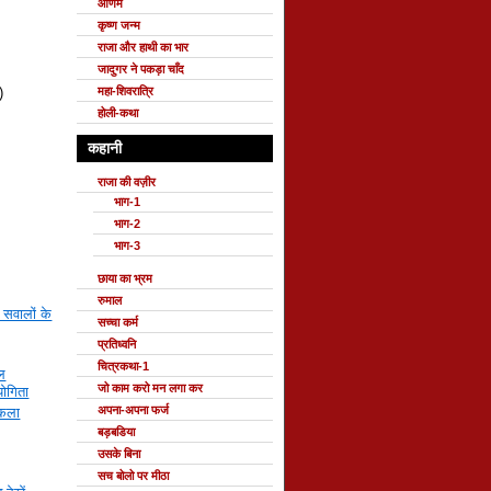
ओणम
कृष्ण जन्म
राजा और हाथी का भार
जादुगर ने पकड़ा चाँद
महा-शिवरात्रि
)
होली-कथा
कहानी
राजा की वज़ीर
भाग-1
भाग-2
भाग-3
छाया का भ्रम
रुमाल
 सवालों के
सच्चा कर्म
प्रतिध्वनि
चित्रकथा-1
ाल
जो काम करो मन लगा कर
योगिता
अपना-अपना फर्ज
रकला
बड़बडिया
उसके बिना
सच बोलो पर मीठा