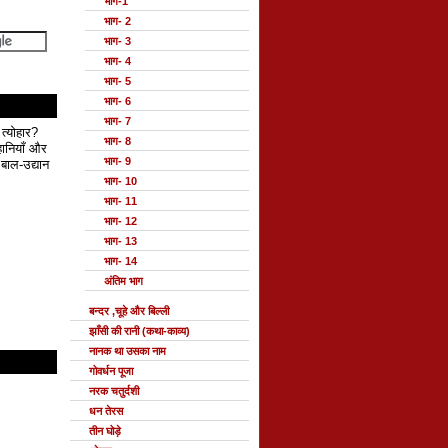
भाग-1
भाग- 2
भाग- 3
भाग- 4
भाग- 5
भाग- 6
भाग- 7
 त्योहार?
भाग- 8
हानियाँ और
भाग- 9
बाल-उद्यान
भाग- 10
भाग- 11
भाग- 12
भाग- 13
भाग- 14
अंतिम भाग
बन्दर ,चूहे और बिल्ली
झाँसी की रानी (कथा-काव्य)
नानक था उसका नाम
गोवर्धन पूजा
नरक चतुर्दशी
धन तेरस
तीन घोड़े