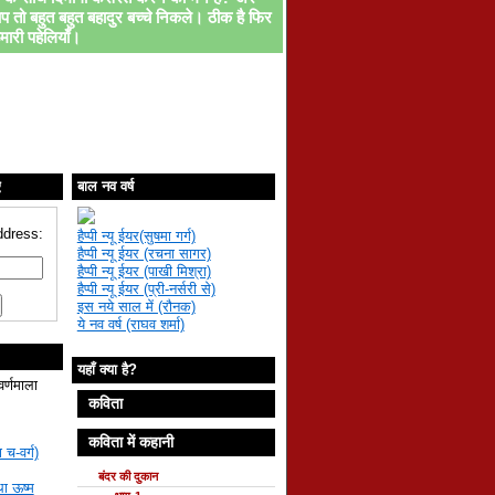
प तो बहुत बहुत बहादुर बच्चे निकले। ठीक है फिर
मारी पहेलियाँ।
ए
बाल नव वर्ष
ddress:
हैप्पी न्यू ईयर(सुषमा गर्ग)
हैप्पी न्यू ईयर (रचना सागर)
हैप्पी न्यू ईयर (पाखी मिश्रा)
हैप्पी न्यू ईयर (प्री-नर्सरी से)
इस नये साल में (रौनक)
ये नव वर्ष (राघव शर्मा)
यहाँ क्या है?
वर्णमाला
कविता
कविता में कहानी
 च-वर्ग)
बंदर की दुकान
था ऊष्म