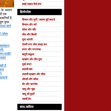
हवाई जहाज कैसे बना
े) के अवसर
हितोपदेश
ैं एक
हानियाँ हैं,
किसान और मुर्गी / लालच बुरी बला है
 बहुत कुछ-
किसान और सर्प
राघव शर्मा
कौआ और साँप
ँ (सीमा
चील और बिल्ली
दुष्ट आदमी
दोस्ती मगर सोच समझ कर
श्वमोहन)
बन्दर और मगरमच्छ
नी-
्रा-पाखी)
बातूनी कछुआ
सचदेव
ब्राह्मण और तीन दुष्ट
मूर्ख बन्दर
छी हैं,
लालची बाघ
रचना
ि)
लालची ब्राह्मण और चीता
 पहचानो
लोमडी और कौआ
शेर और खरगोश
साधु और चूहा
साधु की पुत्री
स्वार्थी शेर
बाल-कविता