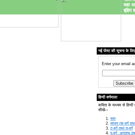
वाह! आ
बूझिए ह
नई पोस्ट की सूचना के लि
Enter your email a
हिन्दी वर्णमाला
कविता के माध्यम से हिन्दी 
सीखें॰॰
स्वर
व्यंजन (क-वर्ग तथा
ट-वर्ग तथा त-वर्ग
प-वर्ग, अन्तस्थ त