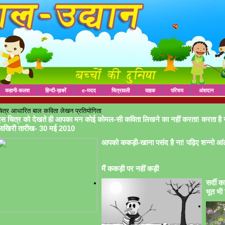
कहानी-कलश
हिन्दी-ख़बरें
e-मदद
चित्रावली
वाहक
परिचय
अंशदान
ित्र आधारित बाल कविता लेखन प्रतियोगिता
स चित्र को देखते ही आपका मन कोई कोमल-सी कविता लिखने का नहीं करता! करता है 
आखिरी तारीख- 30 मई 2010
आपको ककड़ी-खाना पसंद है ना! पढ़िए शन्नो आं
मैं ककड़ी पर नहीं कड़ी
सर्दी क
भूत भी 