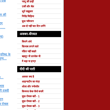
 देखें
जादू की छड़ी
टर्की और बैल
धूर्त साहूकार
सार की
निरीह चिड़िया
फ़ूड प्वॉयजन
त्र
अब दो नहीं चार दिन लगेंगे
......
अकबर-बीरबल
ना)
कितने अंधे
खिजाब लगाने वाले
पंडित नहीं कहते
य परिषद के
बहादुर भी डरपोक भी
ुग्म...
मै बड़ा या इन्द्र
दीदी की पाती
अवसर क्या है
ा...
आइन्सटीन का मंत्र
 भाव
ओला और स्नोफॉल
की दसवी
किस्मस केक कैसे बनायें
कुछ रोचक बातें - 1
मुन
कुछ रोचक बातें - 2
ुछ रोचक
कुछ रोचक बातें - 3