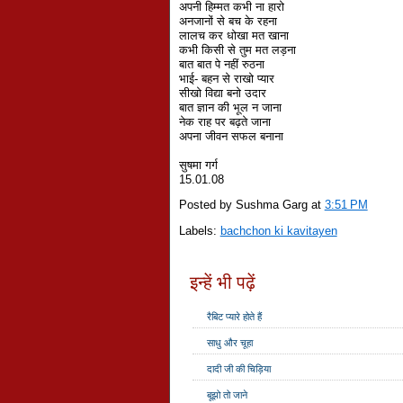
अपनी हिम्मत कभी ना हारो
अनजानों से बच के रहना
लालच कर धोखा मत खाना
कभी किसी से तुम मत लड़ना
बात बात पे नहीं रुठना
भाई- बहन से राखो प्यार
सीखो विद्या बनो उदार
बात ज्ञान की भूल न जाना
नेक राह पर बढ़ते जाना
अपना जीवन सफल बनाना
सुषमा गर्ग
15.01.08
Posted by Sushma Garg
at
3:51 PM
Labels:
bachchon ki kavitayen
इन्हें भी पढ़ें
रैबिट प्यारे होते हैं
साधु और चूहा
दादी जी की चिड़िया
बूझो तो जाने