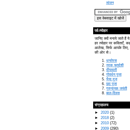
व्यंजन
पर्व-त्योहार
जानिए क्यों मनाये जाते हैं ये
हर त्योहार पर कविताएँ, क
आलेख, सिर्फ आपके लिए, 
की ओर से।
धनतेरस
नरक चतुर्दशी
दीपावली
गोवर्धन पूजा
भैया दूज
छठ पूजा
गुरुनानक जयंती
बाल-दिवस
संग्रहालय
►
2020
(1)
►
2018
(2)
►
2010
(72)
►
2009
(290)