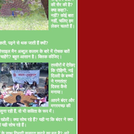
की सैर की है?
क्या कहा?-
नहीं? कोई बात
नहीं, चलिए हम
लेकर चलते हैं।
ती, पढ़ने से थक जाती हैं क्यों?
साइल मैन अब्दुल कलाम के बारे में रोचक बातें
चाहेंगे? बहुत आसान है। क्लिक कीजिए।
तस्वीरों में देखिए
कि रोहिणी, नई
दिल्ली के बच्चों
ने गणतंत्र
दिवस कैसे
मनाया।
आपने बंदर और
मगरमच्छ की
ना रही हैं, वो भी कविता के रूप में।
खोली। क्या सोच रहे हैं? यही ना कि बंदर ने क्या-
ी यही सोच रहे हैं।
ों के साथ दिमागी कसरत करने का मन है? अरे