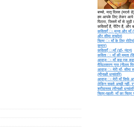
बच्चो, मातृ दिवस (मदर्स ड
हम आपके लिए लेकर आये ह
पिटारा, जिसमें माँ से जुड़ी क
कविताएँ हैं, पेंटिंग हैं, और
कविताएँ ‍ः मुन्ना और माँ (
और सीमा सचदेव)
चित्र ‍ः माँ के लिए रोटिया
कुमार)
कविताएँ ‍ःमाँ (डॉ॰ नंदन)
कविता ‍ः माँ की ममता (वि
आवाज़ ‍ः माँ कह एक कहा
मैथिलशरण गुप्त (नीलम मिश
आवाज़ ‍ः मेरी माँ- सीमा 
(मीनाक्षी धनवंतरि)
आवाज़ ‍ः मेरी माँ सिर्फ अच्
लेकिन सबसे अच्छी नहीं- 
श्रीवास्तव (मीनाक्षी धनवंतर
चित्र-पहलीः माँ का चित्र