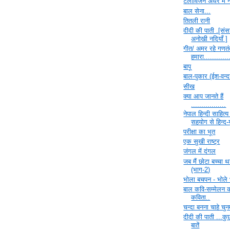
टेलीविजन अंधेरे में न
बाल सेना...
तितली रानी
दीदी की पाती .[सं
अनोखी नदियाँ ]
गीत/ अमर रहे गणतं
हमारा............
बापू
बाल-पुकार (ईश-वन्द
सीख
क्या आप जानते हैं
.................
नेपाल हिन्दी साहित्
सहयोग से हिन्द-य
परीक्षा का भूत
एक सुखी राष्ट्र
जंगल में दंगल
जब मैं छोटा बच्चा थ
(भाग-2)
भोला बचपन - भोले
बाल कवि-सम्मेलन 
कविता..
चन्दा बनना चाहे चुन
दीदी की पाती ...क
बातें